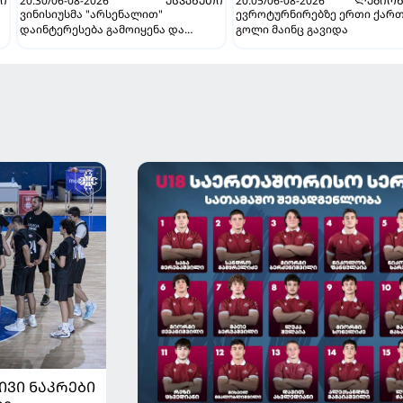
ᲗᲘ
20:30/06-08-2026
ᲔᲡᲞᲐᲜᲔᲗᲘ
20:05/06-08-2026
ᲚᲔᲒᲘᲝᲜ
ვინისიუსმა "არსენალით"
ევროტურნირებზე ერთი ქარ
დაინტერესება გამოიყენა და
გოლი მაინც გავიდა
"რეალთან" კონტრაქტი
მომგებიანად გააგრძელა
ᲘᲕᲘ ᲜᲐᲙᲠᲔᲑᲘ