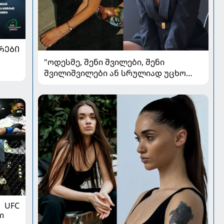
ᲠᲔᲑᲘ
"ოდესმე, შენი შვილები, შენი
შვილიშვილები ან სრულიად უცხო
ადამიანები შეხედავენ ამ
პორტრეტს...." - რას წერს მარი ნაკანი
კრისტი ყიფშიძეზე
UFC
ი