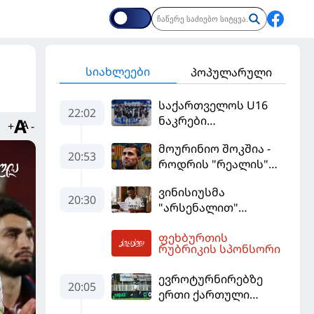
სიახლეები
პოპულარული
საქართველოს U16
22:02
ნაკრები
+
-
ევრობასკეტის
მოურინიო შოკშია -
ფინალურ ეტაპზე – A
20:53
როდრის "რეალის"
დივიზიონში
ლოდინი მობეზრდა
ასპარეზობას იწყებს
ვინისიუსმა
და "ბარსელონაში"
20:30
"არსენალით"
გადადის
დაინტერესება
ფეხბურთის
გამოიყენა და
03:30
რუბრიკის სპონსორი
"რეალთან"
კონტრაქტი
ევროტურნირებზე
მომგებიანად
20:05
ერთი ქართული
გააგრძელა
გოლი მაინც გავიდა