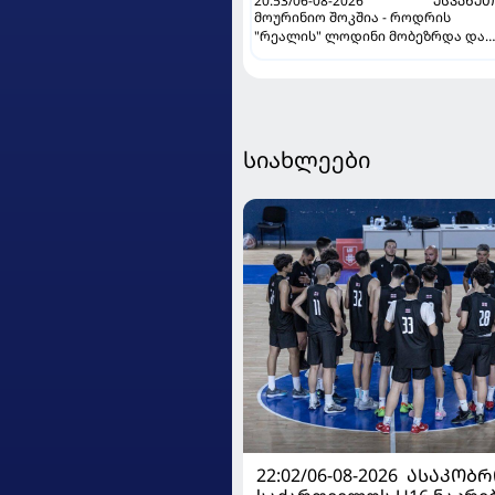
20:53/06-08-2026
ᲔᲡᲞᲐᲜᲔ
მოურინიო შოკშია - როდრის
"რეალის" ლოდინი მობეზრდა და
"ბარსელონაში" გადადის
სიახლეები
22:02/06-08-2026
ᲐᲡᲐᲙᲝᲑᲠ