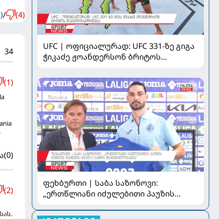
)
/
(4)
UFC | ოფიციალურად: UFC 331-ზე გიგა
34
ჭიკაძე ჟოანდერსონ ბრიტოს
დაუპირისპირდება
(1)
la
dania
a
ა
(0)
ფეხბურთი | საბა საზონოვი:
(2)
„ერთწლიანი იძულებითი პაუზის
შემდეგ ჩემთვის ყველა მატჩი
სას.
მნიშვნელოვანია“