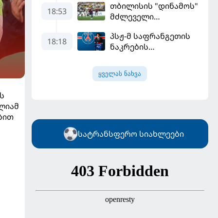
თბილისის "დინამოს"
18:53
მძლეველი
"ჟალგირისი" სახლში
პსჟ-მ საფრანგეთის
"ჰაიდუკთან"
18:18
ნაკრების
განადგურდა
ფეხბურთელი
დაიმატა
ყველას ნახვა
ს
ელიამ
ბით
სატრანსფერო სიახლეები