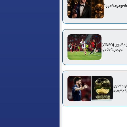
"კვარავაჯო
[VIDEO] კვარ
დამარცხდა
კვარაც
საფრან