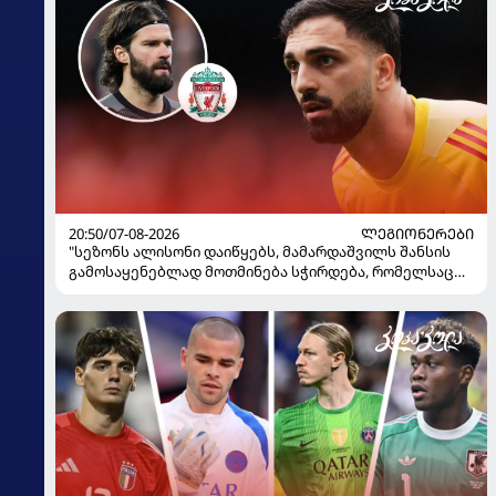
20:50/07-08-2026
ᲚᲔᲒᲘᲝᲜᲔᲠᲔᲑᲘ
"სეზონს ალისონი დაიწყებს, მამარდაშვილს შანსის
გამოსაყენებლად მოთმინება სჭირდება, რომელსაც
100%-ით მიიღებს" - განაცხადა "ლივერპულის"
ყოფილმა მეკარემ