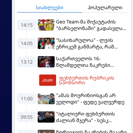
სიახლეები
პოპულარული
Geo Team-მა მიქაუტაძის
14:15
"ბარსელონაში" გადასვლაზე
გავრცელებულ
"სასიხარულოა" - ლუის
ინფორმაციაზე განმარტება
14:05
ენრიკემ განმარტა, რამ
გააკეთა
გაახარა "მანჩესტერ
საქართველოს 16-
იუნაიტედთან" ნამატჩევს
13:12
წლამდელთა ნაკრები
ევრობასკეტზე ესპანეთთან
ფეხბურთის რუბრიკის
დამარცხდა
15:13
სპონსორი
"ამას მოურინიოსგან არ
11:00
ველოდი" - ფედე ვალვერდე
"იტალიური ფეხბურთის
09:55
ძალიან მჯერა" - სესკ
ფაბრეგასი
ნორვეგიის ნაკრების მეკარე