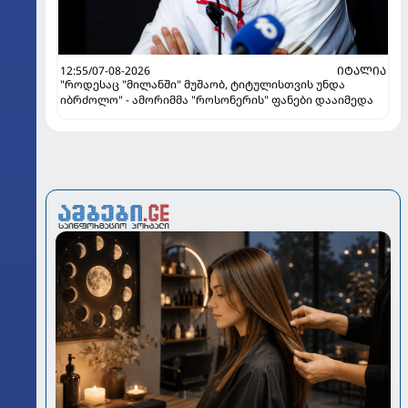
12:55/07-08-2026
ᲘᲢᲐᲚᲘᲐ
"როდესაც "მილანში" მუშაობ, ტიტულისთვის უნდა
იბრძოლო" - ამორიმმა "როსონერის" ფანები დააიმედა