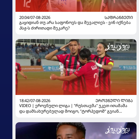
20:04/07-08-2026
ᲡᲐᲤᲠᲐᲜᲒᲔᲗᲘ
გაყიდიან თუ არა საფონოვს და შევალიეს - ვინ იქნება
პსჟ-ს ძირითადი მეკარე?
18:42/07-08-2026
ᲔᲠᲝᲕᲜᲣᲚᲘ ᲚᲘᲒᲐ
VIDEO | ეროვნული ლიგა | "რუსთავმა" უკეთ ითამაშა
და დამსახურებულად მოიგო, "ტორპედომ" გვიან
გაიღვიძა...