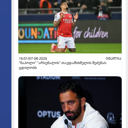
16:01/07-08-2026
ᲘᲢᲐᲚᲘᲐ
"ნაპოლი" "არსენალის" თავდამსხმელის შეძენას
ცდილობს