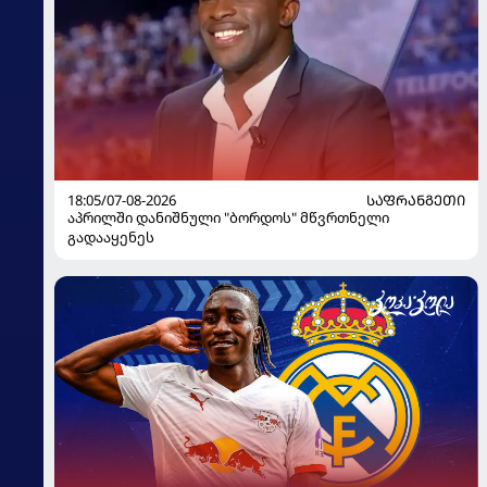
18:05/07-08-2026
ᲡᲐᲤᲠᲐᲜᲒᲔᲗᲘ
აპრილში დანიშნული "ბორდოს" მწვრთნელი
გადააყენეს