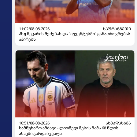
11:02/08-08-2026
ᲡᲐᲤᲠᲐᲜᲒᲔᲗᲘ
პსჟ მეკარის შეძენას და "იუვენტუსში" განათხოვრებას
აპირებს
10:51/08-08-2026
ᲡᲮᲕᲐᲓᲐᲡᲮᲕᲐ
სამწუხარო ამბავი - ლიონელ მესის მამა 68 წლის
ასაკში გარდაიცვალა