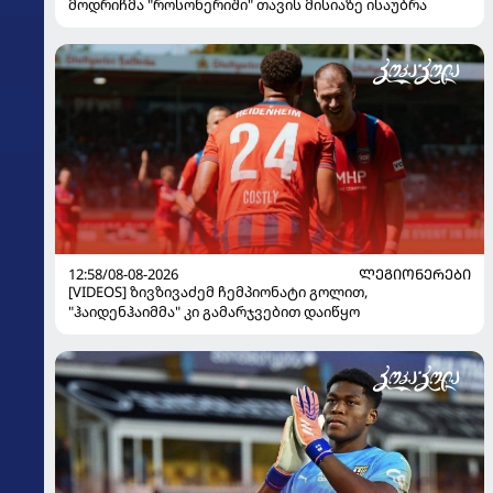
მოდრიჩმა "როსონერიში" თავის მისიაზე ისაუბრა
12:58/08-08-2026
ᲚᲔᲒᲘᲝᲜᲔᲠᲔᲑᲘ
[VIDEOS] ზივზივაძემ ჩემპიონატი გოლით,
"ჰაიდენჰაიმმა" კი გამარჯვებით დაიწყო