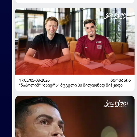
17:05/05-08-2026
ᲒᲔᲠᲛᲐᲜᲘᲐ
"ნაპოლიმ" "ბაიერს" მცველი 30 მილიონად მიჰყიდა