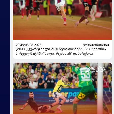
20:48/05-08-2026
ᲚᲔᲒᲘᲝᲜᲔᲠᲔᲑᲘ
[VIDEO] კვარაცხელიამ 60 წუთი ითამაშა - პსჟ სეზონის
პირველ მატჩში "მალიორკასთან" დამარცხდა