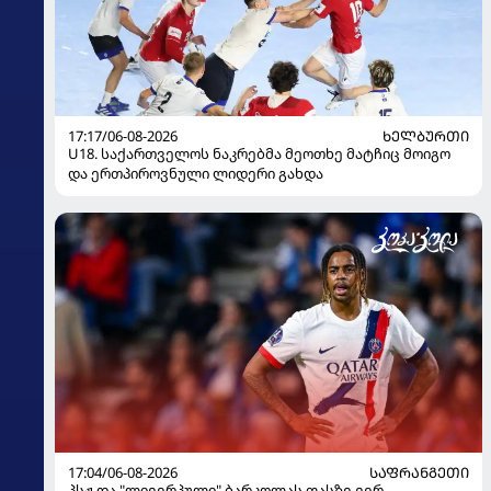
17:17/06-08-2026
ᲮᲔᲚᲑᲣᲠᲗᲘ
U18. საქართველოს ნაკრებმა მეოთხე მატჩიც მოიგო
და ერთპიროვნული ლიდერი გახდა
17:04/06-08-2026
ᲡᲐᲤᲠᲐᲜᲒᲔᲗᲘ
პსჟ და "ლივერპული" ბარკოლას ფასზე ვერ