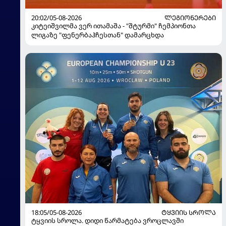
20:02/05-08-2026
ᲚᲔᲒᲘᲝᲜᲔᲠᲔᲑᲘ
კიტეიშვილმა ვერ ითამაშა - "შტურმი" ჩემპიონთა
ლიგაზე "ფენერბაჰჩესთან" დამარცხდა
18:05/05-08-2026
ᲢᲧᲕᲘᲘᲡ ᲡᲠᲝᲚᲐ
ტყვიის სროლა. დიდი წარმატება ვროცლავში