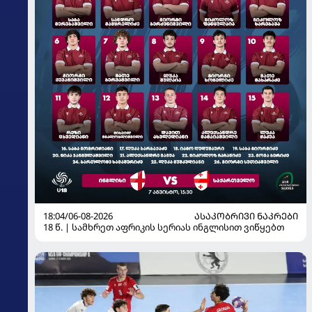
18:04/06-08-2026
ᲐᲡᲐᲙᲝᲑᲠᲘᲕᲘ ᲜᲐᲙᲠᲔᲑᲘ
18 წ. | სამხრეთ აფრიკის სერიას ინგლისით ვიწყებთ