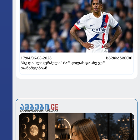
17:04/06-08-2026
ᲡᲐᲤᲠᲐᲜᲒᲔᲗᲘ
პსჟ და "ლივერპული" ბარკოლას ფასზე ვერ
თანხმდებიან