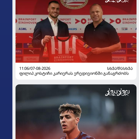
11:06/07-08-2026
ᲡᲮᲕᲐᲓᲐᲡᲮᲕᲐ
ფილიპ კოსტიჩი კარიერას ერედივიონში განაგრძობს