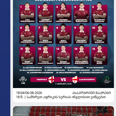
18:04/06-08-2026
ᲐᲡᲐᲙᲝᲑᲠᲘᲕᲘ ᲜᲐᲙᲠᲔᲑᲘ
18 წ. | სამხრეთ აფრიკის სერიას ინგლისით ვიწყებთ