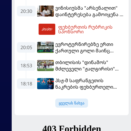
მობეზრდა და
ვინისიუსმა "არსენალით"
"ბარსელონაში" გადადის
20:30
დაინტერესება გამოიყენა და
"რეალთან" კონტრაქტი
ფეხბურთის რუბრიკის
მომგებიანად გააგრძელა
06:15
სპონსორი
ევროტურნირებზე ერთი
20:05
ქართული გოლი მაინც
გავიდა
თბილისის "დინამოს"
18:53
მძლეველი "ჟალგირისი"
სახლში "ჰაიდუკთან"
პსჟ-მ საფრანგეთის
განადგურდა
18:18
ნაკრების ფეხბურთელი
დაიმატა
ყველას ნახვა