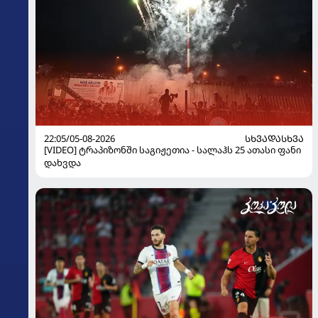
22:05/05-08-2026
ᲡᲮᲕᲐᲓᲐᲡᲮᲕᲐ
[VIDEO] ტრაპიზონში საგიჟეთია - სალაჰს 25 ათასი ფანი
დახვდა