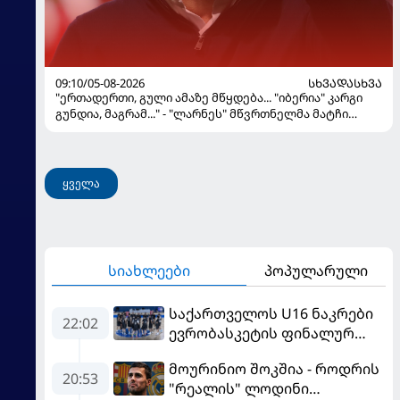
09:10/05-08-2026
ᲡᲮᲕᲐᲓᲐᲡᲮᲕᲐ
"ერთადერთი, გული ამაზე მწყდება... "იბერია" კარგი
გუნდია, მაგრამ..." - "ლარნეს" მწვრთნელმა მატჩი
შეაფასა და თბილისში თავდაჯერებული გუნდი
მოჰყავს
ყველა
სიახლეები
პოპულარული
საქართველოს U16 ნაკრები
22:02
ევრობასკეტის ფინალურ
ეტაპზე – A დივიზიონში
მოურინიო შოკშია - როდრის
ასპარეზობას იწყებს
20:53
"რეალის" ლოდინი