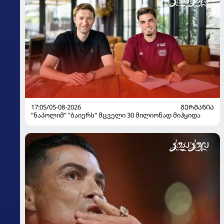
17:05/05-08-2026
ᲒᲔᲠᲛᲐᲜᲘᲐ
"ნაპოლიმ" "ბაიერს" მცველი 30 მილიონად მიჰყიდა