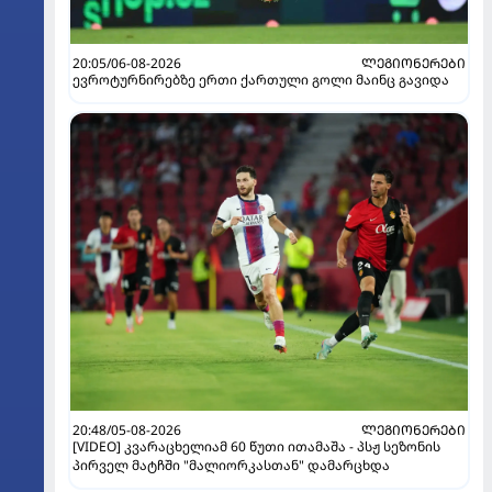
20:05/06-08-2026
ᲚᲔᲒᲘᲝᲜᲔᲠᲔᲑᲘ
ევროტურნირებზე ერთი ქართული გოლი მაინც გავიდა
20:48/05-08-2026
ᲚᲔᲒᲘᲝᲜᲔᲠᲔᲑᲘ
[VIDEO] კვარაცხელიამ 60 წუთი ითამაშა - პსჟ სეზონის
პირველ მატჩში "მალიორკასთან" დამარცხდა