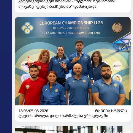
კიტეიშვილმა ვერ ითამაშა - "შტურმი" ჩემპიონთა
ლიგაზე "ფენერბაჰჩესთან" დამარცხდა
18:05/05-08-2026
ᲢᲧᲕᲘᲘᲡ ᲡᲠᲝᲚᲐ
ტყვიის სროლა. დიდი წარმატება ვროცლავში