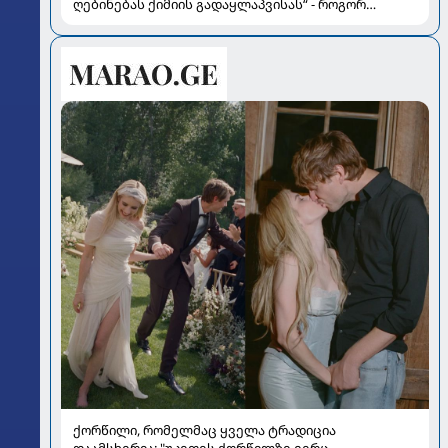
ღებინებას ქიმიის გადაყლაპვისას“ - როგორ
ვიხსნათ ბავშვი კრიტიკულ სიტუაციაში, პედიატრ
სალომე ახვლედიანის რჩევები
ქორწილი, რომელმაც ყველა ტრადიცია