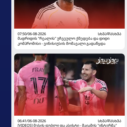
07:50/06-08-2026
ᲡᲮᲕᲐᲓᲐᲡᲮᲕᲐ
მადრიდის "რეალის" უჩვეულო ქმედება და დიდი
კომპრომისი - ვინისიუსის მომავალი გადაწყდა
06:41/06-08-2026
ᲡᲮᲕᲐᲓᲐᲡᲮᲕᲐ
[VIDEOS] მესის დუბლი და ასისტი - მაიამის "ინტერმა"