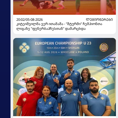
20:02/05-08-2026
ᲚᲔᲒᲘᲝᲜᲔᲠᲔᲑᲘ
კიტეიშვილმა ვერ ითამაშა - "შტურმი" ჩემპიონთა
ლიგაზე "ფენერბაჰჩესთან" დამარცხდა