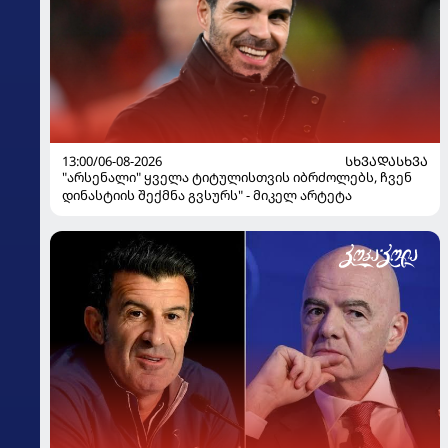
13:00/06-08-2026
ᲡᲮᲕᲐᲓᲐᲡᲮᲕᲐ
"არსენალი" ყველა ტიტულისთვის იბრძოლებს, ჩვენ
დინასტიის შექმნა გვსურს" - მიკელ არტეტა