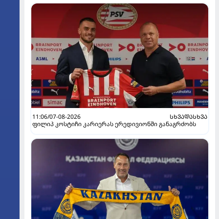
11:06/07-08-2026
ᲡᲮᲕᲐᲓᲐᲡᲮᲕᲐ
ფილიპ კოსტიჩი კარიერას ერედივიონში განაგრძობს