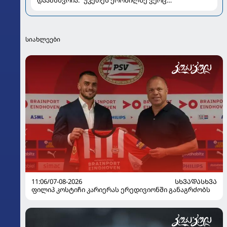
დაამსხვრია: "უკეთეს ქორწილზე ვერც
ვიოცნებებდი“
სიახლეები
11:06/07-08-2026
ᲡᲮᲕᲐᲓᲐᲡᲮᲕᲐ
ფილიპ კოსტიჩი კარიერას ერედივიონში განაგრძობს