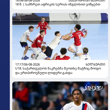
18:04/06-08-2026
ᲐᲡᲐᲙᲝᲑᲠᲘᲕᲘ ᲜᲐᲙᲠᲔᲑᲘ
18 წ. | სამხრეთ აფრიკის სერიას ინგლისით ვიწყებთ
17:17/06-08-2026
ᲮᲔᲚᲑᲣᲠᲗᲘ
U18. საქართველოს ნაკრებმა მეოთხე მატჩიც მოიგო
და ერთპიროვნული ლიდერი გახდა