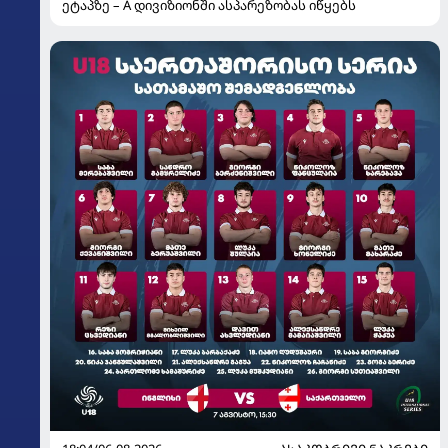
ეტაპზე – A დივიზიონში ასპარეზობას იწყებს