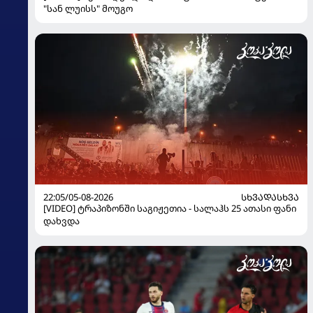
"სან ლუისს" მოუგო
22:05/05-08-2026
ᲡᲮᲕᲐᲓᲐᲡᲮᲕᲐ
[VIDEO] ტრაპიზონში საგიჟეთია - სალაჰს 25 ათასი ფანი
დახვდა