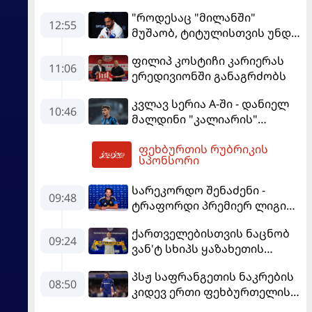
"როდესაც "მილანში"
12:55
მუშაობ, ტიტულისთვის უნდა
იბრძოლო" - ამორიმმა
ფილიპ კოსტიჩი კარიერას
"როსონერის" ფანები
11:06
ერედივიონში განაგრძობს
დააიმედა
კვლავ სერია A-ში - დანიელ
10:46
მალდინი "კალიარის"
ღირსებას დაიცავს
ფეხბურთის რუბრიკის
13:45
სპონსორი
სარეკორდო შენაძენი -
09:48
ტრაფორდი პრემიერ ლიგის
მორიგ გუნდში გადავიდა
ქართველებისთვის ნაცნობ
09:24
ვან'ტ სხიპს ყაზახეთის
ნაკრები ჩააბარეს
პსჟ საფრანგეთის ნაკრების
08:50
კიდევ ერთი ფეხბურთელის
დამატებას გეგმავს