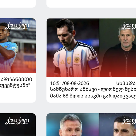
"როსონერიში" თავის მისიაზე
ისაუბრა
ᲡᲐᲤᲠᲐᲜᲒᲔᲗᲘ
10:51/08-08-2026
ᲡᲮᲕᲐᲓᲐ
"იუვენტუსში"
სამწუხარო ამბავი - ლიონელ მეს
მამა 68 წლის ასაკში გარდაიცვა