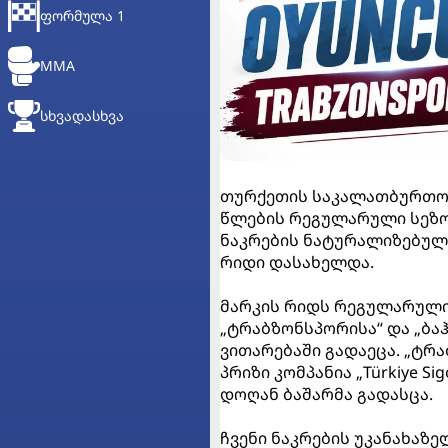
ᲤᲝᲠᲛᲣᲚᲐ 1
MMA
ᲡᲮᲕᲐᲓᲐᲡᲮᲕᲐ
თურქეთის საკალათბურთო სუპე
წლების რეგულარული სეზონ
ნაკრების ნატურალიზებული
რიდი დასახელდა.
მარკის რიდს რეგულარული
„ტრაბზონსპორისა“ და „ბა
ვითარებაში გადაეცა. „ტ
პრიზი კომპანია „Türkiye 
დოღან ბაშარმა გადასცა.
ჩვენი ნაკრების უკანახაზ