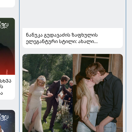
ნანუკა გუდავაძის ზაფხულის
ელეგანტური სტილი: ახალი
ფოტოები, საზაფხულო განწყობა და
უნაკლო ბუნებრივობა
ᲡᲮᲕᲐ
ის
ლა