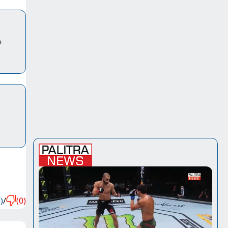
ი
)
/
(0)