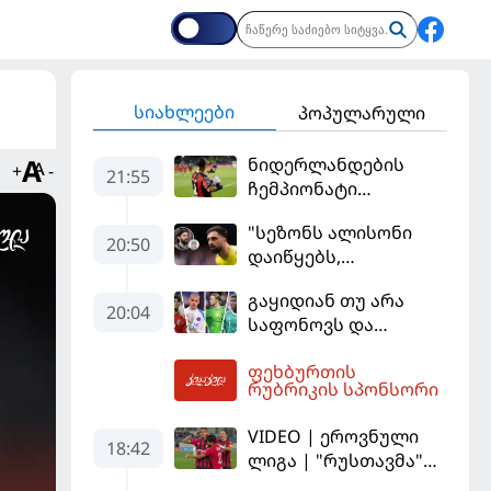
სიახლეები
პოპულარული
ნიდერლანდების
+
-
21:55
ჩემპიონატი
იეგოიანის გოლით
"სეზონს ალისონი
გაიხსნა - ის მატჩის
20:50
დაიწყებს,
MVP გახდა
მამარდაშვილს
გაყიდიან თუ არა
შანსის
20:04
საფონოვს და
გამოსაყენებლად
შევალიეს - ვინ
მოთმინება
ფეხბურთის
იქნება პსჟ-ს
სჭირდება,
00:54
რუბრიკის სპონსორი
ძირითადი მეკარე?
რომელსაც 100%-ით
მიიღებს" - განაცხადა
VIDEO | ეროვნული
18:42
"ლივერპულის"
ლიგა | "რუსთავმა"
ყოფილმა მეკარემ
უკეთ ითამაშა და