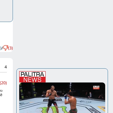
)
/
(3)
4
(20)
და
ომ