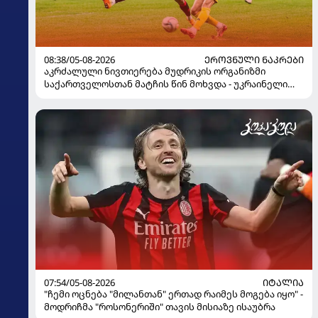
08:38/05-08-2026
ᲔᲠᲝᲕᲜᲣᲚᲘ ᲜᲐᲙᲠᲔᲑᲘ
აკრძალული ნივთიერება მუდრიკის ორგანიზმი
საქართველოსთან მატჩის წინ მოხვდა - უკრაინელი
ჟურნალისტი ფეხბურთელის დისკვალიფიკაციაზე
ინფორმაციას ავრცელებს
07:54/05-08-2026
ᲘᲢᲐᲚᲘᲐ
"ჩემი ოცნება "მილანთან" ერთად რაიმეს მოგება იყო" -
მოდრიჩმა "როსონერიში" თავის მისიაზე ისაუბრა