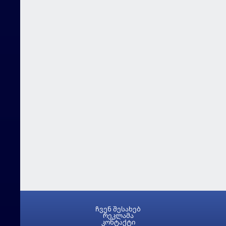
ჩვენ შესახებ
რეკლამა
კონტაქტი