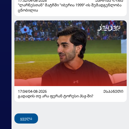
17:52/04-08-2026
ᲔᲕᲠᲝᲞᲐ ᲚᲘᲒᲐ
"ლარნესთან" მატჩში "იბერია 1999"-ის შემადგენლობა
ცნობილია
17:04/04-08-2026
ᲔᲡᲞᲐᲜᲔᲗᲘ
გადადის თუ არა ფერან ტორესი პსჟ-ში?
ყველა