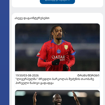
ასევე დაგაინტერესებთ
19:50/03-08-2026
ᲢᲠᲐᲜᲡᲤᲔᲠᲔᲑᲘ
"ლივერპულმა" ბრედლი ბარკოლას შეძენის თაობაზე
პირველი ნაბიჯი გადადგა