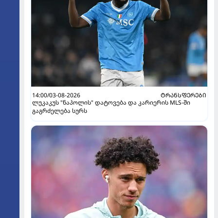
14:00/03-08-2026
ᲢᲠᲐᲜᲡᲤᲔᲠᲔᲑᲘ
ლუკაკუს "ნაპოლის" დატოვება და კარიერის MLS-ში
გაგრძელება სურს