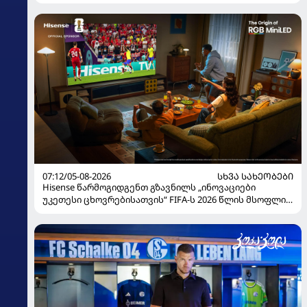
07:12/05-08-2026
ᲡᲮᲕᲐ ᲡᲐᲮᲔᲝᲑᲔᲑᲘ
Hisense წარმოგიდგენთ გზავნილს „ინოვაციები
უკეთესი ცხოვრებისათვის“ FIFA-ს 2026 წლის მსოფლიო
ჩემპიონატზე