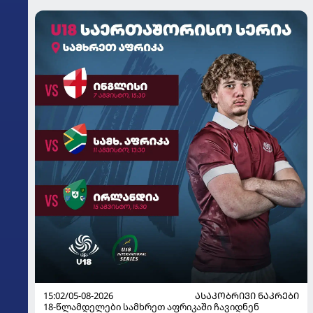
15:02/05-08-2026
ᲐᲡᲐᲙᲝᲑᲠᲘᲕᲘ ᲜᲐᲙᲠᲔᲑᲘ
18-წლამდელები სამხრეთ აფრიკაში ჩავიდნენ