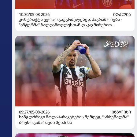
10:30/05-08-2026
ᲘᲢᲐᲚᲘᲐ
კონტრაქტს ჯერ არ გაუგრძელებენ, მაგრამ რჩება -
"ინტერმა" ჩალღანოღლუსთან დაკავშირებით
გადაწყვეტილება მიიღო
09:27/05-08-2026
ᲘᲜᲒᲚᲘᲡᲘ
ხანგლძრივი მოლაპარაკებების შემდეგ, "არსენალმა"
ბრუნო გიმარაეში შეიძინა