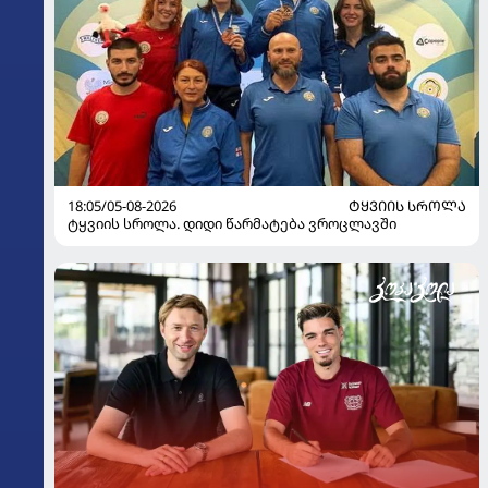
18:05/05-08-2026
ᲢᲧᲕᲘᲘᲡ ᲡᲠᲝᲚᲐ
ტყვიის სროლა. დიდი წარმატება ვროცლავში