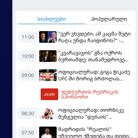
სიახლეები
პოპულარული
"ვერ ვხვდები, ამ კაცმა მეტი
11:00
რაღა უნდა ჩაიდინოს?" -
ფიგუ ინფანტინოს
"კვარავაჯოს" გზა ოქროს
გადადგომას მოითხოვს
10:00
ბურთამდე: თანამედროვე
ქართული ზღაპარი
ოფიციალურად: გიგა ჭიკაძე
09:00
UFC-ში მორიგ ბრძოლას
სექტემბერში გამართავს
ფეხბურთის რუბრიკის
12:38
სპონსორი
ოფიციალურად: თორნიკე
08:30
შენგელია "დუბაის"
კალათბურთელია
მადრიდის "რეალის"
07:50
უჩვეულო ქმედება და დიდი