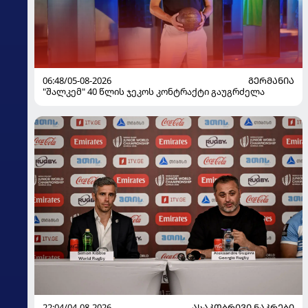
06:48/05-08-2026
ᲒᲔᲠᲛᲐᲜᲘᲐ
"შალკემ" 40 წლის ჯეკოს კონტრაქტი გაუგრძელა
22:04/04-08-2026
ᲐᲡᲐᲙᲝᲑᲠᲘᲕᲘ ᲜᲐᲙᲠᲔᲑᲘ