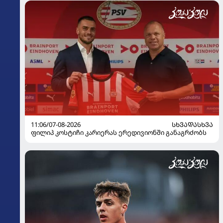
11:06/07-08-2026
ᲡᲮᲕᲐᲓᲐᲡᲮᲕᲐ
ფილიპ კოსტიჩი კარიერას ერედივიონში განაგრძობს