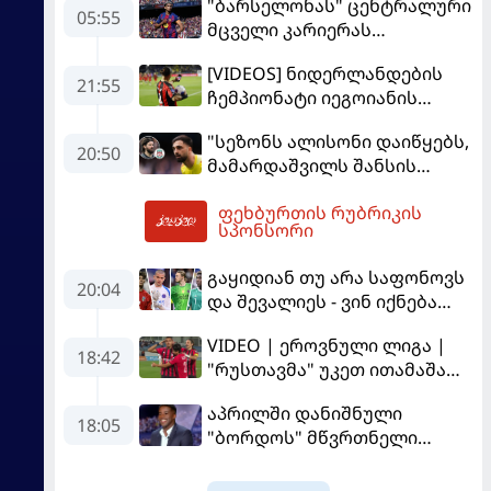
"ბარსელონას" ცენტრალური
05:55
მცველი კარიერას
"ლივერპულში"
[VIDEOS] ნიდერლანდების
გააგრძელებს
21:55
ჩემპიონატი იეგოიანის
გოლით გაიხსნა - ის მატჩის
"სეზონს ალისონი დაიწყებს,
MVP გახდა
20:50
მამარდაშვილს შანსის
გამოსაყენებლად
ფეხბურთის რუბრიკის
მოთმინება სჭირდება,
06:02
სპონსორი
რომელსაც 100%-ით
მიიღებს" - განაცხადა
გაყიდიან თუ არა საფონოვს
"ლივერპულის" ყოფილმა
20:04
და შევალიეს - ვინ იქნება
მეკარემ
პსჟ-ს ძირითადი მეკარე?
VIDEO | ეროვნული ლიგა |
18:42
"რუსთავმა" უკეთ ითამაშა
და დამსახურებულად
აპრილში დანიშნული
მოიგო, "ტორპედომ" გვიან
18:05
"ბორდოს" მწვრთნელი
გაიღვიძა...
გადააყენეს