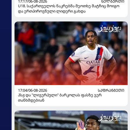
17:17/06-08-2026
ᲮᲔᲚᲑᲣᲠᲗᲘ
U18. საქართველოს ნაკრებმა მეოთხე მატჩიც მოიგო
და ერთპიროვნული ლიდერი გახდა
17:04/06-08-2026
ᲡᲐᲤᲠᲐᲜᲒᲔᲗᲘ
პსჟ და "ლივერპული" ბარკოლას ფასზე ვერ
თანხმდებიან