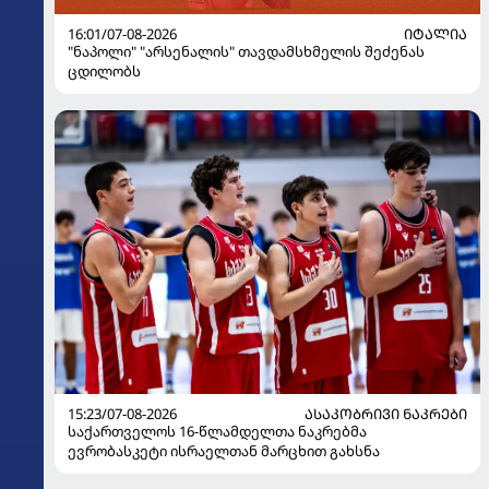
16:01/07-08-2026
ᲘᲢᲐᲚᲘᲐ
"ნაპოლი" "არსენალის" თავდამსხმელის შეძენას
ცდილობს
15:23/07-08-2026
ᲐᲡᲐᲙᲝᲑᲠᲘᲕᲘ ᲜᲐᲙᲠᲔᲑᲘ
საქართველოს 16-წლამდელთა ნაკრებმა
ევრობასკეტი ისრაელთან მარცხით გახსნა