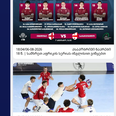
18:04/06-08-2026
ᲐᲡᲐᲙᲝᲑᲠᲘᲕᲘ ᲜᲐᲙᲠᲔᲑᲘ
18 წ. | სამხრეთ აფრიკის სერიას ინგლისით ვიწყებთ