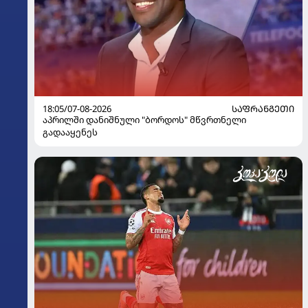
18:05/07-08-2026
ᲡᲐᲤᲠᲐᲜᲒᲔᲗᲘ
აპრილში დანიშნული "ბორდოს" მწვრთნელი
გადააყენეს