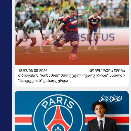
18:53/06-08-2026
ᲙᲝᲜᲤᲔᲠᲔᲜᲡ ᲚᲘᲒᲐ
თბილისის "დინამოს" მძლეველი "ჟალგირისი" სახლში
"ჰაიდუკთან" განადგურდა