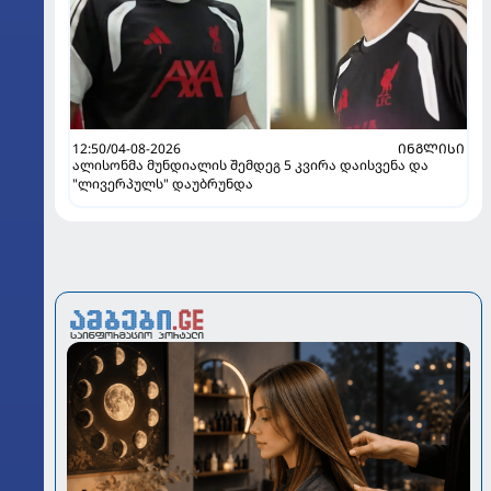
12:50/04-08-2026
ᲘᲜᲒᲚᲘᲡᲘ
ალისონმა მუნდიალის შემდეგ 5 კვირა დაისვენა და
"ლივერპულს" დაუბრუნდა