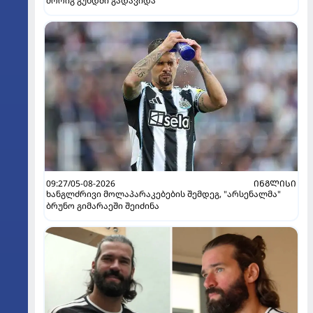
მორიგ გუნდში გადავიდა
09:27/05-08-2026
ᲘᲜᲒᲚᲘᲡᲘ
ხანგლძრივი მოლაპარაკებების შემდეგ, "არსენალმა"
ბრუნო გიმარაეში შეიძინა