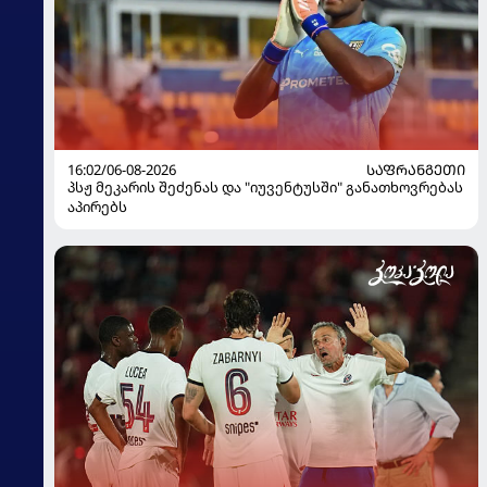
16:02/06-08-2026
ᲡᲐᲤᲠᲐᲜᲒᲔᲗᲘ
პსჟ მეკარის შეძენას და "იუვენტუსში" განათხოვრებას
აპირებს