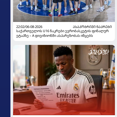
22:02/06-08-2026
ᲐᲡᲐᲙᲝᲑᲠᲘᲕᲘ ᲜᲐᲙᲠᲔᲑᲘ
საქართველოს U16 ნაკრები ევრობასკეტის ფინალურ
ეტაპზე – A დივიზიონში ასპარეზობას იწყებს