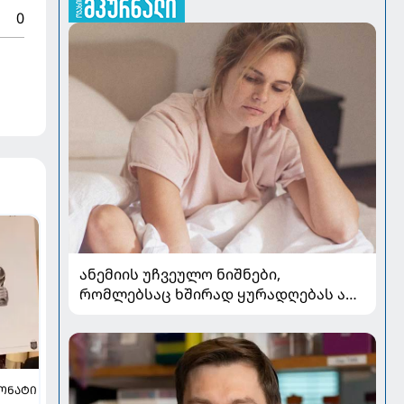
0
ანემიის უჩვეულო ნიშნები,
რომლებსაც ხშირად ყურადღებას არ
აქცევენ
ᲝᲜᲐᲢᲘ