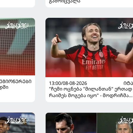
გამოიცვალა
ᲔᲒᲘᲝᲜᲔᲠᲔᲑᲘ
13:00/08-08-2026
ᲘᲢ
დში
"ჩემი ოცნება "მილანთან" ერთად
რაიმეს მოგება იყო" - მოდრიჩმა
"როსონერიში" თავის მისიაზე
ისაუბრა