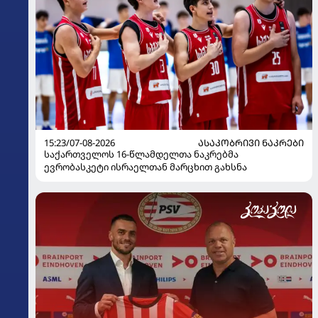
15:23/07-08-2026
ᲐᲡᲐᲙᲝᲑᲠᲘᲕᲘ ᲜᲐᲙᲠᲔᲑᲘ
საქართველოს 16-წლამდელთა ნაკრებმა
ევრობასკეტი ისრაელთან მარცხით გახსნა