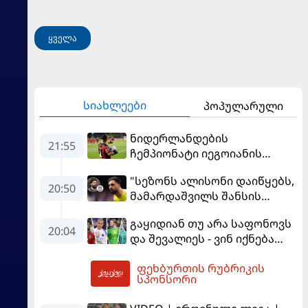
ყველა
სიახლეები
პოპულარული
ნიდერლანდების
21:55
ჩემპიონატი იეგოიანის
გოლით გაიხსნა - ის მატჩის
"სეზონს ალისონი დაიწყებს,
MVP გახდა
20:50
მამარდაშვილს შანსის
გამოსაყენებლად
გაყიდიან თუ არა საფონოვს
მოთმინება სჭირდება,
20:04
და შევალიეს - ვინ იქნება
რომელსაც 100%-ით
პსჟ-ს ძირითადი მეკარე?
მიიღებს" - განაცხადა
ფეხბურთის რუბრიკის
"ლივერპულის" ყოფილმა
02:56
სპონსორი
მეკარემ