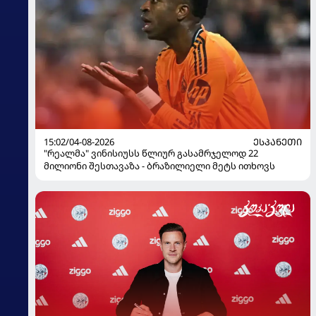
15:02/04-08-2026
ᲔᲡᲞᲐᲜᲔᲗᲘ
"რეალმა" ვინისიუსს წლიურ გასამრჯელოდ 22
მილიონი შესთავაზა - ბრაზილიელი მეტს ითხოვს