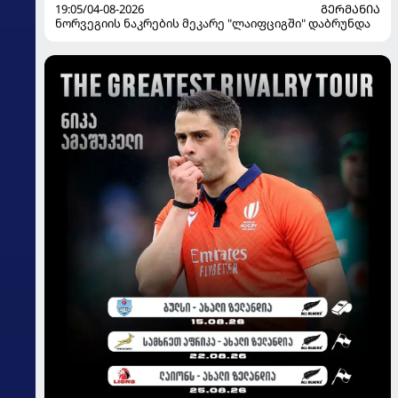
19:05/04-08-2026
ᲒᲔᲠᲛᲐᲜᲘᲐ
ნორვეგიის ნაკრების მეკარე "ლაიფციგში" დაბრუნდა