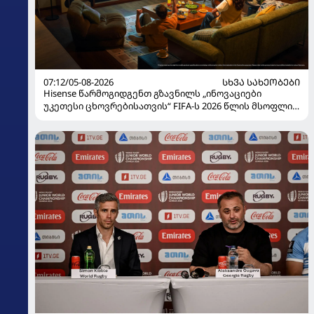
07:12/05-08-2026
ᲡᲮᲕᲐ ᲡᲐᲮᲔᲝᲑᲔᲑᲘ
Hisense წარმოგიდგენთ გზავნილს „ინოვაციები
უკეთესი ცხოვრებისათვის“ FIFA-ს 2026 წლის მსოფლიო
ჩემპიონატზე