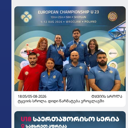
18:05/05-08-2026
ᲢᲧᲕᲘᲘᲡ ᲡᲠᲝᲚᲐ
ტყვიის სროლა. დიდი წარმატება ვროცლავში