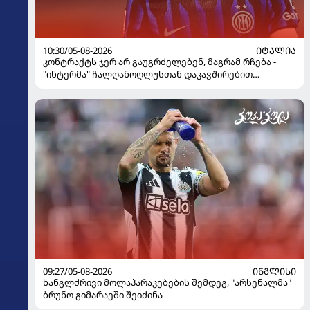
10:30/05-08-2026
ᲘᲢᲐᲚᲘᲐ
კონტრაქტს ჯერ არ გაუგრძელებენ, მაგრამ რჩება -
"ინტერმა" ჩალღანოღლუსთან დაკავშირებით
გადაწყვეტილება მიიღო
09:27/05-08-2026
ᲘᲜᲒᲚᲘᲡᲘ
ხანგლძრივი მოლაპარაკებების შემდეგ, "არსენალმა"
ბრუნო გიმარაეში შეიძინა