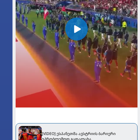
[VIDEO] ესპანეთმა ავსტრიის ბარიერი
უპრობლემოდ გადალახა