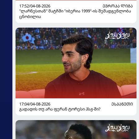
17:52/04-08-2026
ᲔᲕᲠᲝᲞᲐ ᲚᲘᲒᲐ
"ლარნესთან" მატჩში "იბერია 1999"-ის შემადგენლობა
ცნობილია
17:04/04-08-2026
ᲔᲡᲞᲐᲜᲔᲗᲘ
გადადის თუ არა ფერან ტორესი პსჟ-ში?