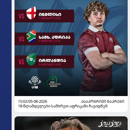
15:02/05-08-2026
ᲐᲡᲐᲙᲝᲑᲠᲘᲕᲘ ᲜᲐᲙᲠᲔᲑᲘ
18-წლამდელები სამხრეთ აფრიკაში ჩავიდნენ