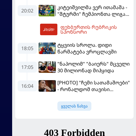
პირველ მატჩში
კიტეიშვილმა ვერ ითამაშა -
"მალიორკასთან"
20:02
"შტურმი" ჩემპიონთა ლიგაზე
დამარცხდა
"ფენერბაჰჩესთან"
ფეხბურთის რუბრიკის
დამარცხდა
06:31
სპონსორი
ტყვიის სროლა. დიდი
18:05
წარმატება ვროცლავში
"ნაპოლიმ" "ბაიერს" მცველი
17:05
30 მილიონად მიჰყიდა
[PHOTO] "ჩემი სათამაშოები"
16:04
- რონალდომ თავისი
ძვირფასი ავტოპარკი აჩვენა
ყველას ნახვა