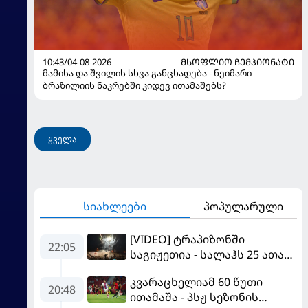
10:43/04-08-2026
ᲛᲡᲝᲤᲚᲘᲝ ᲩᲔᲛᲞᲘᲝᲜᲐᲢᲘ
მამისა და შვილის სხვა განცხადება - ნეიმარი
ბრაზილიის ნაკრებში კიდევ ითამაშებს?
ყველა
სიახლეები
პოპულარული
[VIDEO] ტრაპიზონში
22:05
საგიჟეთია - სალაჰს 25 ათასი
ფანი დახვდა
კვარაცხელიამ 60 წუთი
20:48
ითამაშა - პსჟ სეზონის