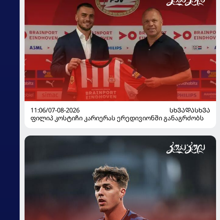
11:06/07-08-2026
ᲡᲮᲕᲐᲓᲐᲡᲮᲕᲐ
ფილიპ კოსტიჩი კარიერას ერედივიონში განაგრძობს