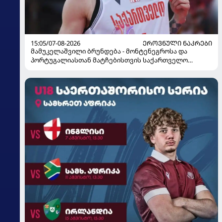
15:05/07-08-2026
ᲔᲠᲝᲕᲜᲣᲚᲘ ᲜᲐᲙᲠᲔᲑᲘ
მამუკელაშვილი ბრუნდება - მონტენეგროსა და
პორტუგალიასთან მატჩებისთვის საქართველო
მზადებას 15 კალათბურთელით იწყებს