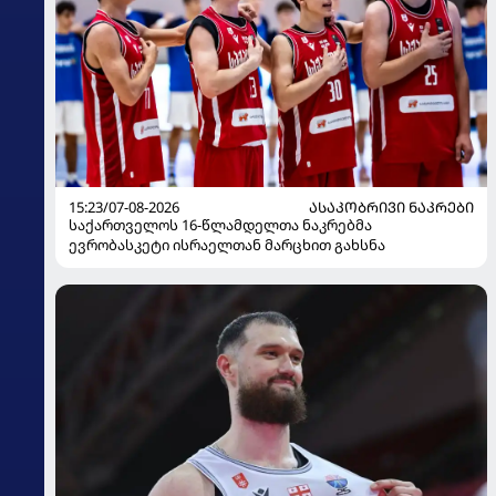
15:23/07-08-2026
ᲐᲡᲐᲙᲝᲑᲠᲘᲕᲘ ᲜᲐᲙᲠᲔᲑᲘ
საქართველოს 16-წლამდელთა ნაკრებმა
ევრობასკეტი ისრაელთან მარცხით გახსნა