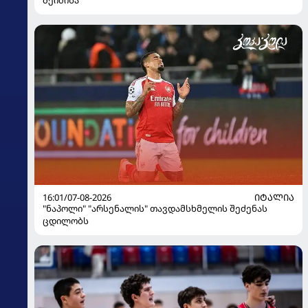
16:01/07-08-2026
ᲘᲢᲐᲚᲘᲐ
"ნაპოლი" "არსენალის" თავდამსხმელის შეძენას
ცდილობს