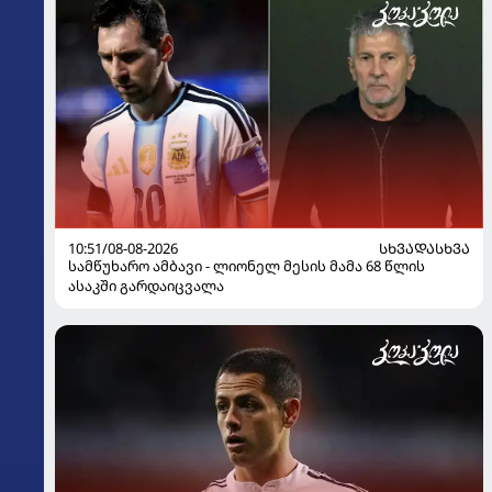
10:51/08-08-2026
ᲡᲮᲕᲐᲓᲐᲡᲮᲕᲐ
სამწუხარო ამბავი - ლიონელ მესის მამა 68 წლის
ასაკში გარდაიცვალა