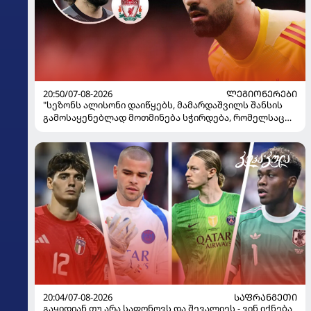
20:50/07-08-2026
ᲚᲔᲒᲘᲝᲜᲔᲠᲔᲑᲘ
"სეზონს ალისონი დაიწყებს, მამარდაშვილს შანსის
გამოსაყენებლად მოთმინება სჭირდება, რომელსაც
100%-ით მიიღებს" - განაცხადა "ლივერპულის"
ყოფილმა მეკარემ
20:04/07-08-2026
ᲡᲐᲤᲠᲐᲜᲒᲔᲗᲘ
გაყიდიან თუ არა საფონოვს და შევალიეს - ვინ იქნება