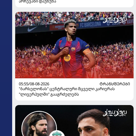
არჩევანი დაუწუნა
05:55/08-08-2026
ᲢᲠᲐᲜᲡᲤᲔᲠᲔᲑᲘ
"ბარსელონას" ცენტრალური მცველი კარიერას
"ლივერპულში" გააგრძელებს