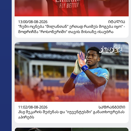
13:00/08-08-2026
ᲘᲢᲐᲚᲘᲐ
"ჩემი ოცნება "მილანთან" ერთად რაიმეს მოგება იყო" -
მოდრიჩმა "როსონერიში" თავის მისიაზე ისაუბრა
11:02/08-08-2026
ᲡᲐᲤᲠᲐᲜᲒᲔᲗᲘ
პსჟ მეკარის შეძენას და "იუვენტუსში" განათხოვრებას
აპირებს