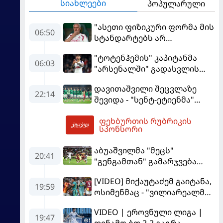
სიახლეები
პოპულარული
"ასეთი ფიზიკური ფორმა მის
06:50
სტანდარტებს არ
შეეფერება" - მოურინიომ
"ტოტენჰემის" კაპიტანმა
"რეალის" ახალწვეული
06:03
"არსენალში" გადასვლის
გააკრიტიკა
სურვილი გამოთქვა
დავითაშვილი შეცვლაზე
22:14
შევიდა - "სენტ-ეტიენმა"
"სოშოს" მოუგო
ფეხბურთის რუბრიკის
07:34
სპონსორი
აბუაშვილმა "მეცს"
20:41
"გენგამთან" გამარჯვება
მოუპოვა
[VIDEO] მიქაუტაძემ გაიტანა,
19:59
ოსიმენმაც - "ვილიარეალმა"
სტამბოლში
VIDEO | ეროვნული ლიგა |
"გალათასარაის" მოუგო
19:47