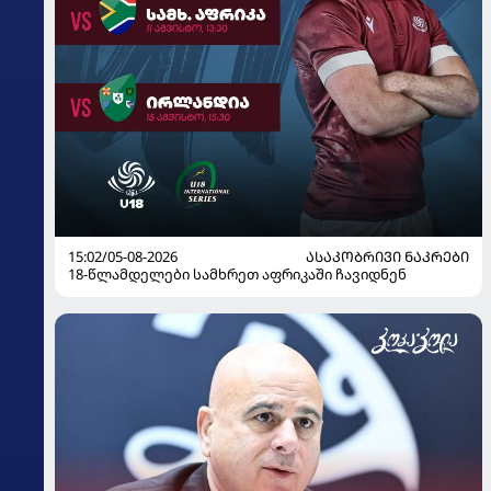
15:02/05-08-2026
ᲐᲡᲐᲙᲝᲑᲠᲘᲕᲘ ᲜᲐᲙᲠᲔᲑᲘ
18-წლამდელები სამხრეთ აფრიკაში ჩავიდნენ