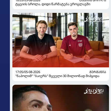
18:05/05-08-2026
ᲢᲧᲕᲘᲘᲡ ᲡᲠᲝᲚᲐ
ტყვიის სროლა. დიდი წარმატება ვროცლავში
17:05/05-08-2026
ᲒᲔᲠᲛᲐᲜᲘᲐ
"ნაპოლიმ" "ბაიერს" მცველი 30 მილიონად მიჰყიდა