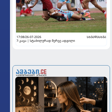
17:08/26-07-2026
ᲡᲮᲕᲐᲓᲐᲡᲮᲕᲐ
7-კაცა | სტაბილურად მერვე ადგილი