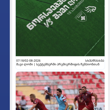
07:18/02-08-2026
ᲡᲮᲕᲐᲓᲐᲡᲮᲕᲐ
შავი ლომი | სექტემბერში პრემიერშიფის ჩემპიონთან