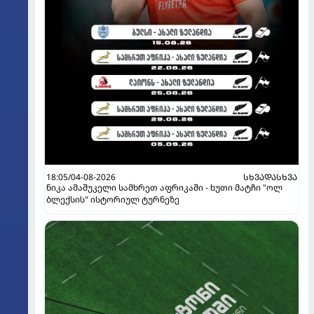
18:05/04-08-2026
ᲡᲮᲕᲐᲓᲐᲡᲮᲕᲐ
ნიკა ამაშუკელი სამხრეთ აფრიკაში - ხუთი მატჩი "ოლ
ბლექსის" ისტორიულ ტურნეზე