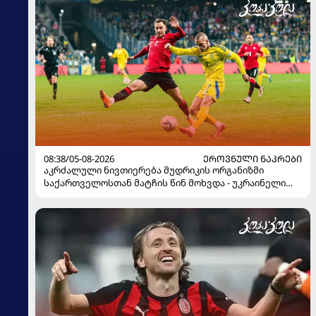
08:38/05-08-2026
ᲔᲠᲝᲕᲜᲣᲚᲘ ᲜᲐᲙᲠᲔᲑᲘ
აკრძალული ნივთიერება მუდრიკის ორგანიზმი
საქართველოსთან მატჩის წინ მოხვდა - უკრაინელი
ჟურნალისტი ფეხბურთელის დისკვალიფიკაციაზე
ინფორმაციას ავრცელებს