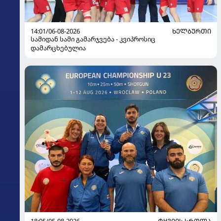
14:01/06-08-2026
ᲮᲔᲚᲑᲣᲠᲗᲘ
სამიდან სამი გამარჯვება - კვიპროსიც
დამარცხებულია