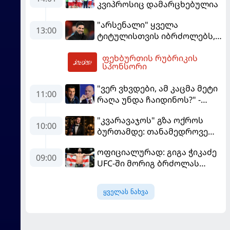
კვიპროსიც დამარცხებულია
"არსენალი" ყველა
13:00
ტიტულისთვის იბრძოლებს,
ჩვენ დინასტიის შექმნა
ფეხბურთის რუბრიკის
გვსურს" - მიკელ არტეტა
15:11
სპონსორი
"ვერ ვხვდები, ამ კაცმა მეტი
11:00
რაღა უნდა ჩაიდინოს?" -
ფიგუ ინფანტინოს
"კვარავაჯოს" გზა ოქროს
გადადგომას მოითხოვს
10:00
ბურთამდე: თანამედროვე
ქართული ზღაპარი
ოფიციალურად: გიგა ჭიკაძე
09:00
UFC-ში მორიგ ბრძოლას
სექტემბერში გამართავს
ყველას ნახვა