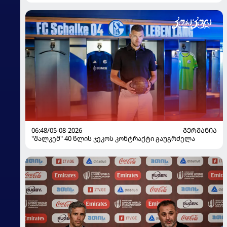
ჩემპიონატზე
06:48/05-08-2026
ᲒᲔᲠᲛᲐᲜᲘᲐ
"შალკემ" 40 წლის ჯეკოს კონტრაქტი გაუგრძელა