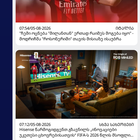
07:54/05-08-2026
ᲘᲢᲐᲚᲘᲐ
"ჩემი ოცნება "მილანთან" ერთად რაიმეს მოგება იყო" -
მოდრიჩმა "როსონერიში" თავის მისიაზე ისაუბრა
07:12/05-08-2026
ᲡᲮᲕᲐ ᲡᲐᲮᲔᲝᲑᲔᲑᲘ
Hisense წარმოგიდგენთ გზავნილს „ინოვაციები
უკეთესი ცხოვრებისათვის“ FIFA-ს 2026 წლის მსოფლიო