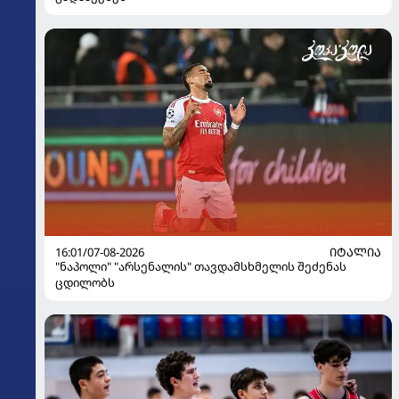
16:01/07-08-2026
ᲘᲢᲐᲚᲘᲐ
"ნაპოლი" "არსენალის" თავდამსხმელის შეძენას
ცდილობს