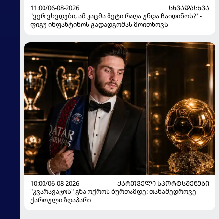
11:00/06-08-2026
ᲡᲮᲕᲐᲓᲐᲡᲮᲕᲐ
"ვერ ვხვდები, ამ კაცმა მეტი რაღა უნდა ჩაიდინოს?" -
ფიგუ ინფანტინოს გადადგომას მოითხოვს
10:00/06-08-2026
ᲥᲐᲠᲗᲕᲔᲚᲘ ᲡᲞᲝᲠᲢᲡᲛᲔᲜᲔᲑᲘ
"კვარავაჯოს" გზა ოქროს ბურთამდე: თანამედროვე
ქართული ზღაპარი