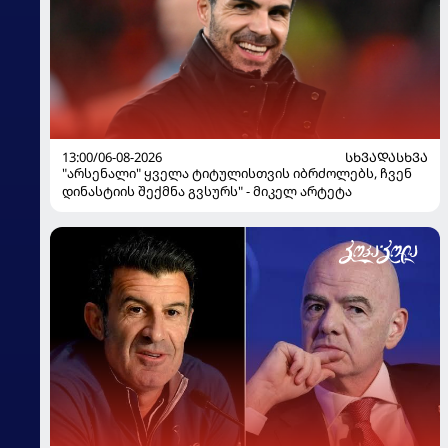
13:00/06-08-2026
ᲡᲮᲕᲐᲓᲐᲡᲮᲕᲐ
"არსენალი" ყველა ტიტულისთვის იბრძოლებს, ჩვენ
დინასტიის შექმნა გვსურს" - მიკელ არტეტა