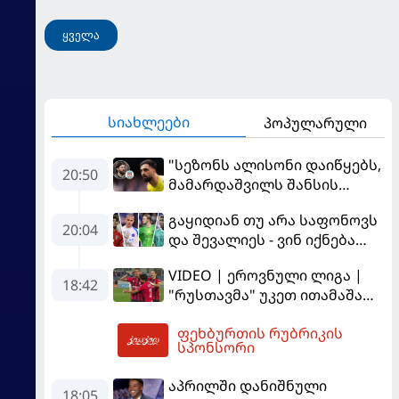
ყველა
სიახლეები
პოპულარული
"სეზონს ალისონი დაიწყებს,
20:50
მამარდაშვილს შანსის
გამოსაყენებლად
გაყიდიან თუ არა საფონოვს
მოთმინება სჭირდება,
20:04
და შევალიეს - ვინ იქნება
რომელსაც 100%-ით
პსჟ-ს ძირითადი მეკარე?
მიიღებს" - განაცხადა
VIDEO | ეროვნული ლიგა |
"ლივერპულის" ყოფილმა
18:42
"რუსთავმა" უკეთ ითამაშა
მეკარემ
და დამსახურებულად
ფეხბურთის რუბრიკის
მოიგო, "ტორპედომ" გვიან
21:57
სპონსორი
გაიღვიძა...
აპრილში დანიშნული
18:05