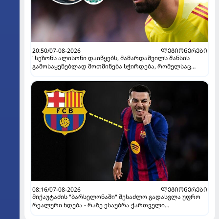
20:50/07-08-2026
ᲚᲔᲒᲘᲝᲜᲔᲠᲔᲑᲘ
"სეზონს ალისონი დაიწყებს, მამარდაშვილს შანსის
გამოსაყენებლად მოთმინება სჭირდება, რომელსაც
100%-ით მიიღებს" - განაცხადა "ლივერპულის" ყოფილმა
მეკარემ
08:16/07-08-2026
ᲚᲔᲒᲘᲝᲜᲔᲠᲔᲑᲘ
მიქაუტაძის "ბარსელონაში" შესაძლო გადასვლა უფრო
რეალური ხდება - რაზე ესაუბრა ქართველი
კატალონიელთა მთავარ მწვრთნელს