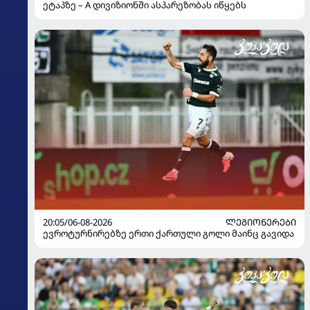
ეტაპზე – A დივიზიონში ასპარეზობას იწყებს
20:05/06-08-2026
ᲚᲔᲒᲘᲝᲜᲔᲠᲔᲑᲘ
ევროტურნირებზე ერთი ქართული გოლი მაინც გავიდა