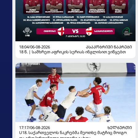
18:04/06-08-2026
ᲐᲡᲐᲙᲝᲑᲠᲘᲕᲘ ᲜᲐᲙᲠᲔᲑᲘ
18 წ. | სამხრეთ აფრიკის სერიას ინგლისით ვიწყებთ
17:17/06-08-2026
ᲮᲔᲚᲑᲣᲠᲗᲘ
U18. საქართველოს ნაკრებმა მეოთხე მატჩიც მოიგო
და ერთპიროვნული ლიდერი გახდა