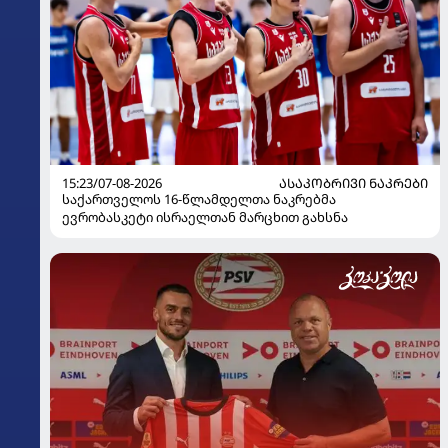
15:23/07-08-2026
ᲐᲡᲐᲙᲝᲑᲠᲘᲕᲘ ᲜᲐᲙᲠᲔᲑᲘ
საქართველოს 16-წლამდელთა ნაკრებმა
ევრობასკეტი ისრაელთან მარცხით გახსნა