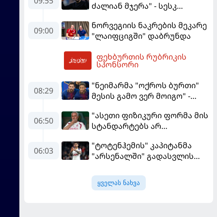
09:55
ძალიან მჯერა" - სესკ
ფაბრეგასი
ნორვეგიის ნაკრების მეკარე
09:00
"ლაიფციგში" დაბრუნდა
ფეხბურთის რუბრიკის
12:28
სპონსორი
"ნეიმარმა "ოქროს ბურთი"
08:29
მესის გამო ვერ მოიგო" -
ბრაზილიელის ყოფილი
"ასეთი ფიზიკური ფორმა მის
აგენტი
06:50
სტანდარტებს არ
შეეფერება" - მოურინიომ
"ტოტენჰემის" კაპიტანმა
"რეალის" ახალწვეული
06:03
"არსენალში" გადასვლის
გააკრიტიკა
სურვილი გამოთქვა
ყველას ნახვა