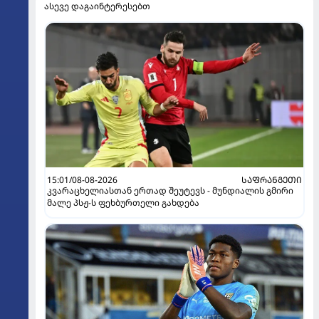
ასევე დაგაინტერესებთ
15:01/08-08-2026
ᲡᲐᲤᲠᲐᲜᲒᲔᲗᲘ
კვარაცხელიასთან ერთად შეუტევს - მუნდიალის გმირი
მალე პსჟ-ს ფეხბურთელი გახდება