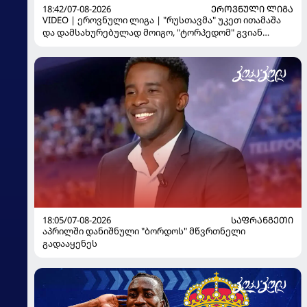
18:42/07-08-2026
ᲔᲠᲝᲕᲜᲣᲚᲘ ᲚᲘᲒᲐ
VIDEO | ეროვნული ლიგა | "რუსთავმა" უკეთ ითამაშა
და დამსახურებულად მოიგო, "ტორპედომ" გვიან
გაიღვიძა...
18:05/07-08-2026
ᲡᲐᲤᲠᲐᲜᲒᲔᲗᲘ
აპრილში დანიშნული "ბორდოს" მწვრთნელი
გადააყენეს