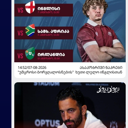
14:52/07-08-2026
ᲐᲡᲐᲙᲝᲑᲠᲘᲕᲘ ᲜᲐᲙᲠᲔᲑᲘ
"უმცროსი ბორჯღალოსნების" ხუთი ლელო ინგლისთან