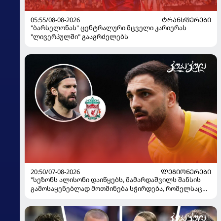
05:55/08-08-2026
ᲢᲠᲐᲜᲡᲤᲔᲠᲔᲑᲘ
"ბარსელონას" ცენტრალური მცველი კარიერას
"ლივერპულში" გააგრძელებს
20:50/07-08-2026
ᲚᲔᲒᲘᲝᲜᲔᲠᲔᲑᲘ
"სეზონს ალისონი დაიწყებს, მამარდაშვილს შანსის
გამოსაყენებლად მოთმინება სჭირდება, რომელსაც
100%-ით მიიღებს" - განაცხადა "ლივერპულის"
ყოფილმა მეკარემ