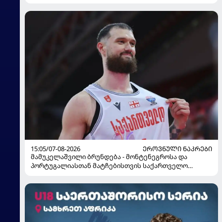
15:05/07-08-2026
ᲔᲠᲝᲕᲜᲣᲚᲘ ᲜᲐᲙᲠᲔᲑᲘ
მამუკელაშვილი ბრუნდება - მონტენეგროსა და
პორტუგალიასთან მატჩებისთვის საქართველო
მზადებას 15 კალათბურთელით იწყებს