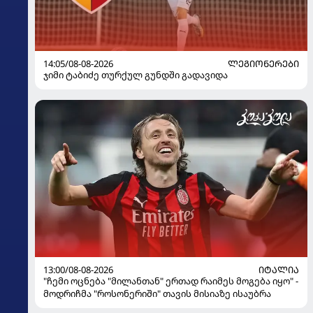
14:05/08-08-2026
ᲚᲔᲒᲘᲝᲜᲔᲠᲔᲑᲘ
ჯიმი ტაბიძე თურქულ გუნდში გადავიდა
13:00/08-08-2026
ᲘᲢᲐᲚᲘᲐ
"ჩემი ოცნება "მილანთან" ერთად რაიმეს მოგება იყო" -
მოდრიჩმა "როსონერიში" თავის მისიაზე ისაუბრა