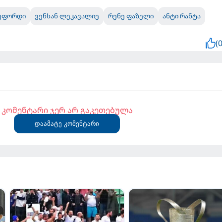
უფორდი
ვენსან ლეკავალიე
რენე ფაზელი
ანტი რანტა
(0
კომენტარი ჯერ არ გაკეთებულა
დაამატე კომენტარი