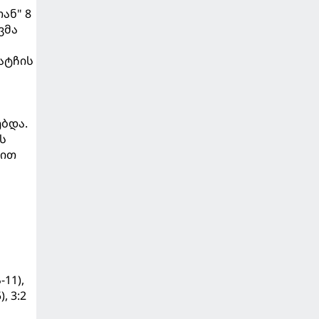
ან" 8
ვმა
ატჩის
ებდა.
ს
ბით
-11),
, 3:2