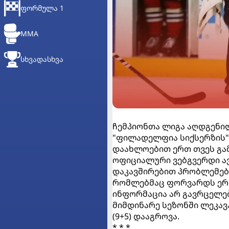
ᲤᲝᲠᲛᲣᲚᲐ 1
MMA
ᲡᲮᲕᲐᲓᲐᲡᲮᲕᲐ
ჩემპიონთა ლიგა აღდგენი
"ფილადელფია სიქსერზის"
დაახლოებით ერთ თვეს გამ
ოფიციალური ვებგვერდი ა
დაკავშირებით პრობლემებს
რომლებმაც ფორვარდს ერთი
ინფორმაცია არ გავრცელე
მიმდინარე სეზონში ლეკავ
(9+5) დააგროვა.
* * *