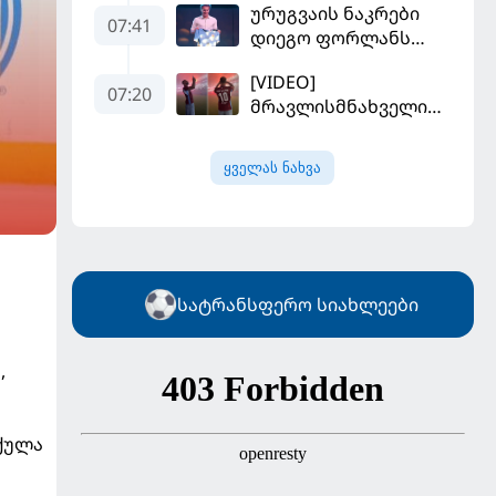
ურუგვაის ნაკრები
უფრო რეალური
07:41
დიეგო ფორლანს
ხდება - რაზე ესაუბრა
ჩააბარეს
ქართველი
[VIDEO]
კატალონიელთა
07:20
მრავლისმნახველი
მთავარ მწვრთნელს
სალაჰიც შოკში
ჩააგდეს - რა
ყველას ნახვა
ხდებოდა ტრაბზონში
ეგვიპტელი
ფეხბურთელის
წარდგენისას
სატრანსფერო სიახლეები
,
 ქულა