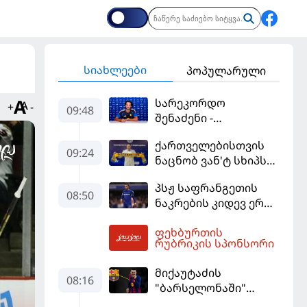
სიახლეები
პოპულარული
სარეკორდო
+
-
09:48
შენაძენი -
ტრაფორდი პრემიერ
ქართველებისთვის
ლიგის მორიგ გუნდში
09:24
ნაცნობ ვან'ტ სხიპს
გადავიდა
ყაზახეთის ნაკრები
პსჟ საფრანგეთის
ჩააბარეს
08:50
ნაკრების კიდევ ერთი
ფეხბურთელის
ფეხბურთის
დამატებას გეგმავს
10:23
რუბრიკის სპონსორი
მიქაუტაძის
08:16
"ბარსელონაში"
შესაძლო გადასვლა