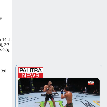
9
14, პ.
, 2:3
9 (გ.
 3:0