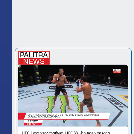
UFC | ოფიციალურად: UFC 331-ზე გიგა ჭიკაძე