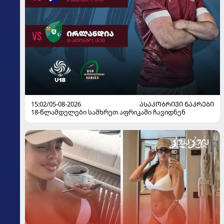
15:02/05-08-2026
ᲐᲡᲐᲙᲝᲑᲠᲘᲕᲘ ᲜᲐᲙᲠᲔᲑᲘ
18-წლამდელები სამხრეთ აფრიკაში ჩავიდნენ