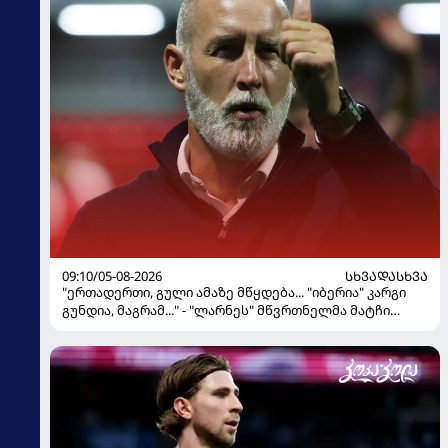
09:10/05-08-2026
ᲡᲮᲕᲐᲓᲐᲡᲮᲕᲐ
"ერთადერთი, გული ამაზე მწყდება... "იბერია" კარგი
გუნდია, მაგრამ..." - "ლარნეს" მწვრთნელმა მატჩი
შეაფასა და თბილისში თავდაჯერებული გუნდი
მოჰყავს