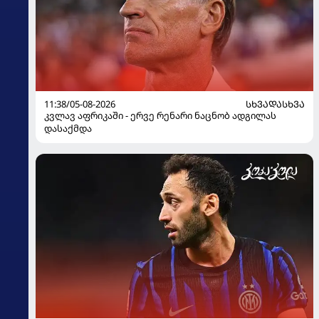
11:38/05-08-2026
ᲡᲮᲕᲐᲓᲐᲡᲮᲕᲐ
კვლავ აფრიკაში - ერვე რენარი ნაცნობ ადგილას
დასაქმდა