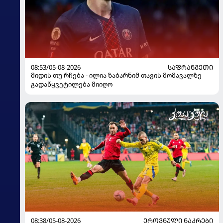
08:53/05-08-2026
ᲡᲐᲤᲠᲐᲜᲒᲔᲗᲘ
მიდის თუ რჩება - ილია ზაბარნიმ თავის მომავალზე
გადაწყვეტილება მიიღო
08:38/05-08-2026
ᲔᲠᲝᲕᲜᲣᲚᲘ ᲜᲐᲙᲠᲔᲑᲘ