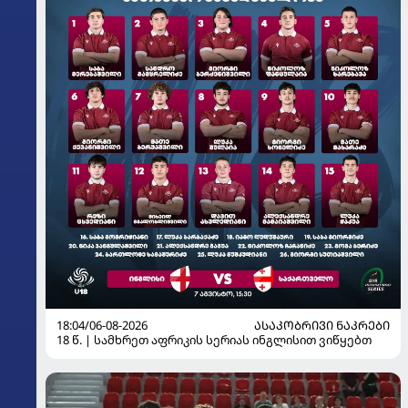
18:04/06-08-2026
ᲐᲡᲐᲙᲝᲑᲠᲘᲕᲘ ᲜᲐᲙᲠᲔᲑᲘ
18 წ. | სამხრეთ აფრიკის სერიას ინგლისით ვიწყებთ