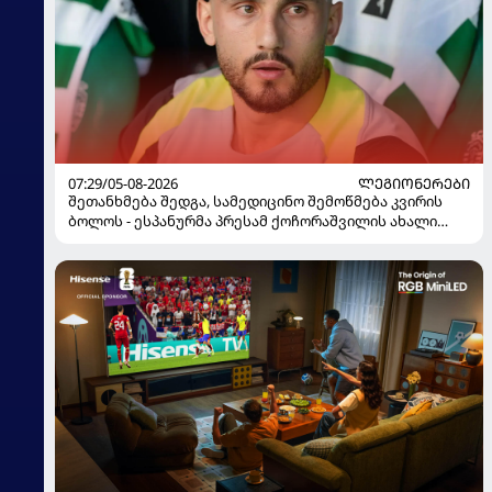
07:29/05-08-2026
ᲚᲔᲒᲘᲝᲜᲔᲠᲔᲑᲘ
შეთანხმება შედგა, სამედიცინო შემოწმება კვირის
ბოლოს - ესპანურმა პრესამ ქოჩორაშვილის ახალი
გუნდი დაასახელა