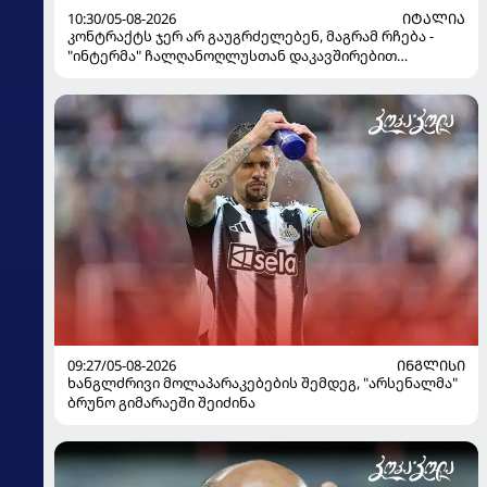
10:30/05-08-2026
ᲘᲢᲐᲚᲘᲐ
კონტრაქტს ჯერ არ გაუგრძელებენ, მაგრამ რჩება -
"ინტერმა" ჩალღანოღლუსთან დაკავშირებით
გადაწყვეტილება მიიღო
09:27/05-08-2026
ᲘᲜᲒᲚᲘᲡᲘ
ხანგლძრივი მოლაპარაკებების შემდეგ, "არსენალმა"
ბრუნო გიმარაეში შეიძინა