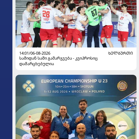
14:01/06-08-2026
ᲮᲔᲚᲑᲣᲠᲗᲘ
სამიდან სამი გამარჯვება - კვიპროსიც
დამარცხებულია