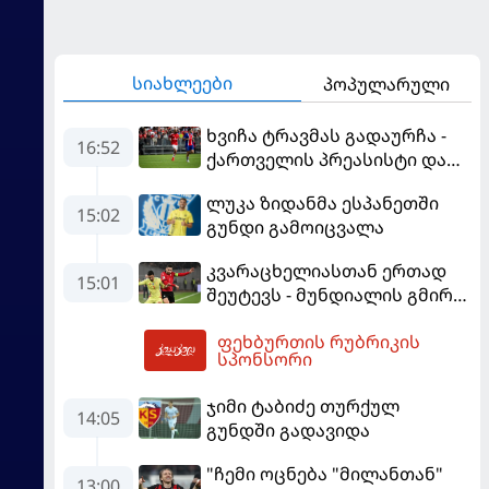
სიახლეები
პოპულარული
ხვიჩა ტრავმას გადაურჩა -
16:52
ქართველის პრეასისტი და
პსჟ-ს ფრე "მანჩესტერ
ლუკა ზიდანმა ესპანეთში
იუნაიტედთან"
15:02
გუნდი გამოიცვალა
კვარაცხელიასთან ერთად
15:01
შეუტევს - მუნდიალის გმირი
მალე პსჟ-ს ფეხბურთელი
ფეხბურთის რუბრიკის
გახდება
18:31
სპონსორი
ჯიმი ტაბიძე თურქულ
14:05
გუნდში გადავიდა
"ჩემი ოცნება "მილანთან"
13:00