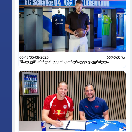
06:48/05-08-2026
ᲒᲔᲠᲛᲐᲜᲘᲐ
"შალკემ" 40 წლის ჯეკოს კონტრაქტი გაუგრძელა