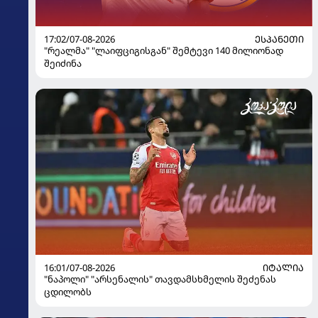
17:02/07-08-2026
ᲔᲡᲞᲐᲜᲔᲗᲘ
"რეალმა" "ლაიფციგისგან" შემტევი 140 მილიონად
შეიძინა
16:01/07-08-2026
ᲘᲢᲐᲚᲘᲐ
"ნაპოლი" "არსენალის" თავდამსხმელის შეძენას
ცდილობს