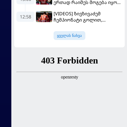
ერთად რაიმეს მოგება იყო" -
მოდრიჩმა "როსონერიში"
[VIDEOS] ზივზივაძემ
თავის მისიაზე ისაუბრა
12:58
ჩემპიონატი გოლით,
"ჰაიდენჰაიმმა" კი
გამარჯვებით დაიწყო
ყველას ნახვა