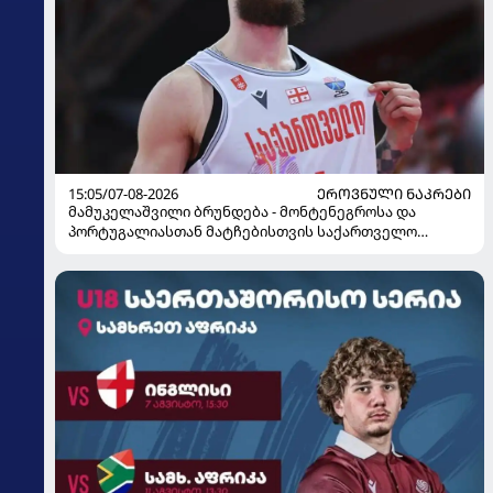
15:05/07-08-2026
ᲔᲠᲝᲕᲜᲣᲚᲘ ᲜᲐᲙᲠᲔᲑᲘ
მამუკელაშვილი ბრუნდება - მონტენეგროსა და
პორტუგალიასთან მატჩებისთვის საქართველო
მზადებას 15 კალათბურთელით იწყებს