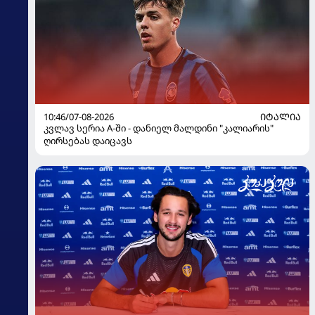
10:46/07-08-2026
ᲘᲢᲐᲚᲘᲐ
კვლავ სერია A-ში - დანიელ მალდინი "კალიარის"
ღირსებას დაიცავს