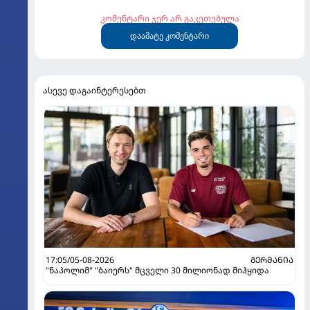
კომენტარი ჯერ არ გაკეთებულა
დაამატე კომენტარი
ასევე დაგაინტერესებთ
17:05/05-08-2026
ᲒᲔᲠᲛᲐᲜᲘᲐ
"ნაპოლიმ" "ბაიერს" მცველი 30 მილიონად მიჰყიდა