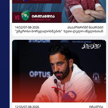
14:52/07-08-2026
ᲐᲡᲐᲙᲝᲑᲠᲘᲕᲘ ᲜᲐᲙᲠᲔᲑᲘ
"უმცროსი ბორჯღალოსნების" ხუთი ლელო ინგლისთან
12:55/07-08-2026
ᲘᲢᲐᲚᲘᲐ