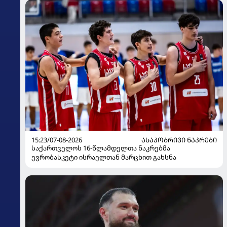
15:23/07-08-2026
ᲐᲡᲐᲙᲝᲑᲠᲘᲕᲘ ᲜᲐᲙᲠᲔᲑᲘ
საქართველოს 16-წლამდელთა ნაკრებმა
ევრობასკეტი ისრაელთან მარცხით გახსნა