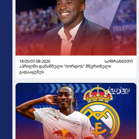
18:05/07-08-2026
ᲡᲐᲤᲠᲐᲜᲒᲔᲗᲘ
აპრილში დანიშნული "ბორდოს" მწვრთნელი
გადააყენეს