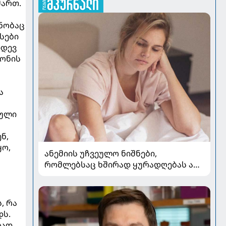
მართ.
ენობაც
სები
იდევ
დონის
ა
რული
ნ,
ყო,
ანემიის უჩვეულო ნიშნები,
რომლებსაც ხშირად ყურადღებას არ
აქცევენ
, რა
დს.
ლად