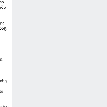
თი
აშს
და
საც
0-
ისე
ოდ