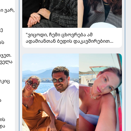
ი ვარ,
რე
"ვიცოდი, ჩემი ცხოვრება ამ
ადამიანთან ბედის დაკავშირებით
ას
რადიკალურად შეიცვლებოდა" - ნინო
ჟვანია დატო ევგენიძესთან
ჯეთ.
ქორწინებასა და ოჯახზე
ყველა
იკიც
ს
ის
და