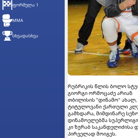
ᲤᲝᲠᲛᲣᲚᲐ 1
MMA
ᲡᲮᲕᲐᲓᲐᲡᲮᲕᲐ
რუბრიკის წლის ბოლო სტუმ
გიორგი ორმოცაძე არიან
თბილისის "დინამო" ახალ,
ტიტულოვანი ქართული კლუბ
გამხდარა, მიმდინარე სეზ
დინამოელებმა სუპერლიგის
კი ზურაბ საკანდელიძისა 
პირველად მოიგეს.