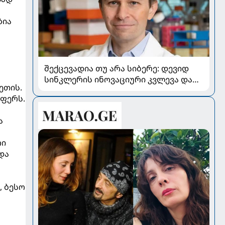
ზია
შექცევადია თუ არა სიბერე: დევიდ
სინკლერის ინოვაციური კვლევა და
ეთის.
OSK გენური თერაპია
აფერს.
ა
რი
და
, ბესო