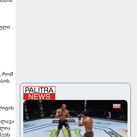
თასის
ტული
, რომ
ასის
ლიგის
ალავა
ალია
წევს