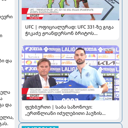
ბევრი
UFC | ოფიციალურად: UFC 331-ზე გიგა
ჭიკაძე ჟოანდერსონ ბრიტოს
ი
დაუპირისპირდება
ბი და
ველა
ა
ვა და
ფეხბურთი | საბა საზონოვი:
„ერთწლიანი იძულებითი პაუზის
ელია,
შემდეგ ჩემთვის ყველა მატჩი
ას.
მნიშვნელოვანია“