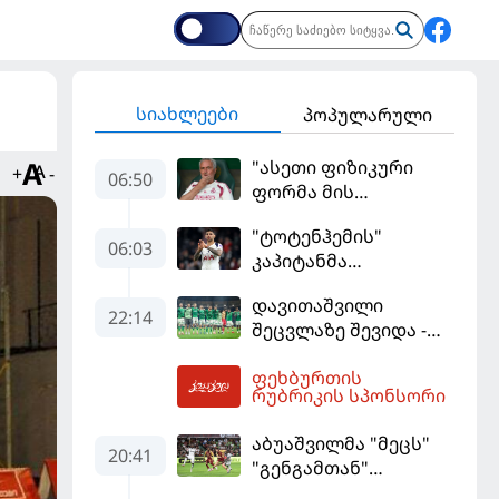
სიახლეები
პოპულარული
"ასეთი ფიზიკური
+
-
06:50
ფორმა მის
სტანდარტებს არ
"ტოტენჰემის"
შეეფერება" -
06:03
კაპიტანმა
მოურინიომ "რეალის"
"არსენალში"
ახალწვეული
დავითაშვილი
გადასვლის სურვილი
გააკრიტიკა
22:14
შეცვლაზე შევიდა -
გამოთქვა
"სენტ-ეტიენმა"
ფეხბურთის
"სოშოს" მოუგო
07:25
რუბრიკის სპონსორი
აბუაშვილმა "მეცს"
20:41
"გენგამთან"
გამარჯვება მოუპოვა