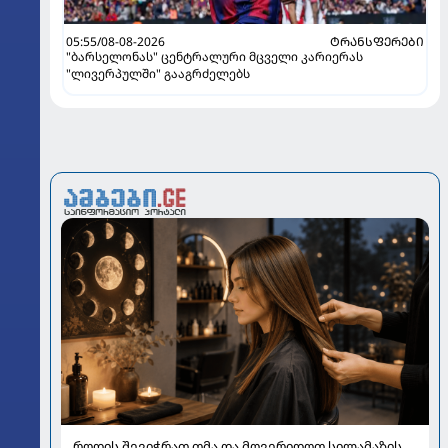
05:55/08-08-2026
ᲢᲠᲐᲜᲡᲤᲔᲠᲔᲑᲘ
"ბარსელონას" ცენტრალური მცველი კარიერას
"ლივერპულში" გააგრძელებს
როდის შევიჭრათ თმა და მოვერიდოთ სილამაზის