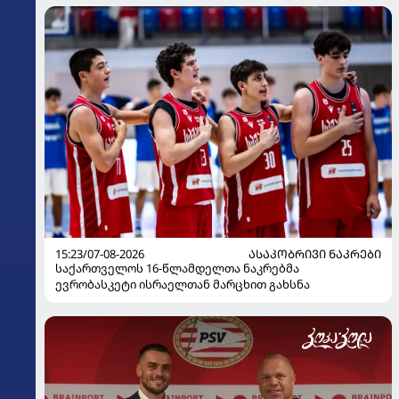
15:23/07-08-2026
ᲐᲡᲐᲙᲝᲑᲠᲘᲕᲘ ᲜᲐᲙᲠᲔᲑᲘ
საქართველოს 16-წლამდელთა ნაკრებმა
ევრობასკეტი ისრაელთან მარცხით გახსნა