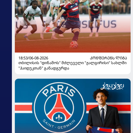
18:53/06-08-2026
ᲙᲝᲜᲤᲔᲠᲔᲜᲡ ᲚᲘᲒᲐ
თბილისის "დინამოს" მძლეველი "ჟალგირისი" სახლში
"ჰაიდუკთან" განადგურდა