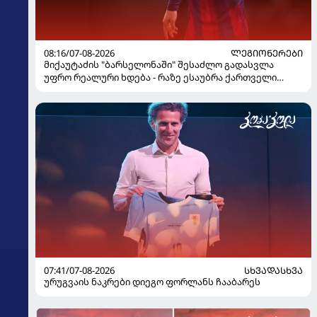
08:16/07-08-2026
ᲚᲔᲒᲘᲝᲜᲔᲠᲔᲑᲘ
მიქაუტაძის "ბარსელონაში" შესაძლო გადასვლა
უფრო რეალური ხდება - რაზე ესაუბრა ქართველი
კატალონიელთა მთავარ მწვრთნელს
07:41/07-08-2026
ᲡᲮᲕᲐᲓᲐᲡᲮᲕᲐ
ურუგვაის ნაკრები დიეგო ფორლანს ჩააბარეს