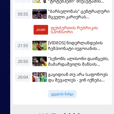
"ტოტენჰემი" მიქაუტაძის
შეძენას განიხილავს
"ბარსელონას" ცენტრალური
05:55
მცველი კარიერას
"ლივერპულში"
ფეხბურთის რუბრიკის
გააგრძელებს
08:35
სპონსორი
[VIDEOS] ნიდერლანდების
21:55
ჩემპიონატი იეგოიანის
გოლით გაიხსნა - ის მატჩის
"სეზონს ალისონი დაიწყებს,
MVP გახდა
20:50
მამარდაშვილს შანსის
გამოსაყენებლად
გაყიდიან თუ არა საფონოვს
მოთმინება სჭირდება,
20:04
და შევალიეს - ვინ იქნება
რომელსაც 100%-ით
პსჟ-ს ძირითადი მეკარე?
მიიღებს" - განაცხადა
"ლივერპულის" ყოფილმა
ყველას ნახვა
მეკარემ