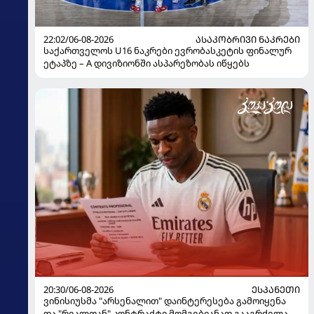
22:02/06-08-2026
ᲐᲡᲐᲙᲝᲑᲠᲘᲕᲘ ᲜᲐᲙᲠᲔᲑᲘ
საქართველოს U16 ნაკრები ევრობასკეტის ფინალურ
ეტაპზე – A დივიზიონში ასპარეზობას იწყებს
20:30/06-08-2026
ᲔᲡᲞᲐᲜᲔᲗᲘ
ვინისიუსმა "არსენალით" დაინტერესება გამოიყენა
და "რეალთან" კონტრაქტი მომგებიანად გააგრძელა