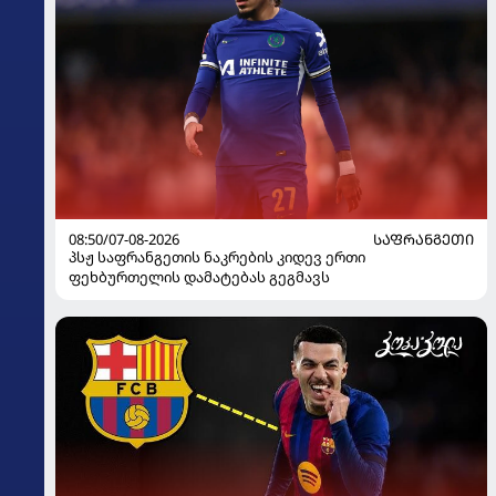
08:50/07-08-2026
ᲡᲐᲤᲠᲐᲜᲒᲔᲗᲘ
პსჟ საფრანგეთის ნაკრების კიდევ ერთი
ფეხბურთელის დამატებას გეგმავს