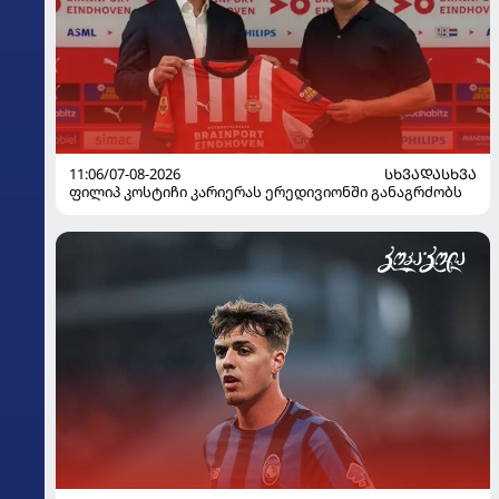
11:06/07-08-2026
ᲡᲮᲕᲐᲓᲐᲡᲮᲕᲐ
ფილიპ კოსტიჩი კარიერას ერედივიონში განაგრძობს