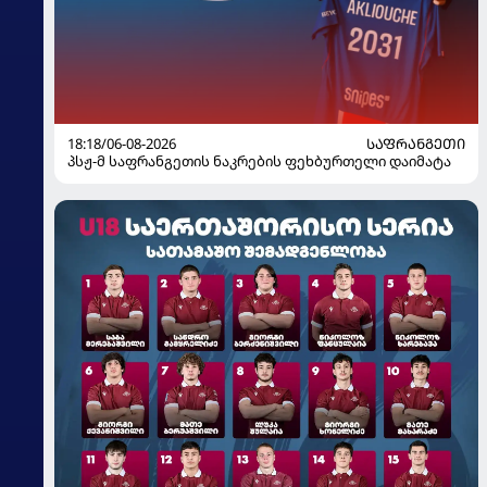
18:18/06-08-2026
ᲡᲐᲤᲠᲐᲜᲒᲔᲗᲘ
პსჟ-მ საფრანგეთის ნაკრების ფეხბურთელი დაიმატა