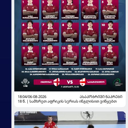
18:04/06-08-2026
ᲐᲡᲐᲙᲝᲑᲠᲘᲕᲘ ᲜᲐᲙᲠᲔᲑᲘ
18 წ. | სამხრეთ აფრიკის სერიას ინგლისით ვიწყებთ