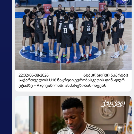
22:02/06-08-2026
ᲐᲡᲐᲙᲝᲑᲠᲘᲕᲘ ᲜᲐᲙᲠᲔᲑᲘ
საქართველოს U16 ნაკრები ევრობასკეტის ფინალურ
ეტაპზე – A დივიზიონში ასპარეზობას იწყებს