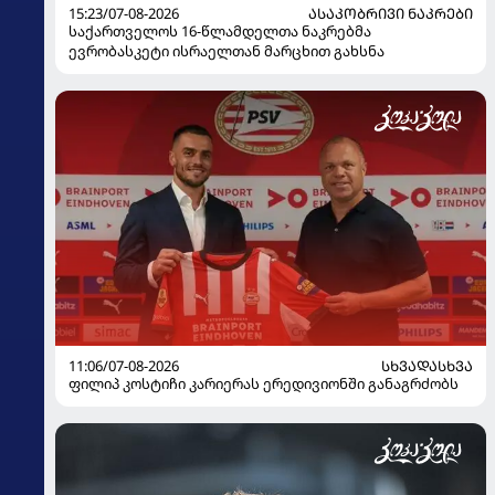
15:23/07-08-2026
ᲐᲡᲐᲙᲝᲑᲠᲘᲕᲘ ᲜᲐᲙᲠᲔᲑᲘ
საქართველოს 16-წლამდელთა ნაკრებმა
ევრობასკეტი ისრაელთან მარცხით გახსნა
11:06/07-08-2026
ᲡᲮᲕᲐᲓᲐᲡᲮᲕᲐ
ფილიპ კოსტიჩი კარიერას ერედივიონში განაგრძობს