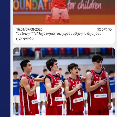
16:01/07-08-2026
ᲘᲢᲐᲚᲘᲐ
"ნაპოლი" "არსენალის" თავდამსხმელის შეძენას
ცდილობს