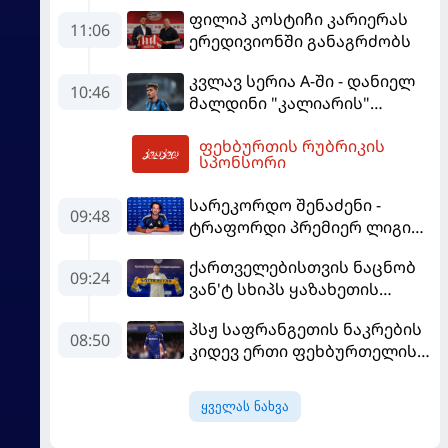
იბრძოლო" - ამორიმმა
ფილიპ კოსტიჩი კარიერას
"როსონერის" ფანები
11:06
ერედივიონში განაგრძობს
დააიმედა
კვლავ სერია A-ში - დანიელ
10:46
მალდინი "კალიარის"
ღირსებას დაიცავს
ფეხბურთის რუბრიკის
13:36
სპონსორი
სარეკორდო შენაძენი -
09:48
ტრაფორდი პრემიერ ლიგის
მორიგ გუნდში გადავიდა
ქართველებისთვის ნაცნობ
09:24
ვან'ტ სხიპს ყაზახეთის
ნაკრები ჩააბარეს
პსჟ საფრანგეთის ნაკრების
08:50
კიდევ ერთი ფეხბურთელის
დამატებას გეგმავს
ყველას ნახვა