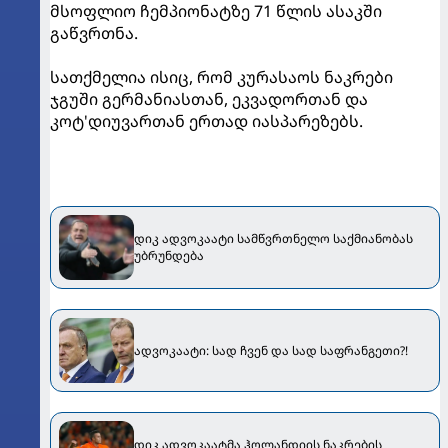
მსოფლიო ჩემპიონატზე 71 წლის ასაკში
გაწვრთნა.
სათქმელია ისიც, რომ კურასაოს ნაკრები
ჯგუში გერმანიასთან, ეკვადორთან და
კოტ'დიუვართან ერთად იასპარეზებს.
დიკ ადვოკაატი სამწვრთნელო საქმიანობას
უბრუნდება
ადვოკაატი: სად ჩვენ და სად საფრანგეთი?!
დიკ ადვოკაატმა ჰოლანდიის ნაკრების