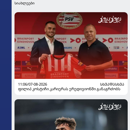
სიახლეები
11:06/07-08-2026
ᲡᲮᲕᲐᲓᲐᲡᲮᲕᲐ
ფილიპ კოსტიჩი კარიერას ერედივიონში განაგრძობს