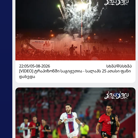
22:05/05-08-2026
ᲡᲮᲕᲐᲓᲐᲡᲮᲕᲐ
[VIDEO] ტრაპიზონში საგიჟეთია - სალაჰს 25 ათასი ფანი
დახვდა