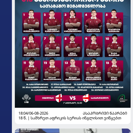
18:04/06-08-2026
ᲐᲡᲐᲙᲝᲑᲠᲘᲕᲘ ᲜᲐᲙᲠᲔᲑᲘ
18 წ. | სამხრეთ აფრიკის სერიას ინგლისით ვიწყებთ