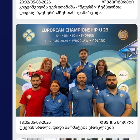
20:02/05-08-2026
ᲚᲔᲒᲘᲝᲜᲔᲠᲔᲑᲘ
კიტეიშვილმა ვერ ითამაშა - "შტურმი" ჩემპიონთა
ლიგაზე "ფენერბაჰჩესთან" დამარცხდა
18:05/05-08-2026
ᲢᲧᲕᲘᲘᲡ ᲡᲠᲝᲚᲐ
ტყვიის სროლა. დიდი წარმატება ვროცლავში