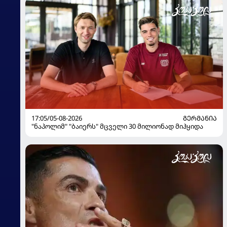
17:05/05-08-2026
ᲒᲔᲠᲛᲐᲜᲘᲐ
"ნაპოლიმ" "ბაიერს" მცველი 30 მილიონად მიჰყიდა