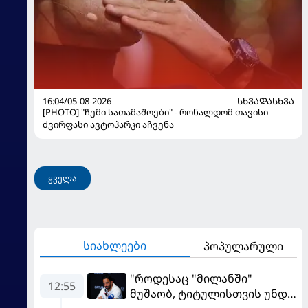
16:04/05-08-2026
ᲡᲮᲕᲐᲓᲐᲡᲮᲕᲐ
[PHOTO] "ჩემი სათამაშოები" - რონალდომ თავისი
ძვირფასი ავტოპარკი აჩვენა
ყველა
სიახლეები
პოპულარული
"როდესაც "მილანში"
12:55
მუშაობ, ტიტულისთვის უნდა