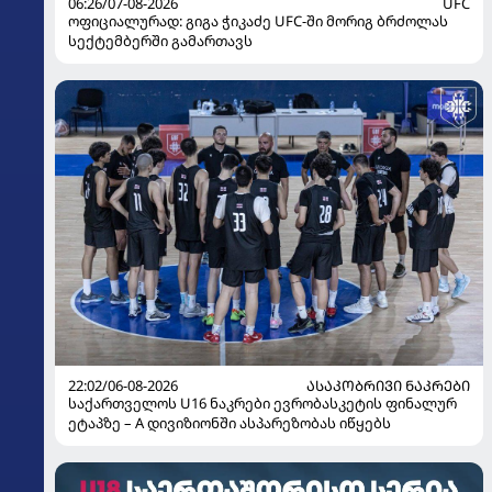
06:26/07-08-2026
UFC
ოფიციალურად: გიგა ჭიკაძე UFC-ში მორიგ ბრძოლას
სექტემბერში გამართავს
22:02/06-08-2026
ᲐᲡᲐᲙᲝᲑᲠᲘᲕᲘ ᲜᲐᲙᲠᲔᲑᲘ
საქართველოს U16 ნაკრები ევრობასკეტის ფინალურ
ეტაპზე – A დივიზიონში ასპარეზობას იწყებს