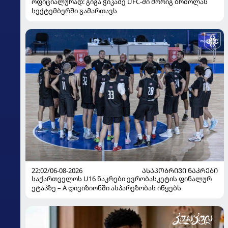
ოფიციალურად: გიგა ჭიკაძე UFC-ში მორიგ ბრძოლას
სექტემბერში გამართავს
22:02/06-08-2026
ᲐᲡᲐᲙᲝᲑᲠᲘᲕᲘ ᲜᲐᲙᲠᲔᲑᲘ
საქართველოს U16 ნაკრები ევრობასკეტის ფინალურ
ეტაპზე – A დივიზიონში ასპარეზობას იწყებს