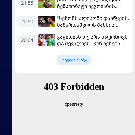
21:55
ჩემპიონატი იეგოიანის
გოლით გაიხსნა - ის მატჩის
"სეზონს ალისონი დაიწყებს,
MVP გახდა
20:50
მამარდაშვილს შანსის
გამოსაყენებლად
გაყიდიან თუ არა საფონოვს
მოთმინება სჭირდება,
20:04
და შევალიეს - ვინ იქნება
რომელსაც 100%-ით
პსჟ-ს ძირითადი მეკარე?
მიიღებს" - განაცხადა
"ლივერპულის" ყოფილმა
ყველას ნახვა
მეკარემ