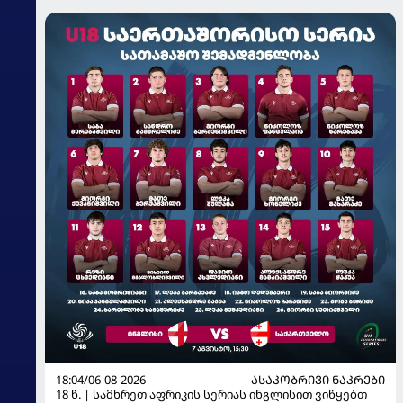
18:04/06-08-2026
ᲐᲡᲐᲙᲝᲑᲠᲘᲕᲘ ᲜᲐᲙᲠᲔᲑᲘ
18 წ. | სამხრეთ აფრიკის სერიას ინგლისით ვიწყებთ