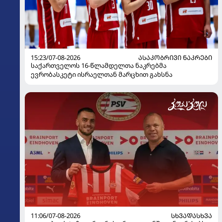
15:23/07-08-2026
ᲐᲡᲐᲙᲝᲑᲠᲘᲕᲘ ᲜᲐᲙᲠᲔᲑᲘ
საქართველოს 16-წლამდელთა ნაკრებმა
ევრობასკეტი ისრაელთან მარცხით გახსნა
11:06/07-08-2026
ᲡᲮᲕᲐᲓᲐᲡᲮᲕᲐ