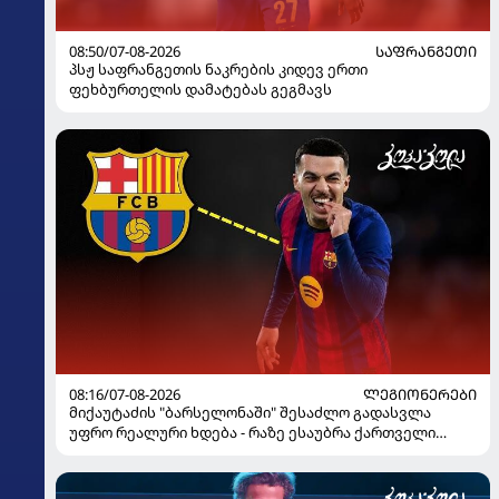
08:50/07-08-2026
ᲡᲐᲤᲠᲐᲜᲒᲔᲗᲘ
პსჟ საფრანგეთის ნაკრების კიდევ ერთი
ფეხბურთელის დამატებას გეგმავს
08:16/07-08-2026
ᲚᲔᲒᲘᲝᲜᲔᲠᲔᲑᲘ
მიქაუტაძის "ბარსელონაში" შესაძლო გადასვლა
უფრო რეალური ხდება - რაზე ესაუბრა ქართველი
კატალონიელთა მთავარ მწვრთნელს