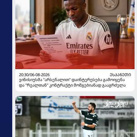
20:30/06-08-2026
ᲔᲡᲞᲐᲜᲔᲗᲘ
ვინისიუსმა "არსენალით" დაინტერესება გამოიყენა
და "რეალთან" კონტრაქტი მომგებიანად გააგრძელა