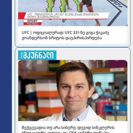
UFC | ოფიციალურად: UFC 331-ზე გიგა ჭიკაძე
ჟოანდერსონ ბრიტოს დაუპირისპირდება
შექცევადია თუ არა სიბერე: დევიდ სინკლერის
ინოვაციური კვლევა და OSK გენური თერაპია