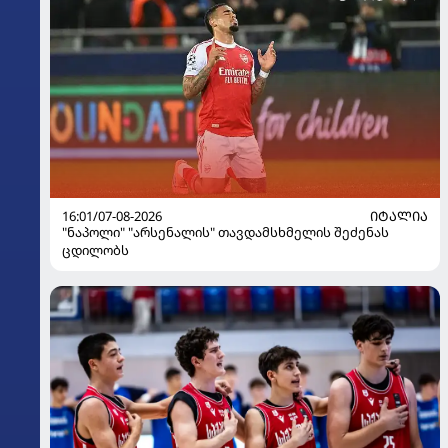
16:01/07-08-2026
ᲘᲢᲐᲚᲘᲐ
"ნაპოლი" "არსენალის" თავდამსხმელის შეძენას
ცდილობს