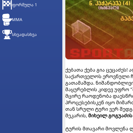
ᲤᲝᲠᲛᲣᲚᲐ 1
MMA
ᲡᲮᲕᲐᲓᲐᲡᲮᲕᲐ
ქებათა ქება გია ცეცაძეს!
საქართველოს ეროვნული ჩ
გათამაშდა. ნიშანდობლივ
მაყურებლის კიდევ უფრო "
მცირე რაოდენობა დაესწრო
პროცესებისკენ იყო მიმარ
თან სრული ტური ვერ შედგ
მეკარის,
მიხეილ გოგუაძის
ტურის მთავარი მოვლენა ლ