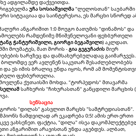
თხე ადგილამდე დაქვეითდა.
მრიგებელმა
უჩა სოსიაშვილმა
"ლელოსთან" საუბარში 
რი სიტუაციაა და საინტერესოა, ეს მარცხი სწორედ ა
.
მალური ანგარიშით 1:0 მოუგო ბათუმის "დინამოს" და
ამოელებს რამდენიმე მნიშვნელოვანი ფეხბურთელი
ტანგ ჭანტურიშვილი, გიორგი ბეგაშვილი
) აკლდათ.
ში მოუმატეს, მათ შორის -
გია გეგუჩაძის
მიერ
ბების ხარჯზეც და დამსახურებულადაც გაიმარჯვეს.
, ბოლომდე ვერ ავლენენ საკუთარ შესაძლებლობებს
 და ეს იმის ბრალიც უნდა იყოს, რომ ამ მომენტისთვ
ებული ფეხბურთელია.
მოვლენა ქუთაისში მოხდა. "ტორპედოს" მთავარმა
ასელიამ
საჩხერის "ჩიხურასთან" განცდილი მარცხის (0
ვა.
სენსაცია
 გორის "დილას" გასვლით მარცხს "სამტრედიასთან".
ემპიონს ნამდვილად არ ეკადრება 0:5! ამის ერთ-ერთი
უკვე ვახსენეთ. ფაქტია, "დილა" ისეა დაკომპლექტებუ
ეთი ანგარიშით არავისთან უნდა აგებდეს. ალბათ,
და მოსთხოვონ საკუთარ თავს.