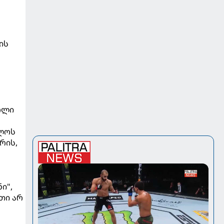
ის
ოლი
ელოს
რის,
ი",
თი არ