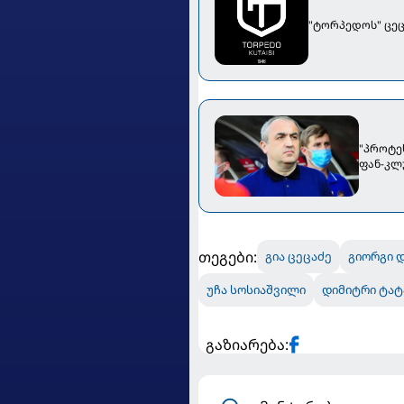
"პროტე
ფან-კლ
თეგები:
გია ცეცაძე
გიორგი 
უჩა სოსიაშვილი
დიმიტრი ტატ
გაზიარება: