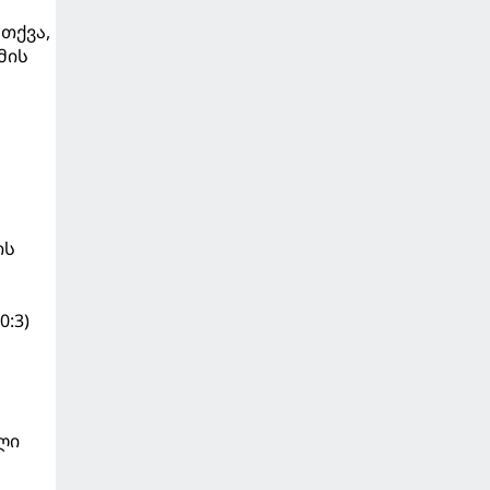
თქვა,
მის
ის
:3)
ლი