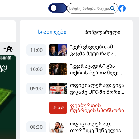
სიახლეები
პოპულარული
"ვერ ვხვდები, ამ
+
-
11:00
კაცმა მეტი რაღა
უნდა ჩაიდინოს?" -
"კვარავაჯოს" გზა
ფიგუ ინფანტინოს
10:00
ოქროს ბურთამდე:
გადადგომას
თანამედროვე
მოითხოვს
ოფიციალურად: გიგა
ქართული ზღაპარი
09:00
ჭიკაძე UFC-ში მორიგ
ბრძოლას
ფეხბურთის
სექტემბერში
12:52
რუბრიკის სპონსორი
გამართავს
ოფიციალურად:
08:30
თორნიკე შენგელია
"დუბაის"