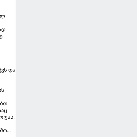
ულ
ად
ე
ქვს და
ის
ობთ.
საც
ყოფას,
ო...