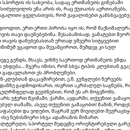
 სპორტის ის სახეობა, სადაც ერთმანეთს გინებაში
 სიძულვილის ენა არის ის, რაც ქუთაისს აერთიანებს,
მაგალითი ყველასთვის, რომ ვაყალიბებთ განსხვავებ
დიოდით, ერთ-ერთი პირობა იყო ის, რომ მაქსიმალურ
ვის თავი დაენებებინა. შესაბამისად, ვამატებთ მეორ
ს თავის დანებებასთან ერთად უშვერი სიტყვებით
ინიმუმ ვცადოთ და შევამციროთ, შემდეგ კი სულ
ეგე გუნდს, მსაჯს, ვინმე საერთოდ ერთმანეთს უნდა
უხდება... მჯერა იმისი, რომ სხვა ტიპის კლუბთან გვა
დ გადავლახოთ ეს პრობლემები.
ნ-კლუბთან დაკავშირებით, ე.წ. ჯუნგლები ნერვებს
ედანზე გადმოდიხართ, ისვრით აკრძალულ საგნებს, რ
 გულრწფელად გეუბნებით, რომ ეს არ მოგვწონს.
არს უჭერთ წვიმაში, ქარში, ავდარში, თქვენით ვამაყ
ბულ თამაშს, ასევე თქვენით ვამაყობთ! მაშინ, როდე
 ვაფასებთ და ვიღებთ, მაგრამ ვერ მივიღებთ შეურაცხ
ისე ნებისმიერი სხვა ადამიანის მიმართ.
ულტურული, სპორტულ შედეგზე ორიენტირებული გარემ
თს პატივს სცემენ და გვერდს უმაგრებენ... ერთად