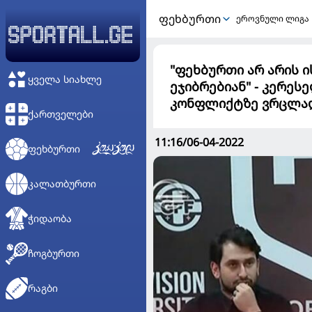
ᲤᲔᲮᲑᲣᲠᲗᲘ
ეროვნული ლიგა
"ფეხბურთი არ არის ი
ᲧᲕᲔᲚᲐ ᲡᲘᲐᲮᲚᲔ
ეჯიბრებიან" - კერეს
კონფლიქტზე ვრცლად
ᲥᲐᲠᲗᲕᲔᲚᲔᲑᲘ
11:16/06-04-2022
ᲤᲔᲮᲑᲣᲠᲗᲘ
ᲙᲐᲚᲐᲗᲑᲣᲠᲗᲘ
ᲭᲘᲓᲐᲝᲑᲐ
ᲩᲝᲒᲑᲣᲠᲗᲘ
ᲠᲐᲒᲑᲘ