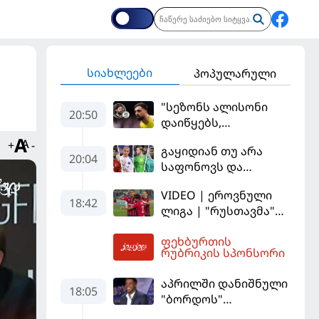
სიახლეები
პოპულარული
"სეზონს ალისონი
20:50
დაიწყებს,
მამარდაშვილს
+
-
გაყიდიან თუ არა
შანსის
20:04
საფონოვს და
გამოსაყენებლად
შევალიეს - ვინ
მოთმინება
VIDEO | ეროვნული
იქნება პსჟ-ს
სჭირდება,
18:42
ლიგა | "რუსთავმა"
ძირითადი მეკარე?
რომელსაც 100%-ით
უკეთ ითამაშა და
მიიღებს" - განაცხადა
ფეხბურთის
დამსახურებულად
21:27
"ლივერპულის"
რუბრიკის სპონსორი
მოიგო, "ტორპედომ"
ყოფილმა მეკარემ
გვიან გაიღვიძა...
აპრილში დანიშნული
18:05
"ბორდოს"
მწვრთნელი