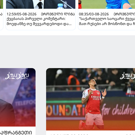
Ა
12:59/05-08-2026
ᲔᲠᲝᲕᲜᲣᲚᲘ ᲚᲘᲒᲐ
08:35/03-08-2026
ᲔᲠᲝᲕᲜᲣᲚᲘ
ქეცბაიას პირველი კომენტარი:
"საქართველო საოცარი ქვეყა
მოედანზე თუ შევვარდებოდი და
მათ რუსები არ მოსწონთ და ჩ
თამაშს ჩავშლიდი, თორემ...
მსგავსი მენტალიტეტი აქვთ" 
ინტერვიუ "გაგრას" უკრაინე
ფორვარდთან
ᲡᲐᲤᲠᲐᲜᲒᲔᲗᲘ