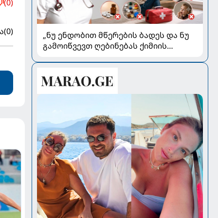
(0)
ა
(0)
„ნუ ენდობით მწერების ბადეს და ნუ
გამოიწვევთ ღებინებას ქიმიის
გადაყლაპვისას“ - როგორ ვიხსნათ
ბავშვი კრიტიკულ სიტუაციაში,
პედიატრ სალომე ახვლედიანის
რჩევები