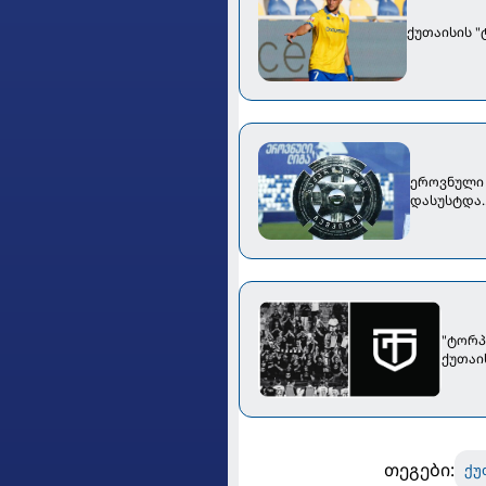
ქუთაისის 
ეროვნული 
დასუსტდა..
"ტორპ
ქუთაი
თეგები:
ქუ