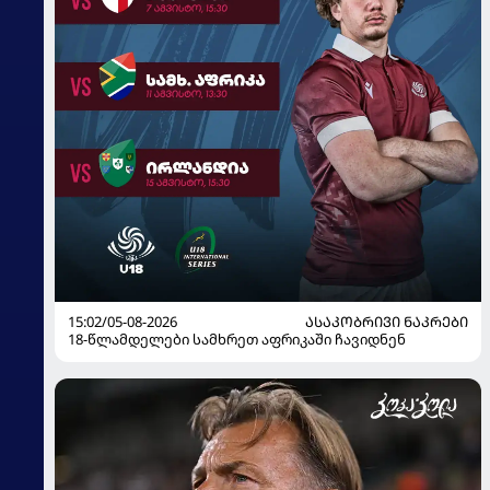
15:02/05-08-2026
ᲐᲡᲐᲙᲝᲑᲠᲘᲕᲘ ᲜᲐᲙᲠᲔᲑᲘ
18-წლამდელები სამხრეთ აფრიკაში ჩავიდნენ