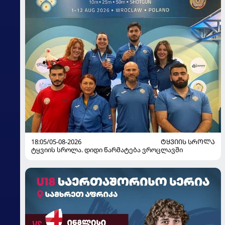
18:05/05-08-2026
ᲢᲧᲕᲘᲘᲡ ᲡᲠᲝᲚᲐ
ტყვიის სროლა. დიდი წარმატება ვროცლავში