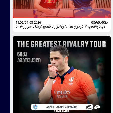
19:05/04-08-2026
ᲒᲔᲠᲛᲐᲜᲘᲐ
ნორვეგიის ნაკრების მეკარე "ლაიფციგში" დაბრუნდა