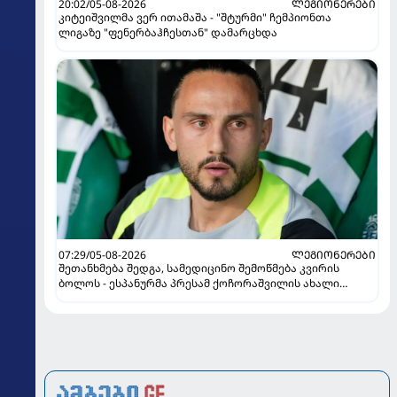
20:02/05-08-2026
ᲚᲔᲒᲘᲝᲜᲔᲠᲔᲑᲘ
კიტეიშვილმა ვერ ითამაშა - "შტურმი" ჩემპიონთა
ლიგაზე "ფენერბაჰჩესთან" დამარცხდა
07:29/05-08-2026
ᲚᲔᲒᲘᲝᲜᲔᲠᲔᲑᲘ
შეთანხმება შედგა, სამედიცინო შემოწმება კვირის
ბოლოს - ესპანურმა პრესამ ქოჩორაშვილის ახალი
გუნდი დაასახელა