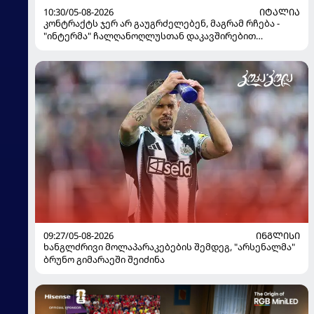
10:30/05-08-2026
ᲘᲢᲐᲚᲘᲐ
კონტრაქტს ჯერ არ გაუგრძელებენ, მაგრამ რჩება -
"ინტერმა" ჩალღანოღლუსთან დაკავშირებით
გადაწყვეტილება მიიღო
09:27/05-08-2026
ᲘᲜᲒᲚᲘᲡᲘ
ხანგლძრივი მოლაპარაკებების შემდეგ, "არსენალმა"
ბრუნო გიმარაეში შეიძინა