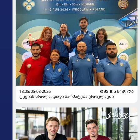
18:05/05-08-2026
ᲢᲧᲕᲘᲘᲡ ᲡᲠᲝᲚᲐ
ტყვიის სროლა. დიდი წარმატება ვროცლავში