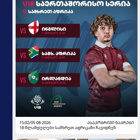
15:02/05-08-2026
ᲐᲡᲐᲙᲝᲑᲠᲘᲕᲘ ᲜᲐᲙᲠᲔᲑᲘ
18-წლამდელები სამხრეთ აფრიკაში ჩავიდნენ