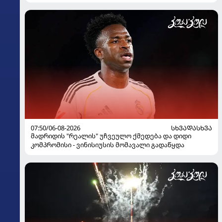
07:50/06-08-2026
ᲡᲮᲕᲐᲓᲐᲡᲮᲕᲐ
მადრიდის "რეალის" უჩვეულო ქმედება და დიდი
კომპრომისი - ვინისიუსის მომავალი გადაწყდა