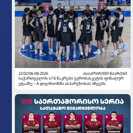
22:02/06-08-2026
ᲐᲡᲐᲙᲝᲑᲠᲘᲕᲘ ᲜᲐᲙᲠᲔᲑᲘ
საქართველოს U16 ნაკრები ევრობასკეტის ფინალურ
ეტაპზე – A დივიზიონში ასპარეზობას იწყებს