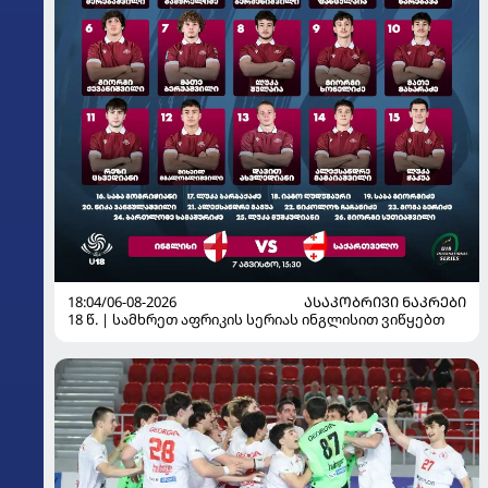
18:04/06-08-2026
ᲐᲡᲐᲙᲝᲑᲠᲘᲕᲘ ᲜᲐᲙᲠᲔᲑᲘ
18 წ. | სამხრეთ აფრიკის სერიას ინგლისით ვიწყებთ