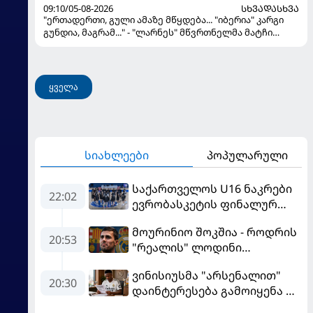
09:10/05-08-2026
ᲡᲮᲕᲐᲓᲐᲡᲮᲕᲐ
"ერთადერთი, გული ამაზე მწყდება... "იბერია" კარგი
გუნდია, მაგრამ..." - "ლარნეს" მწვრთნელმა მატჩი
შეაფასა და თბილისში თავდაჯერებული გუნდი
მოჰყავს
ყველა
სიახლეები
პოპულარული
საქართველოს U16 ნაკრები
22:02
ევრობასკეტის ფინალურ
ეტაპზე – A დივიზიონში
მოურინიო შოკშია - როდრის
ასპარეზობას იწყებს
20:53
"რეალის" ლოდინი
მობეზრდა და
ვინისიუსმა "არსენალით"
"ბარსელონაში" გადადის
20:30
დაინტერესება გამოიყენა და
"რეალთან" კონტრაქტი