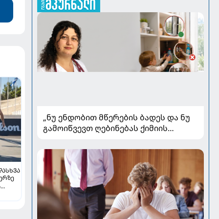
„ნუ ენდობით მწერების ბადეს და ნუ
გამოიწვევთ ღებინებას ქიმიის
გადაყლაპვისას“ - როგორ ვიხსნათ
ბავშვი კრიტიკულ სიტუაციაში,
პედიატრ სალომე ახვლედიანის
რჩევები
ᲓᲐᲡᲮᲕᲐ
ჯერზე
ს