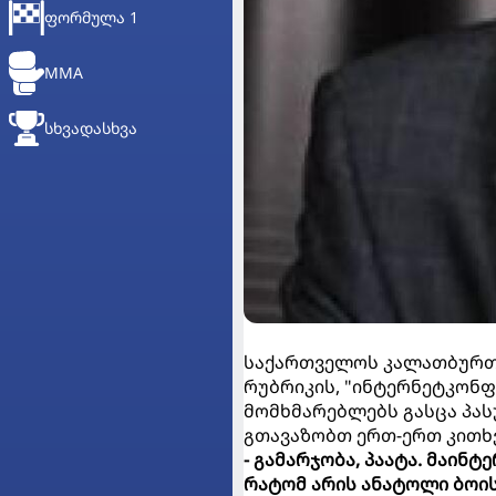
ᲤᲝᲠᲛᲣᲚᲐ 1
MMA
ᲡᲮᲕᲐᲓᲐᲡᲮᲕᲐ
საქართველოს კალათბურთი
რუბრიკის, "ინტერნეტკონფე
მომხმარებლებს გასცა პას
გთავაზობთ ერთ-ერთ კითხვ
- გამარჯობა, პაატა. მაინ
რატომ არის ანატოლი ბოის