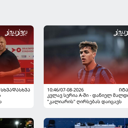
ᲡᲮᲕᲐᲓᲐᲡᲮᲕᲐ
10:46/07-08-2026
ᲘᲢ
ს
კვლავ სერია A-ში - დანიელ მალდ
ს
"კალიარის" ღირსებას დაიცავს