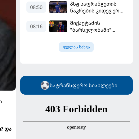
პსჟ საფრანგეთის
ჩააბარეს
08:50
ნაკრების კიდევ ერთი
ფეხბურთელის
მიქაუტაძის
დამატებას გეგმავს
08:16
"ბარსელონაში"
შესაძლო გადასვლა
უფრო რეალური
ყველას ნახვა
ხდება - რაზე ესაუბრა
ქართველი
კატალონიელთა
მთავარ მწვრთნელს
სატრანსფერო სიახლეები
ი
? და