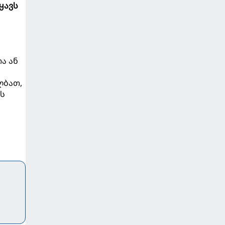
ყავს
ა ან
ლბათ,
ის