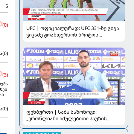
5
(0)
UFC | ოფიციალურად: UFC 331-ზე გიგა
ჭიკაძე ჟოანდერსონ ბრიტოს
დაუპირისპირდება
ა
(0)
(3)
ოვმა
უნეს
ან
ა
(0)
ფეხბურთი | საბა საზონოვი:
„ერთწლიანი იძულებითი პაუზის
შემდეგ ჩემთვის ყველა მატჩი
მნიშვნელოვანია“