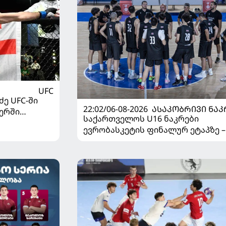
UFC
ე UFC-ში
22:02/06-08-2026
ᲐᲡᲐᲙᲝᲑᲠᲘᲕᲘ ᲜᲐᲙ
ერში
საქართველოს U16 ნაკრები
ევრობასკეტის ფინალურ ეტაპზე –
დივიზიონში ასპარეზობას იწყებს