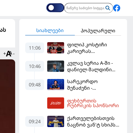
ას
სიახლეები
პოპულარული
ფილიპ კოსტიჩი
11:06
კარიერას
+
-
ერედივიონში
კვლავ სერია A-ში -
განაგრძობს
10:46
დანიელ მალდინი
"კალიარის"
სარეკორდო
ღირსებას დაიცავს
09:48
შენაძენი -
ტრაფორდი პრემიერ
ფეხბურთის
ლიგის მორიგ გუნდში
11:54
რუბრიკის სპონსორი
გადავიდა
ქართველებისთვის
09:24
ნაცნობ ვან'ტ სხიპს
ყაზახეთის ნაკრები