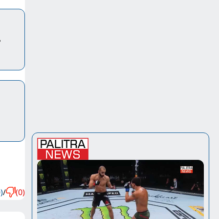
ა
)
/
(0)