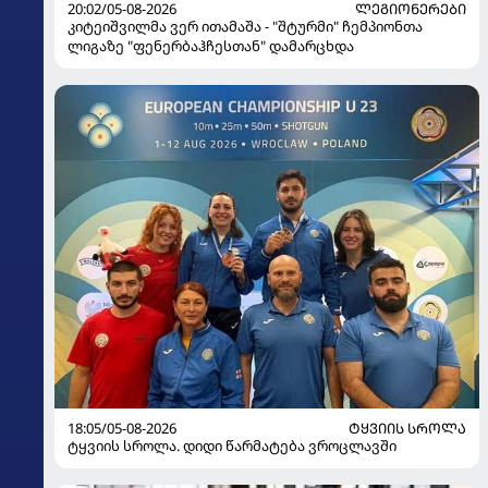
20:02/05-08-2026
ᲚᲔᲒᲘᲝᲜᲔᲠᲔᲑᲘ
კიტეიშვილმა ვერ ითამაშა - "შტურმი" ჩემპიონთა
ლიგაზე "ფენერბაჰჩესთან" დამარცხდა
18:05/05-08-2026
ᲢᲧᲕᲘᲘᲡ ᲡᲠᲝᲚᲐ
ტყვიის სროლა. დიდი წარმატება ვროცლავში