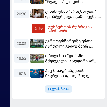
"რეალის" ლოდინი
მობეზრდა და
ვინისიუსმა "არსენალით"
"ბარსელონაში" გადადის
20:30
დაინტერესება გამოიყენა და
"რეალთან" კონტრაქტი
ფეხბურთის რუბრიკის
მომგებიანად გააგრძელა
00:56
სპონსორი
ევროტურნირებზე ერთი
20:05
ქართული გოლი მაინც
გავიდა
თბილისის "დინამოს"
18:53
მძლეველი "ჟალგირისი"
სახლში "ჰაიდუკთან"
პსჟ-მ საფრანგეთის
განადგურდა
18:18
ნაკრების ფეხბურთელი
დაიმატა
ყველას ნახვა