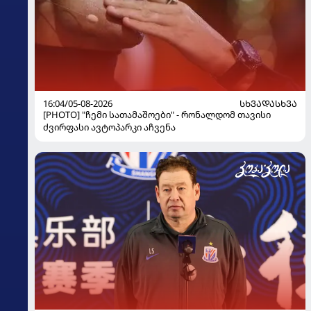
16:04/05-08-2026
ᲡᲮᲕᲐᲓᲐᲡᲮᲕᲐ
[PHOTO] "ჩემი სათამაშოები" - რონალდომ თავისი
ძვირფასი ავტოპარკი აჩვენა