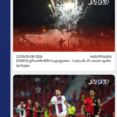
22:05/05-08-2026
ᲡᲮᲕᲐᲓᲐᲡᲮᲕᲐ
[VIDEO] ტრაპიზონში საგიჟეთია - სალაჰს 25 ათასი ფანი
დახვდა