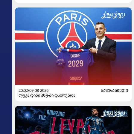
20:02/09-08-2026
ᲡᲐᲤᲠᲐᲜᲒᲔᲗᲘ
ლუკა დინი პსჟ-ში დაბრუნდა