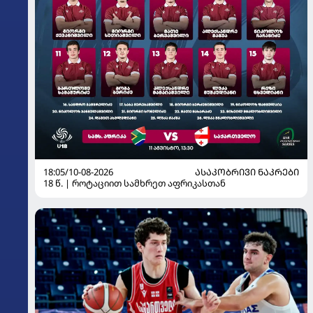
18:05/10-08-2026
ᲐᲡᲐᲙᲝᲑᲠᲘᲕᲘ ᲜᲐᲙᲠᲔᲑᲘ
18 წ. | როტაციით სამხრეთ აფრიკასთან