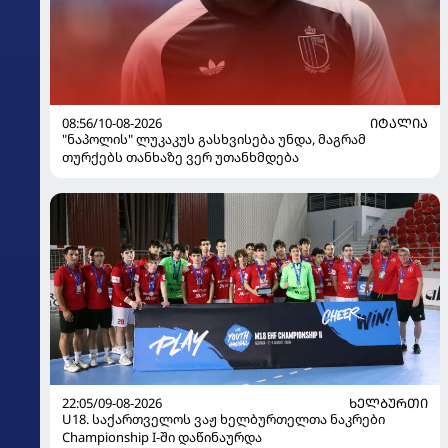
08:56/10-08-2026
ᲘᲢᲐᲚᲘᲐ
"ნაპოლის" ლუკაკუს გასხვისება უნდა, მაგრამ
თურქებს თანხაზე ვერ უთანხმდება
22:05/09-08-2026
ᲮᲔᲚᲑᲣᲠᲗᲘ
U18. საქართველოს ვაჟ ხელბურთელთა ნაკრები
Championship I-ში დაწინაურდა