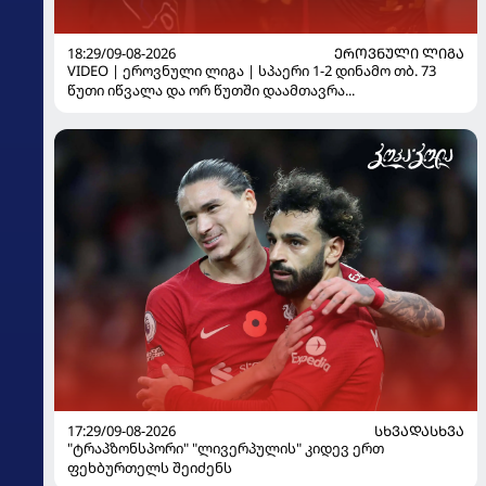
18:29/09-08-2026
ᲔᲠᲝᲕᲜᲣᲚᲘ ᲚᲘᲒᲐ
VIDEO | ეროვნული ლიგა | სპაერი 1-2 დინამო თბ. 73
წუთი იწვალა და ორ წუთში დაამთავრა...
17:29/09-08-2026
ᲡᲮᲕᲐᲓᲐᲡᲮᲕᲐ
"ტრაპზონსპორი" "ლივერპულის" კიდევ ერთ
ფეხბურთელს შეიძენს