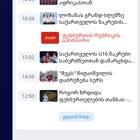
აფრიკასთან
დაკავშირებით?
ლოზანას გრანდ-სლემზე
16:04
საქართველოს ნაკრების
შემადგენლობა ცნობილია
ფეხბურთის რუბრიკის
19:18
სპონსორი
საქართველოს U16 ნაკრები
15:02
საბერძნეთთან დამარცხდა
და მეოთხედფინალში
"მეცს" წიტაიშვილის
საფრანგეთს შეხვდება
14:05
დაბრუნება სურს
როგორ ზრდიდა
12:50
ფეხბურთელების თანხას -
ნეიმარის ყოფილმა აგენტმა
სქემა გაამხილა
ყველას ნახვა