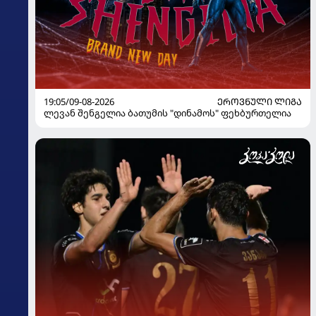
19:05/09-08-2026
ᲔᲠᲝᲕᲜᲣᲚᲘ ᲚᲘᲒᲐ
ლევან შენგელია ბათუმის "დინამოს" ფეხბურთელია