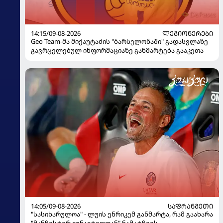
14:15/09-08-2026
ᲚᲔᲒᲘᲝᲜᲔᲠᲔᲑᲘ
Geo Team-მა მიქაუტაძის "ბარსელონაში" გადასვლაზე
გავრცელებულ ინფორმაციაზე განმარტება გააკეთა
14:05/09-08-2026
ᲡᲐᲤᲠᲐᲜᲒᲔᲗᲘ
"სასიხარულოა" - ლუის ენრიკემ განმარტა, რამ გაახარა
"მანჩესტერ იუნაიტედთან" ნამატჩევს