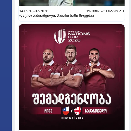
14:09/18-07-2026
ᲔᲠᲝᲕᲜᲣᲚᲘ ᲜᲐᲙᲠᲔᲑᲘ
დავით ნინიაშვილი: მიზანი სამი მოგებაა