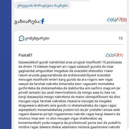
ურუგვაის მორაგბეთა ნაკრები
(6)
/
(0)
გაზიარება:
კომენტარები
15
Paata87
(2)
/
(1)
Gasawylebuli gundi namdvilad araa urugvai msoflioshi 15 poziciazea
da shven 13 meteze magram arc ragac saswauli gundia da visac
gagixardat amgundtan mogebao da ovaciebit shexvdito rower
ratom arunda gagvxareboda da arshevxvedriliyavit ovaciebit
movuget msoflioshi ertert karg gunds da ara rogorc wer vigac
sawyal da farshak nakrebs kimartalia bevr ragacashi momateba
gvchirdeba da shetamasheba da stabiluriba aris sachiro magram jer
pirveli tamashi iyo axali mwvrtnelistvis da moigo asea tu isea rac
kargi dasawyisia moigo nakrebma da mainc ukmayofiloxart da zlivs
mouges vigac farshak nakrebso mtavaria moviget da mogeba
shagvewera aktivahi axla gunds ro shetamasheba da ragac ragac
aspeqtebshi mosamatebeliaq yvelam icis da jer yvelaferi winaa aseti
ragacis daweras piriqit rogaamxneo nakrebi ragac kargi dawero da
miuloco imas wer ro zlivs mougen vigac shalikoebso aq
komentarebshi yvela magaria da profesionali gonia tavi da yvelafris
mcidne ragac dawere shekai adamiano miuloce gaamxneve nakrebi