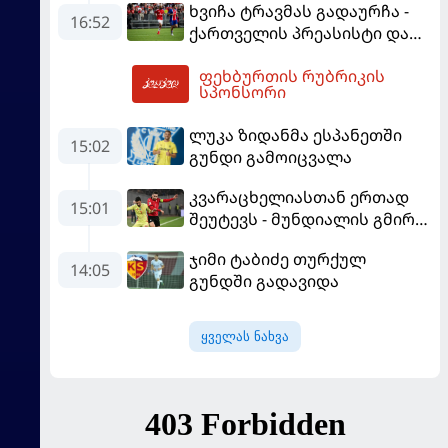
ხვიჩა ტრავმას გადაურჩა -
16:52
ქართველის პრეასისტი და
პსჟ-ს ფრე "მანჩესტერ
ფეხბურთის რუბრიკის
იუნაიტედთან"
20:40
სპონსორი
ლუკა ზიდანმა ესპანეთში
15:02
გუნდი გამოიცვალა
კვარაცხელიასთან ერთად
15:01
შეუტევს - მუნდიალის გმირი
მალე პსჟ-ს ფეხბურთელი
ჯიმი ტაბიძე თურქულ
გახდება
14:05
გუნდში გადავიდა
ყველას ნახვა