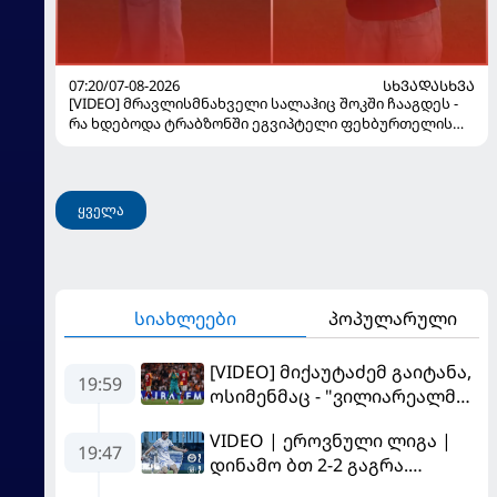
07:20/07-08-2026
ᲡᲮᲕᲐᲓᲐᲡᲮᲕᲐ
[VIDEO] მრავლისმნახველი სალაჰიც შოკში ჩააგდეს -
რა ხდებოდა ტრაბზონში ეგვიპტელი ფეხბურთელის
წარდგენისას
ყველა
სიახლეები
პოპულარული
[VIDEO] მიქაუტაძემ გაიტანა,
19:59
ოსიმენმაც - "ვილიარეალმა"
სტამბოლში
VIDEO | ეროვნული ლიგა |
"გალათასარაის" მოუგო
19:47
დინამო ბთ 2-2 გაგრა.
გამოსყიდული "დანაშაული"