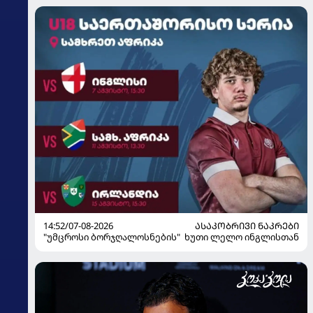
14:52/07-08-2026
ᲐᲡᲐᲙᲝᲑᲠᲘᲕᲘ ᲜᲐᲙᲠᲔᲑᲘ
"უმცროსი ბორჯღალოსნების" ხუთი ლელო ინგლისთან