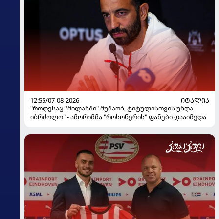
12:55/07-08-2026
ᲘᲢᲐᲚᲘᲐ
"როდესაც "მილანში" მუშაობ, ტიტულისთვის უნდა
იბრძოლო" - ამორიმმა "როსონერის" ფანები დააიმედა