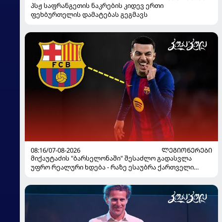
პსჟ საფრანგეთის ნაკრების კიდევ ერთი
ფეხბურთელის დამატებას გეგმავს
08:16/07-08-2026
ᲚᲔᲒᲘᲝᲜᲔᲠᲔᲑᲘ
მიქაუტაძის "ბარსელონაში" შესაძლო გადასვლა
უფრო რეალური ხდება - რაზე ესაუბრა ქართველი
კატალონიელთა მთავარ მწვრთნელს