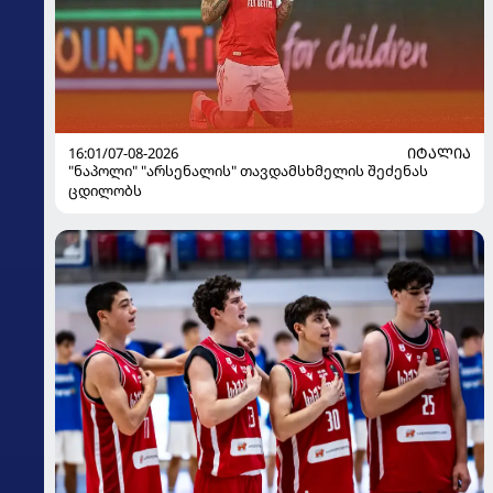
16:01/07-08-2026
ᲘᲢᲐᲚᲘᲐ
"ნაპოლი" "არსენალის" თავდამსხმელის შეძენას
ცდილობს