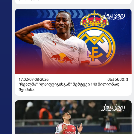
17:02/07-08-2026
ᲔᲡᲞᲐᲜᲔᲗᲘ
"რეალმა" "ლაიფციგისგან" შემტევი 140 მილიონად
შეიძინა