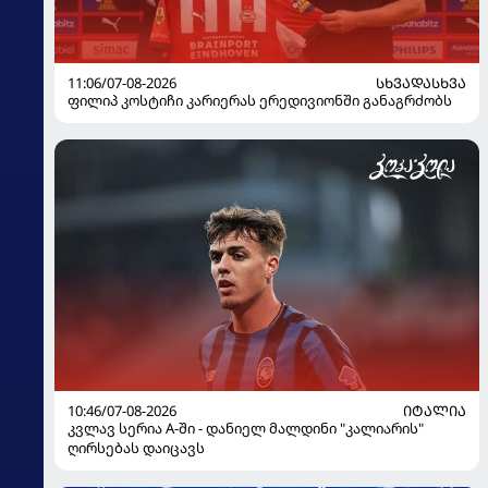
11:06/07-08-2026
ᲡᲮᲕᲐᲓᲐᲡᲮᲕᲐ
ფილიპ კოსტიჩი კარიერას ერედივიონში განაგრძობს
10:46/07-08-2026
ᲘᲢᲐᲚᲘᲐ
კვლავ სერია A-ში - დანიელ მალდინი "კალიარის"
ღირსებას დაიცავს