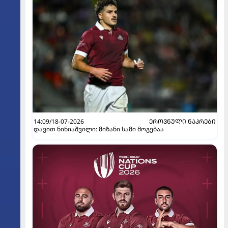
14:09/18-07-2026
ᲔᲠᲝᲕᲜᲣᲚᲘ ᲜᲐᲙᲠᲔᲑᲘ
დავით ნინიაშვილი: მიზანი სამი მოგებაა