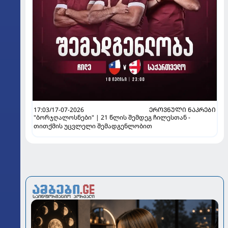
17:03/17-07-2026
ᲔᲠᲝᲕᲜᲣᲚᲘ ᲜᲐᲙᲠᲔᲑᲘ
"ბორჯღალოსნები" | 21 წლის შემდეგ ჩილესთან -
თითქმის უცვლელი შემადგენლობით