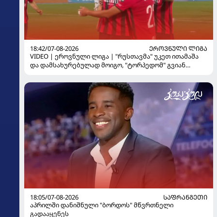
18:42/07-08-2026
ᲔᲠᲝᲕᲜᲣᲚᲘ ᲚᲘᲒᲐ
VIDEO | ეროვნული ლიგა | "რუსთავმა" უკეთ ითამაშა
და დამსახურებულად მოიგო, "ტორპედომ" გვიან
გაიღვიძა...
18:05/07-08-2026
ᲡᲐᲤᲠᲐᲜᲒᲔᲗᲘ
აპრილში დანიშნული "ბორდოს" მწვრთნელი
გადააყენეს