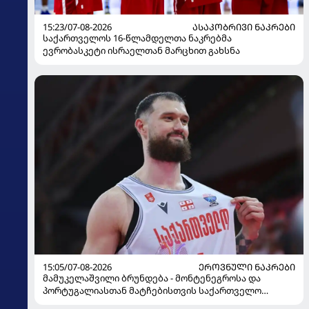
15:23/07-08-2026
ᲐᲡᲐᲙᲝᲑᲠᲘᲕᲘ ᲜᲐᲙᲠᲔᲑᲘ
საქართველოს 16-წლამდელთა ნაკრებმა
ევრობასკეტი ისრაელთან მარცხით გახსნა
15:05/07-08-2026
ᲔᲠᲝᲕᲜᲣᲚᲘ ᲜᲐᲙᲠᲔᲑᲘ
მამუკელაშვილი ბრუნდება - მონტენეგროსა და
პორტუგალიასთან მატჩებისთვის საქართველო
მზადებას 15 კალათბურთელით იწყებს