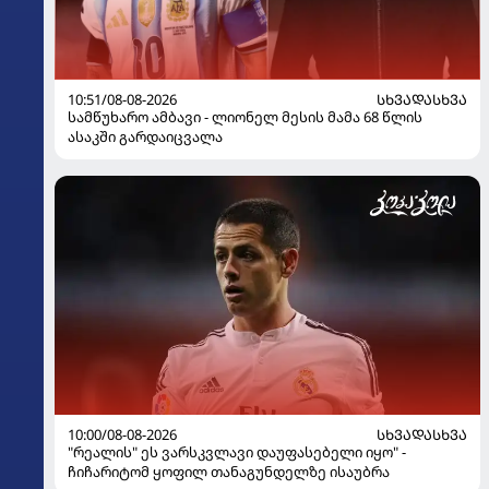
10:51/08-08-2026
ᲡᲮᲕᲐᲓᲐᲡᲮᲕᲐ
სამწუხარო ამბავი - ლიონელ მესის მამა 68 წლის
ასაკში გარდაიცვალა
10:00/08-08-2026
ᲡᲮᲕᲐᲓᲐᲡᲮᲕᲐ
"რეალის" ეს ვარსკვლავი დაუფასებელი იყო" -
ჩიჩარიტომ ყოფილ თანაგუნდელზე ისაუბრა