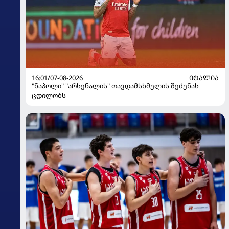
16:01/07-08-2026
ᲘᲢᲐᲚᲘᲐ
"ნაპოლი" "არსენალის" თავდამსხმელის შეძენას
ცდილობს