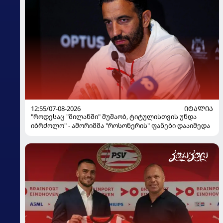
12:55/07-08-2026
ᲘᲢᲐᲚᲘᲐ
"როდესაც "მილანში" მუშაობ, ტიტულისთვის უნდა
იბრძოლო" - ამორიმმა "როსონერის" ფანები დააიმედა