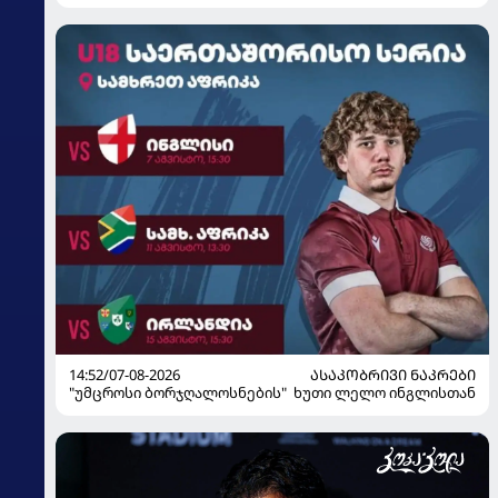
მზადებას 15 კალათბურთელით იწყებს
14:52/07-08-2026
ᲐᲡᲐᲙᲝᲑᲠᲘᲕᲘ ᲜᲐᲙᲠᲔᲑᲘ
"უმცროსი ბორჯღალოსნების" ხუთი ლელო ინგლისთან