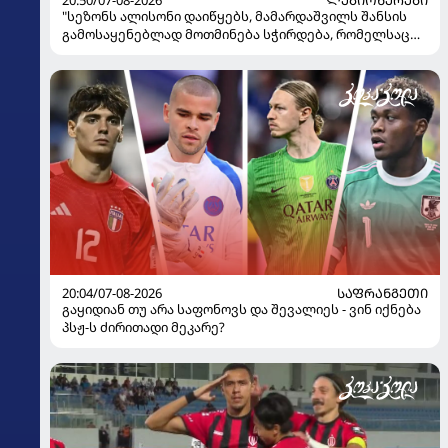
"სეზონს ალისონი დაიწყებს, მამარდაშვილს შანსის
გამოსაყენებლად მოთმინება სჭირდება, რომელსაც
100%-ით მიიღებს" - განაცხადა "ლივერპულის"
ყოფილმა მეკარემ
20:04/07-08-2026
ᲡᲐᲤᲠᲐᲜᲒᲔᲗᲘ
გაყიდიან თუ არა საფონოვს და შევალიეს - ვინ იქნება
პსჟ-ს ძირითადი მეკარე?