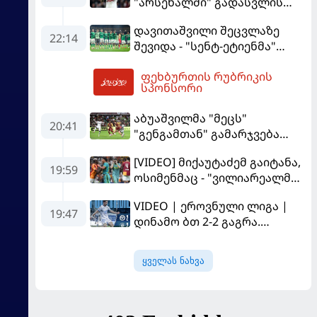
"არსენალში" გადასვლის
გააკრიტიკა
სურვილი გამოთქვა
დავითაშვილი შეცვლაზე
22:14
შევიდა - "სენტ-ეტიენმა"
"სოშოს" მოუგო
ფეხბურთის რუბრიკის
07:32
სპონსორი
აბუაშვილმა "მეცს"
20:41
"გენგამთან" გამარჯვება
მოუპოვა
[VIDEO] მიქაუტაძემ გაიტანა,
19:59
ოსიმენმაც - "ვილიარეალმა"
სტამბოლში
VIDEO | ეროვნული ლიგა |
"გალათასარაის" მოუგო
19:47
დინამო ბთ 2-2 გაგრა.
გამოსყიდული "დანაშაული"
ყველას ნახვა