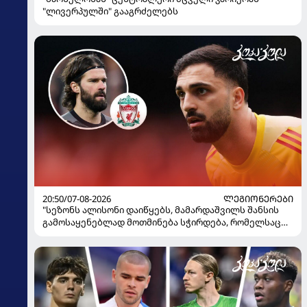
"ლივერპულში" გააგრძელებს
20:50/07-08-2026
ᲚᲔᲒᲘᲝᲜᲔᲠᲔᲑᲘ
"სეზონს ალისონი დაიწყებს, მამარდაშვილს შანსის
გამოსაყენებლად მოთმინება სჭირდება, რომელსაც
100%-ით მიიღებს" - განაცხადა "ლივერპულის"
ყოფილმა მეკარემ