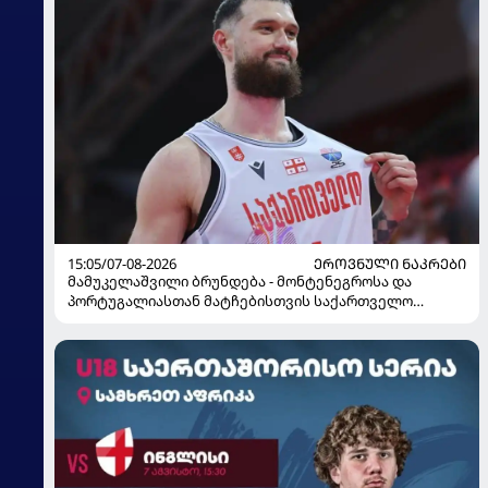
15:05/07-08-2026
ᲔᲠᲝᲕᲜᲣᲚᲘ ᲜᲐᲙᲠᲔᲑᲘ
მამუკელაშვილი ბრუნდება - მონტენეგროსა და
პორტუგალიასთან მატჩებისთვის საქართველო
მზადებას 15 კალათბურთელით იწყებს