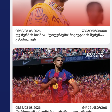
06:50/08-08-2026
ᲚᲔᲒᲘᲝᲜᲔᲠᲔᲑᲘ
დე ძერბის სიაშია - "ტოტენჰემი" მიქაუტაძის შეძენას
განიხილავს
05:55/08-08-2026
ᲢᲠᲐᲜᲡᲤᲔᲠᲔᲑᲘ
"ბარსელონას" ცენტრალური მცველი კარიერას