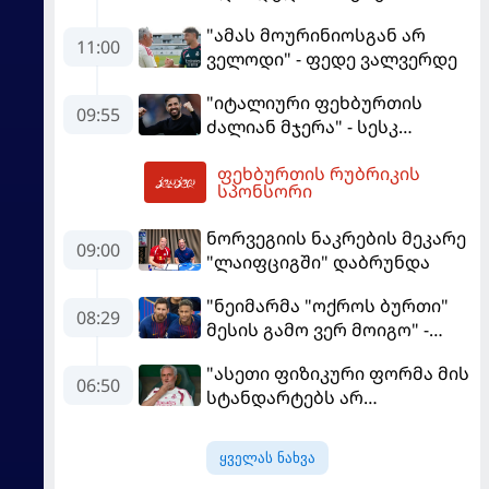
ევრობასკეტზე ესპანეთთან
"ამას მოურინიოსგან არ
დამარცხდა
11:00
ველოდი" - ფედე ვალვერდე
"იტალიური ფეხბურთის
09:55
ძალიან მჯერა" - სესკ
ფაბრეგასი
ფეხბურთის რუბრიკის
13:38
სპონსორი
ნორვეგიის ნაკრების მეკარე
09:00
"ლაიფციგში" დაბრუნდა
"ნეიმარმა "ოქროს ბურთი"
08:29
მესის გამო ვერ მოიგო" -
ბრაზილიელის ყოფილი
"ასეთი ფიზიკური ფორმა მის
აგენტი
06:50
სტანდარტებს არ
შეეფერება" - მოურინიომ
"რეალის" ახალწვეული
ყველას ნახვა
გააკრიტიკა