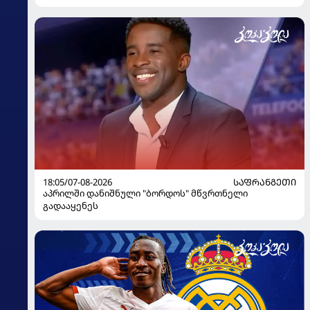
გაიღვიძა...
18:05/07-08-2026
ᲡᲐᲤᲠᲐᲜᲒᲔᲗᲘ
აპრილში დანიშნული "ბორდოს" მწვრთნელი
გადააყენეს