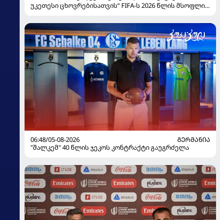
უკეთესი ცხოვრებისათვის“ FIFA-ს 2026 წლის მსოფლიო
ჩემპიონატზე
06:48/05-08-2026
ᲒᲔᲠᲛᲐᲜᲘᲐ
"შალკემ" 40 წლის ჯეკოს კონტრაქტი გაუგრძელა