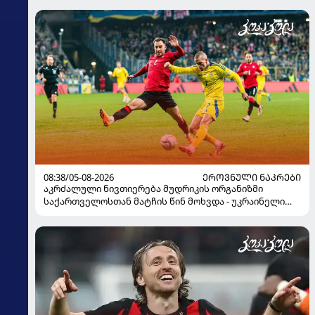
08:38/05-08-2026
ᲔᲠᲝᲕᲜᲣᲚᲘ ᲜᲐᲙᲠᲔᲑᲘ
აკრძალული ნივთიერება მუდრიკის ორგანიზმი
საქართველოსთან მატჩის წინ მოხვდა - უკრაინელი
ჟურნალისტი ფეხბურთელის დისკვალიფიკაციაზე
ინფორმაციას ავრცელებს