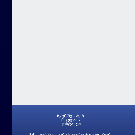
ჩვენ შესახებ
რეკლამა
კონტაქტი
მასალების გადაბეჭდვა/რეპროდუცირება