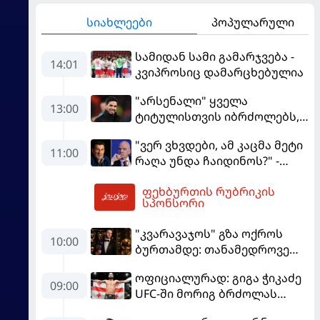
სიახლეები
პოპულარული
სამიდან სამი გამარჯვება -
14:01
კვიპროსიც დამარცხებულია
"არსენალი" ყველა
13:00
ტიტულისთვის იბრძოლებს,
ჩვენ დინასტიის შექმნა
"ვერ ვხვდები, ამ კაცმა მეტი
გვსურს" - მიკელ არტეტა
11:00
რაღა უნდა ჩაიდინოს?" -
ფიგუ ინფანტინოს
ფეხბურთის რუბრიკის
გადადგომას მოითხოვს
14:54
სპონსორი
"კვარავაჯოს" გზა ოქროს
10:00
ბურთამდე: თანამედროვე
ქართული ზღაპარი
ოფიციალურად: გიგა ჭიკაძე
09:00
UFC-ში მორიგ ბრძოლას
სექტემბერში გამართავს