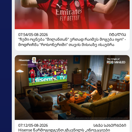
07:54/05-08-2026
ᲘᲢᲐᲚᲘᲐ
"ჩემი ოცნება "მილანთან" ერთად რაიმეს მოგება იყო" -
მოდრიჩმა "როსონერიში" თავის მისიაზე ისაუბრა
07:12/05-08-2026
ᲡᲮᲕᲐ ᲡᲐᲮᲔᲝᲑᲔᲑᲘ
Hisense წარმოგიდგენთ გზავნილს „ინოვაციები