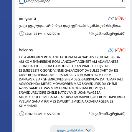
კომენტარები
15
emigranti
(1)
/
(0)
ესღა გვაკლდა...არ მინდა დავიჯერო...ბოსკამპი გამახსენდა.
გამოხმაურება
(0)
12:21:24 PM 11/27/2018
helados
(1)
/
(0)
EXLA AMBOBEN ROM ANU FEDERACIA ACXADEBS TYUILIAO EG DA
AM KOMENTAREBSHI ROM LANZGAVT,AGINEBT AM ADAMIANEBS
,CORI DA TYUILI ROM GAMODGES UKAN WAIGEBT TQVENS
ESEMESEBS?? OGOND VINME GALANZGOT DA SULZE XART DA EG
UKVE BOROTEBAA...ME PIRADAD ARVICHQAREB ROM CHEMI
DANAWERIS AR SHEMRCXVES SHEMDEG..GAIRKVEVA DA TUMARTALI
AGMOCHNDA MEREC MOVASWREB MAG SAYVEDURIS DA CHEMI
AZRIS GAMOXATVAS.MIRCHEVNIA MOGVIANEBIT VTQVA
SAYVEDURI,VIDRE CHEMI NATQVAMIS UKAN WAGEBA
MOMIXDES(CHEMI GADA... ALOKVA MOMIWIOS)ASEROM DAPIQRDIT
YVELAM SANAM RAIMES DAWERT...IMEDIA ARDAIKARGEBA ES
KOMENTARI
გამოხმაურება
(0)
10:02:35 AM 11/27/2018
ყველა კომენტარი