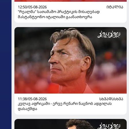
12:50/05-08-2026
ᲘᲢᲐᲚᲘᲐ
"რეალმა" სათამაშო პრაქტიკის მისაღებად
მასტანტუონო იტალიაში გაანათხოვრა
11:38/05-08-2026
ᲡᲮᲕᲐᲓᲐᲡᲮᲕᲐ
კვლავ აფრიკაში - ერვე რენარი ნაცნობ ადგილას
დასაქმდა