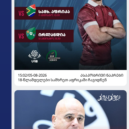
15:02/05-08-2026
ᲐᲡᲐᲙᲝᲑᲠᲘᲕᲘ ᲜᲐᲙᲠᲔᲑᲘ
18-წლამდელები სამხრეთ აფრიკაში ჩავიდნენ