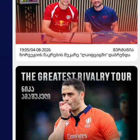
19:05/04-08-2026
ᲒᲔᲠᲛᲐᲜᲘᲐ
ნორვეგიის ნაკრების მეკარე "ლაიფციგში" დაბრუნდა