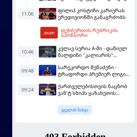
იბრძოლო" - ამორიმმა
ფილიპ კოსტიჩი კარიერას
"როსონერის" ფანები
11:06
ერედივიონში განაგრძობს
დააიმედა
ფეხბურთის რუბრიკის
14:29
სპონსორი
კვლავ სერია A-ში - დანიელ
10:46
მალდინი "კალიარის"
ღირსებას დაიცავს
სარეკორდო შენაძენი -
09:48
ტრაფორდი პრემიერ ლიგის
მორიგ გუნდში გადავიდა
ქართველებისთვის ნაცნობ
09:24
ვან'ტ სხიპს ყაზახეთის
ნაკრები ჩააბარეს
ყველას ნახვა