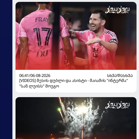
06:41/06-08-2026
ᲡᲮᲕᲐᲓᲐᲡᲮᲕᲐ
[VIDEOS] მესის დუბლი და ასისტი - მაიამის "ინტერმა"
"სან ლუისს" მოუგო