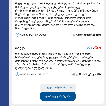
წავაგეთ ეს ცუდია მშრალად ეს ძანცჯდია. მაგრამ მე ეს წაგება
მირჩევნია ვიდრე იმ სუსტ გუნდებთან გამარჯვება
რომლისგანაც არფერი ზრდა არ ყო. იყო უამრავი შეცდომები
მაგრამ იყო ჟინი ბრძოლის სურვილი და ამიტომაც
თქვენთანვართ ბიჭებო მახსენდება პირველი მერცხალი
როდესაც წაგებულები მაგრამ ნაბრძოლები აბა ულითს
დასჭექავენ თქვენც შემოსძახეთ ურთიერთ გაამხნევეთ და
მოგებაც იქნება
გამოხმაურება
(0)
4:28:33 PM 11/15/2020
ოზეკი
(1)
/
(2)
ხელდახელ თამაში ვერ ისწავლეს ქართველებმა ტემპში
სპრიტში აბსოლურურად ყველას ჩამოვრჩებით. სანაქებო
შერკინება წარსულს ჩაბარა. მეორე ხაზი,არ, არც მესამე.9-ს და
10-ს არა უშავს რა. 15 -0. თავგზააბნეული მწვრთნელი და
ფედერაცია. შედეგად 000-ი.
გამოხმაურება
(0)
10:42:52 AM 11/15/2020
ყველა კომენტარი
დაამატე კომენტარი