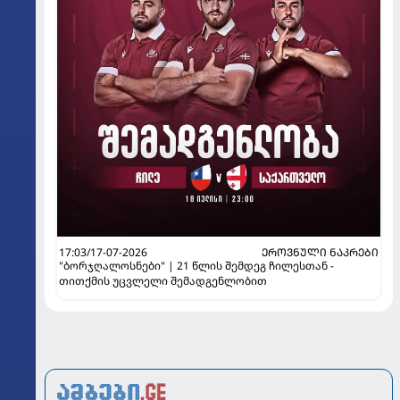
17:03/17-07-2026
ᲔᲠᲝᲕᲜᲣᲚᲘ ᲜᲐᲙᲠᲔᲑᲘ
"ბორჯღალოსნები" | 21 წლის შემდეგ ჩილესთან -
თითქმის უცვლელი შემადგენლობით