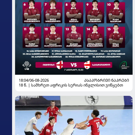
18:04/06-08-2026
ᲐᲡᲐᲙᲝᲑᲠᲘᲕᲘ ᲜᲐᲙᲠᲔᲑᲘ
18 წ. | სამხრეთ აფრიკის სერიას ინგლისით ვიწყებთ