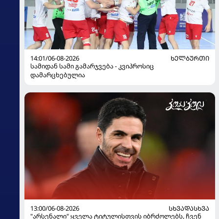
14:01/06-08-2026
ᲮᲔᲚᲑᲣᲠᲗᲘ
სამიდან სამი გამარჯვება - კვიპროსიც
დამარცხებულია
13:00/06-08-2026
ᲡᲮᲕᲐᲓᲐᲡᲮᲕᲐ
"არსენალი" ყველა ტიტულისთვის იბრძოლებს, ჩვენ