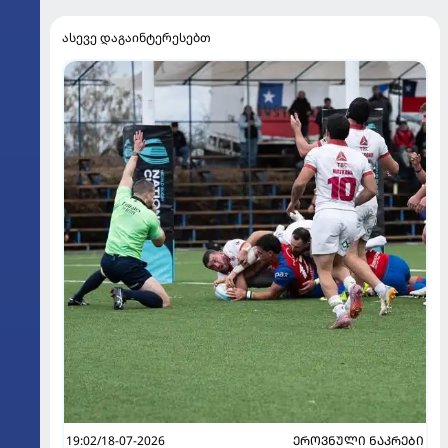
ასევე დაგაინტერესებთ
19:02/18-07-2026
ᲔᲠᲝᲕᲜᲣᲚᲘ ᲜᲐᲙᲠᲔᲑᲘ