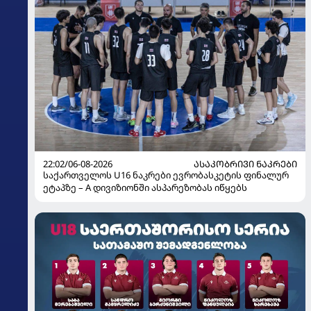
22:02/06-08-2026
ᲐᲡᲐᲙᲝᲑᲠᲘᲕᲘ ᲜᲐᲙᲠᲔᲑᲘ
საქართველოს U16 ნაკრები ევრობასკეტის ფინალურ
ეტაპზე – A დივიზიონში ასპარეზობას იწყებს