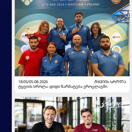
18:05/05-08-2026
ᲢᲧᲕᲘᲘᲡ ᲡᲠᲝᲚᲐ
ტყვიის სროლა. დიდი წარმატება ვროცლავში