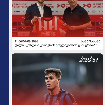
11:06/07-08-2026
ᲡᲮᲕᲐᲓᲐᲡᲮᲕᲐ
ფილიპ კოსტიჩი კარიერას ერედივიონში განაგრძობს