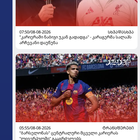
07:50/08-08-2026
ᲡᲮᲕᲐᲓᲐᲡᲮᲕᲐ
"კარიერაში ნაბიჯი უკან გადადგა" - კარაგერმა სალაჰს
არჩევანი დაუწუნა
05:55/08-08-2026
ᲢᲠᲐᲜᲡᲤᲔᲠᲔᲑᲘ
"ბარსელონას" ცენტრალური მცველი კარიერას
"ლივერპულში" გააგრძელებს