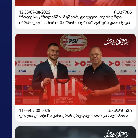
12:55/07-08-2026
ᲘᲢᲐᲚᲘᲐ
"როდესაც "მილანში" მუშაობ, ტიტულისთვის უნდა
იბრძოლო" - ამორიმმა "როსონერის" ფანები დააიმედა
11:06/07-08-2026
ᲡᲮᲕᲐᲓᲐᲡᲮᲕᲐ
ფილიპ კოსტიჩი კარიერას ერედივიონში განაგრძობს