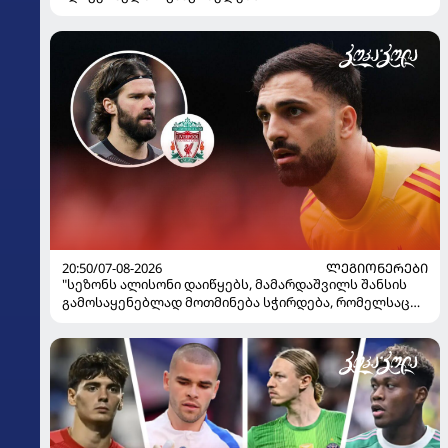
20:50/07-08-2026
ᲚᲔᲒᲘᲝᲜᲔᲠᲔᲑᲘ
"სეზონს ალისონი დაიწყებს, მამარდაშვილს შანსის
გამოსაყენებლად მოთმინება სჭირდება, რომელსაც
100%-ით მიიღებს" - განაცხადა "ლივერპულის"
ყოფილმა მეკარემ