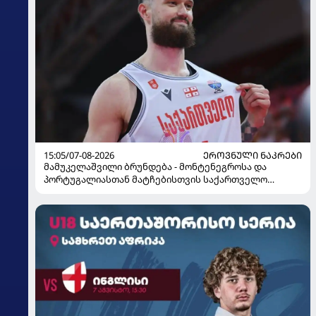
15:05/07-08-2026
ᲔᲠᲝᲕᲜᲣᲚᲘ ᲜᲐᲙᲠᲔᲑᲘ
მამუკელაშვილი ბრუნდება - მონტენეგროსა და
პორტუგალიასთან მატჩებისთვის საქართველო
მზადებას 15 კალათბურთელით იწყებს