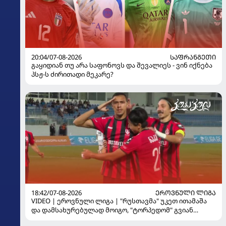
20:04/07-08-2026
ᲡᲐᲤᲠᲐᲜᲒᲔᲗᲘ
გაყიდიან თუ არა საფონოვს და შევალიეს - ვინ იქნება
პსჟ-ს ძირითადი მეკარე?
18:42/07-08-2026
ᲔᲠᲝᲕᲜᲣᲚᲘ ᲚᲘᲒᲐ
VIDEO | ეროვნული ლიგა | "რუსთავმა" უკეთ ითამაშა
და დამსახურებულად მოიგო, "ტორპედომ" გვიან
გაიღვიძა...