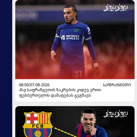
08:50/07-08-2026
ᲡᲐᲤᲠᲐᲜᲒᲔᲗᲘ
პსჟ საფრანგეთის ნაკრების კიდევ ერთი
ფეხბურთელის დამატებას გეგმავს