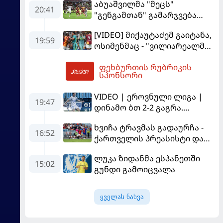
აბუაშვილმა "მეცს"
20:41
"გენგამთან" გამარჯვება
მოუპოვა
[VIDEO] მიქაუტაძემ გაიტანა,
19:59
ოსიმენმაც - "ვილიარეალმა"
სტამბოლში
ფეხბურთის რუბრიკის
"გალათასარაის" მოუგო
02:28
სპონსორი
VIDEO | ეროვნული ლიგა |
19:47
დინამო ბთ 2-2 გაგრა.
გამოსყიდული "დანაშაული"
ხვიჩა ტრავმას გადაურჩა -
16:52
ქართველის პრეასისტი და
პსჟ-ს ფრე "მანჩესტერ
ლუკა ზიდანმა ესპანეთში
იუნაიტედთან"
15:02
გუნდი გამოიცვალა
ყველას ნახვა