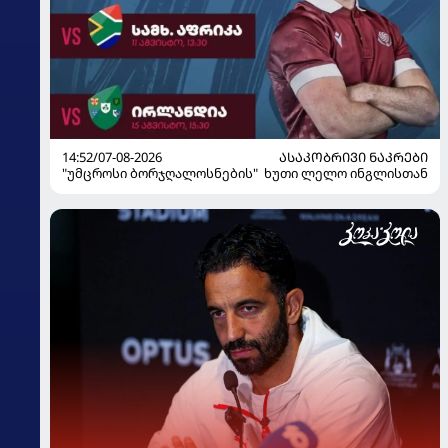
14:52/07-08-2026
ᲐᲡᲐᲙᲝᲑᲠᲘᲕᲘ ᲜᲐᲙᲠᲔᲑᲘ
"უმცროსი ბორჯღალოსნების" ხუთი ლელო ინგლისთან