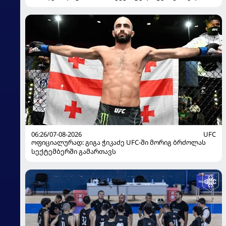
წარდგენისას
06:26/07-08-2026
UFC
ოფიციალურად: გიგა ჭიკაძე UFC-ში მორიგ ბრძოლას
სექტემბერში გამართავს