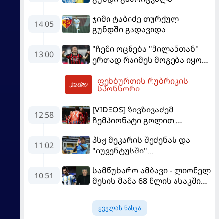
ჯიმი ტაბიძე თურქულ
14:05
გუნდში გადავიდა
"ჩემი ოცნება "მილანთან"
13:00
ერთად რაიმეს მოგება იყო" -
მოდრიჩმა "როსონერიში"
ფეხბურთის რუბრიკის
თავის მისიაზე ისაუბრა
13:52
სპონსორი
[VIDEOS] ზივზივაძემ
12:58
ჩემპიონატი გოლით,
"ჰაიდენჰაიმმა" კი
პსჟ მეკარის შეძენას და
გამარჯვებით დაიწყო
11:02
"იუვენტუსში"
განათხოვრებას აპირებს
სამწუხარო ამბავი - ლიონელ
10:51
მესის მამა 68 წლის ასაკში
გარდაიცვალა
ყველას ნახვა