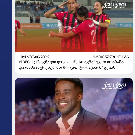
18:42/07-08-2026
ᲔᲠᲝᲕᲜᲣᲚᲘ ᲚᲘᲒᲐ
VIDEO | ეროვნული ლიგა | "რუსთავმა" უკეთ ითამაშა
და დამსახურებულად მოიგო, "ტორპედომ" გვიან
გაიღვიძა...