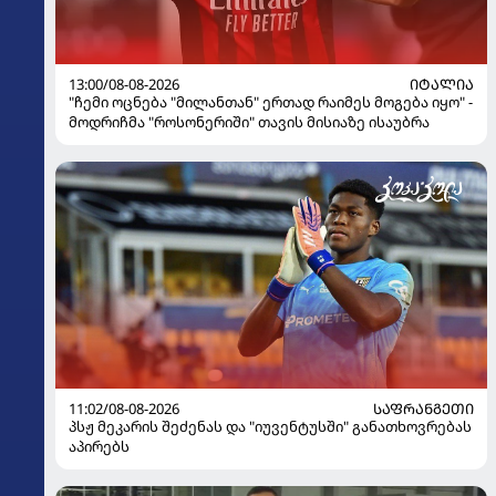
13:00/08-08-2026
ᲘᲢᲐᲚᲘᲐ
"ჩემი ოცნება "მილანთან" ერთად რაიმეს მოგება იყო" -
მოდრიჩმა "როსონერიში" თავის მისიაზე ისაუბრა
11:02/08-08-2026
ᲡᲐᲤᲠᲐᲜᲒᲔᲗᲘ
პსჟ მეკარის შეძენას და "იუვენტუსში" განათხოვრებას
აპირებს