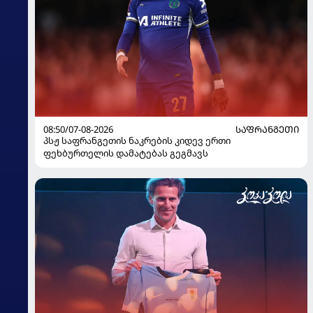
08:50/07-08-2026
ᲡᲐᲤᲠᲐᲜᲒᲔᲗᲘ
პსჟ საფრანგეთის ნაკრების კიდევ ერთი
ფეხბურთელის დამატებას გეგმავს