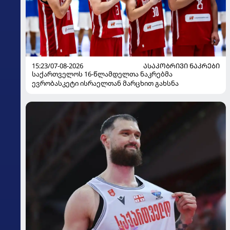
15:23/07-08-2026
ᲐᲡᲐᲙᲝᲑᲠᲘᲕᲘ ᲜᲐᲙᲠᲔᲑᲘ
საქართველოს 16-წლამდელთა ნაკრებმა
ევრობასკეტი ისრაელთან მარცხით გახსნა