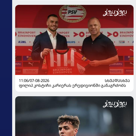
11:06/07-08-2026
ᲡᲮᲕᲐᲓᲐᲡᲮᲕᲐ
ფილიპ კოსტიჩი კარიერას ერედივიონში განაგრძობს