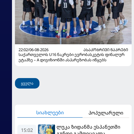
22:02/06-08-2026
ᲐᲡᲐᲙᲝᲑᲠᲘᲕᲘ ᲜᲐᲙᲠᲔᲑᲘ
საქართველოს U16 ნაკრები ევრობასკეტის ფინალურ
ეტაპზე – A დივიზიონში ასპარეზობას იწყებს
ყველა
სიახლეები
პოპულარული
ლუკა ზიდანმა ესპანეთში
15:02
გუნდი გამოიცვალა