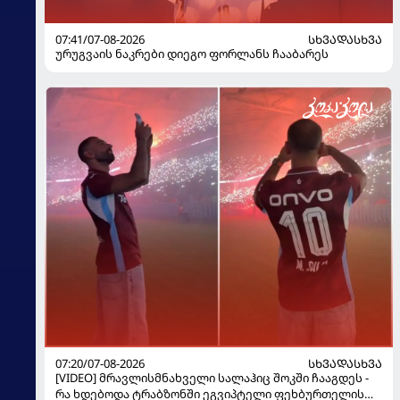
07:41/07-08-2026
ᲡᲮᲕᲐᲓᲐᲡᲮᲕᲐ
ურუგვაის ნაკრები დიეგო ფორლანს ჩააბარეს
07:20/07-08-2026
ᲡᲮᲕᲐᲓᲐᲡᲮᲕᲐ
[VIDEO] მრავლისმნახველი სალაჰიც შოკში ჩააგდეს -
რა ხდებოდა ტრაბზონში ეგვიპტელი ფეხბურთელის