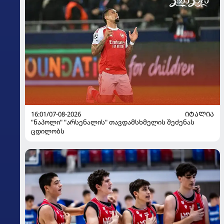
16:01/07-08-2026
ᲘᲢᲐᲚᲘᲐ
"ნაპოლი" "არსენალის" თავდამსხმელის შეძენას
ცდილობს