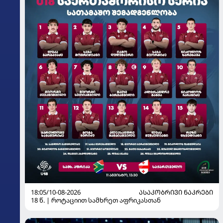
18:05/10-08-2026
ᲐᲡᲐᲙᲝᲑᲠᲘᲕᲘ ᲜᲐᲙᲠᲔᲑᲘ
18 წ. | როტაციით სამხრეთ აფრიკასთან