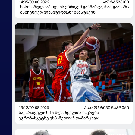
14:05/09-08-2026
ᲡᲐᲤᲠᲐᲜᲒᲔᲗᲘ
"სასიხარულოა" - ლუის ენრიკემ განმარტა, რამ გაახარა
"მანჩესტერ იუნაიტედთან" ნამატჩევს
13:12/09-08-2026
ᲐᲡᲐᲙᲝᲑᲠᲘᲕᲘ ᲜᲐᲙᲠᲔᲑᲘ
საქართველოს 16-წლამდელთა ნაკრები
ევრობასკეტზე ესპანეთთან დამარცხდა