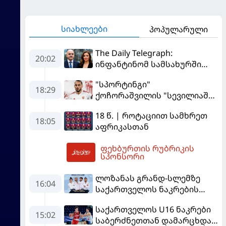
სიახლეები
პოპულარული
The Daily Telegraph:
20:02
ინფანტინომ სამსახურში
საყვარელი დააწინაურა და
"სპორტინგი"
შემდეგ კომპენსაციაც
18:29
ქოჩორაშვილის "სევილიაში"
გადაუხადა
გადასვლას აფერხებს - რა
18 წ. | როტაციით სამხრეთ
ხდება ტრანსფერთან
18:05
აფრიკასთან
დაკავშირებით?
ფეხბურთის რუბრიკის
20:11
სპონსორი
ლოზანას გრანდ-სლემზე
16:04
საქართველოს ნაკრების
შემადგენლობა ცნობილია
საქართველოს U16 ნაკრები
15:02
საბერძნეთთან დამარცხდა