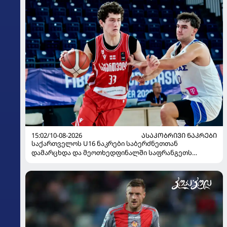
15:02/10-08-2026
ᲐᲡᲐᲙᲝᲑᲠᲘᲕᲘ ᲜᲐᲙᲠᲔᲑᲘ
საქართველოს U16 ნაკრები საბერძნეთთან
დამარცხდა და მეოთხედფინალში საფრანგეთს
შეხვდება