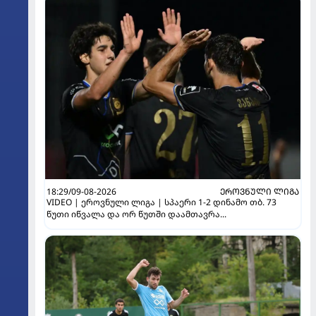
18:29/09-08-2026
ᲔᲠᲝᲕᲜᲣᲚᲘ ᲚᲘᲒᲐ
VIDEO | ეროვნული ლიგა | სპაერი 1-2 დინამო თბ. 73
წუთი იწვალა და ორ წუთში დაამთავრა...