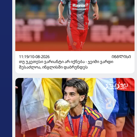
11:19/10-08-2026
ᲘᲜᲒᲚᲘᲡᲘ
თუ უკეთესი ვარიანტი არ იქნება - ჯეიმი ვარდი
შესაძლოა, ინგლისში დაბრუნდეს