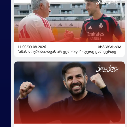
11:00/09-08-2026
ᲡᲮᲕᲐᲓᲐᲡᲮᲕᲐ
"ამას მოურინიოსგან არ ველოდი" - ფედე ვალვერდე