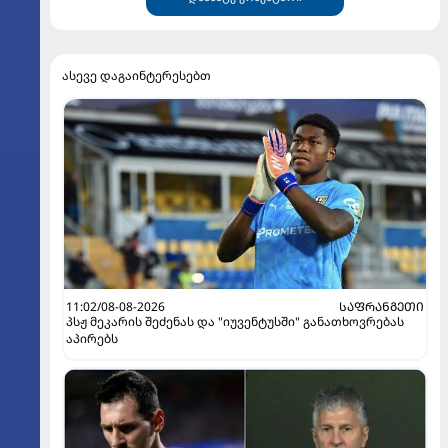
ასევე დაგაინტერესებთ
11:02/08-08-2026
ᲡᲐᲤᲠᲐᲜᲒᲔᲗᲘ
პსჟ მეკარის შეძენას და "იუვენტუსში" განათხოვრებას
აპირებს