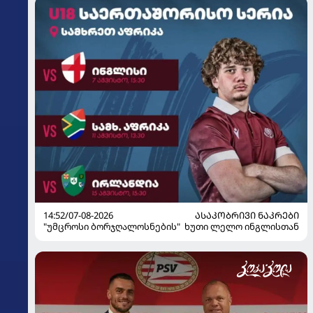
14:52/07-08-2026
ᲐᲡᲐᲙᲝᲑᲠᲘᲕᲘ ᲜᲐᲙᲠᲔᲑᲘ
"უმცროსი ბორჯღალოსნების" ხუთი ლელო ინგლისთან