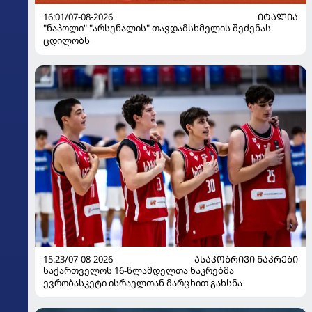
16:01/07-08-2026
ᲘᲢᲐᲚᲘᲐ
"ნაპოლი" "არსენალის" თავდამსხმელის შეძენას
ცდილობს
15:23/07-08-2026
ᲐᲡᲐᲙᲝᲑᲠᲘᲕᲘ ᲜᲐᲙᲠᲔᲑᲘ
საქართველოს 16-წლამდელთა ნაკრებმა
ევრობასკეტი ისრაელთან მარცხით გახსნა