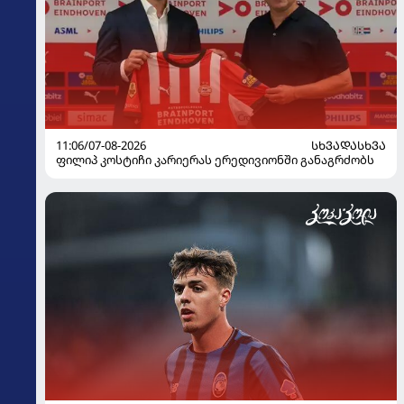
11:06/07-08-2026
ᲡᲮᲕᲐᲓᲐᲡᲮᲕᲐ
ფილიპ კოსტიჩი კარიერას ერედივიონში განაგრძობს