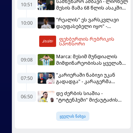
სამწუხარო ამბავი - ლიონელ
10:51
მესის მამა 68 წლის ასაკში
გარდაიცვალა
"რეალის" ეს ვარსკვლავი
10:00
დაუფასებელი იყო" -
ჩიჩარიტომ ყოფილ
ფეხბურთის რუბრიკის
თანაგუნდელზე ისაუბრა
12:10
სპონსორი
Marca: მესიმ მუნდიალის
09:08
მიმდინარეობისას ყველაზე
მეტი მუქარა მიიღო
"კარიერაში ნაბიჯი უკან
07:50
გადადგა" - კარაგერმა
სალაჰს არჩევანი დაუწუნა
დე ძერბის სიაშია -
06:50
"ტოტენჰემი" მიქაუტაძის
შეძენას განიხილავს
ყველას ნახვა