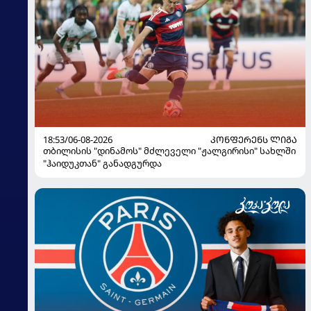
18:53/06-08-2026
ᲙᲝᲜᲤᲔᲠᲔᲜᲡ ᲚᲘᲒᲐ
თბილისის "დინამოს" მძლეველი "ჟალგირისი" სახლში
"ჰაიდუკთან" განადგურდა