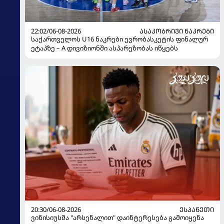
22:02/06-08-2026
ᲐᲡᲐᲙᲝᲑᲠᲘᲕᲘ ᲜᲐᲙᲠᲔᲑᲘ
საქართველოს U16 ნაკრები ევრობასკეტის ფინალურ
ეტაპზე – A დივიზიონში ასპარეზობას იწყებს
20:30/06-08-2026
ᲔᲡᲞᲐᲜᲔᲗᲘ
ვინისიუსმა "არსენალით" დაინტერესება გამოიყენა