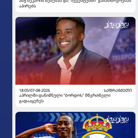
პსჟ მეკარის შეძენას და "იუვენტუსში" განათხოვრებას
აპირებს
18:05/07-08-2026
ᲡᲐᲤᲠᲐᲜᲒᲔᲗᲘ
აპრილში დანიშნული "ბორდოს" მწვრთნელი
გადააყენეს