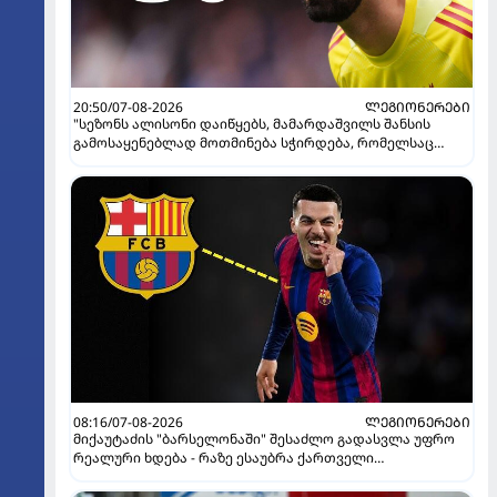
20:50/07-08-2026
ᲚᲔᲒᲘᲝᲜᲔᲠᲔᲑᲘ
"სეზონს ალისონი დაიწყებს, მამარდაშვილს შანსის
გამოსაყენებლად მოთმინება სჭირდება, რომელსაც
100%-ით მიიღებს" - განაცხადა "ლივერპულის" ყოფილმა
მეკარემ
08:16/07-08-2026
ᲚᲔᲒᲘᲝᲜᲔᲠᲔᲑᲘ
მიქაუტაძის "ბარსელონაში" შესაძლო გადასვლა უფრო
რეალური ხდება - რაზე ესაუბრა ქართველი
კატალონიელთა მთავარ მწვრთნელს