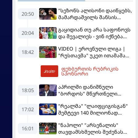
"სეზონს ალისონი დაიწყებს,
20:50
მამარდაშვილს შანსის
გამოსაყენებლად
გაყიდიან თუ არა საფონოვს
მოთმინება სჭირდება,
20:04
და შევალიეს - ვინ იქნება
რომელსაც 100%-ით
პსჟ-ს ძირითადი მეკარე?
მიიღებს" - განაცხადა
VIDEO | ეროვნული ლიგა |
"ლივერპულის" ყოფილმა
18:42
"რუსთავმა" უკეთ ითამაშა
მეკარემ
და დამსახურებულად
ფეხბურთის რუბრიკის
მოიგო, "ტორპედომ" გვიან
21:50
სპონსორი
გაიღვიძა...
აპრილში დანიშნული
18:05
"ბორდოს" მწვრთნელი
გადააყენეს
"რეალმა" "ლაიფციგისგან"
17:02
შემტევი 140 მილიონად
შეიძინა
"ნაპოლი" "არსენალის"
16:01
თავდამსხმელის შეძენას