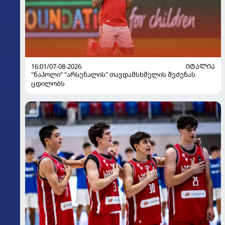
16:01/07-08-2026
ᲘᲢᲐᲚᲘᲐ
"ნაპოლი" "არსენალის" თავდამსხმელის შეძენას
ცდილობს