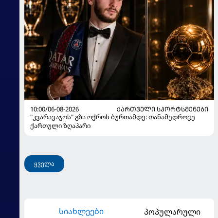
10:00/06-08-2026
ᲥᲐᲠᲗᲕᲔᲚᲘ ᲡᲞᲝᲠᲢᲡᲛᲔᲜᲔᲑᲘ
"კვარავაჯოს" გზა ოქროს ბურთამდე: თანამედროვე
ქართული ზღაპარი
ყველა
სიახლეები
პოპულარული