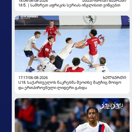
18:04/06-08-2026
ᲐᲡᲐᲙᲝᲑᲠᲘᲕᲘ ᲜᲐᲙᲠᲔᲑᲘ
18 წ. | სამხრეთ აფრიკის სერიას ინგლისით ვიწყებთ
17:17/06-08-2026
ᲮᲔᲚᲑᲣᲠᲗᲘ
U18. საქართველოს ნაკრებმა მეოთხე მატჩიც მოიგო
და ერთპიროვნული ლიდერი გახდა