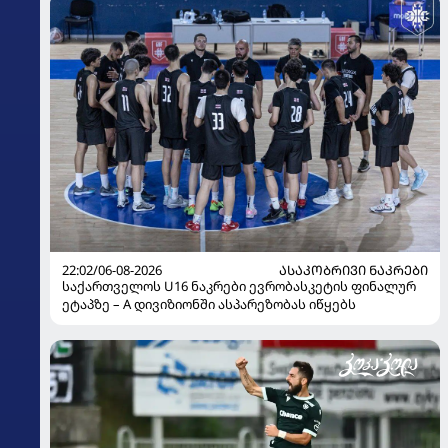
22:02/06-08-2026
ᲐᲡᲐᲙᲝᲑᲠᲘᲕᲘ ᲜᲐᲙᲠᲔᲑᲘ
საქართველოს U16 ნაკრები ევრობასკეტის ფინალურ
ეტაპზე – A დივიზიონში ასპარეზობას იწყებს