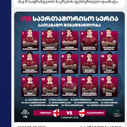
პსჟ-მ საფრანგეთის ნაკრების ფეხბურთელი დაიმატა