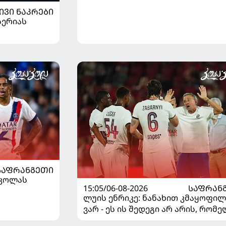
ᲘᲕᲘ ᲜᲐᲙᲠᲔᲑᲘ
სერიას
ᲡᲐᲤᲠᲐᲜᲒᲔᲗᲘ
რკოლას
15:05/06-08-2026
ᲡᲐᲤᲠᲐᲜ
ლუის ენრიკე: ნანახით კმაყოფილ
ვარ - ეს ის შედეგი არ არის, რომ
გვინდოდა