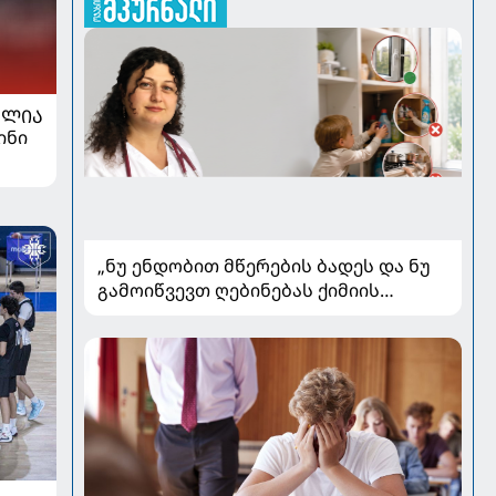
ᲐᲚᲘᲐ
ინი
„ნუ ენდობით მწერების ბადეს და ნუ
გამოიწვევთ ღებინებას ქიმიის
გადაყლაპვისას“ - როგორ ვიხსნათ
ბავშვი კრიტიკულ სიტუაციაში,
პედიატრ სალომე ახვლედიანის
რჩევები