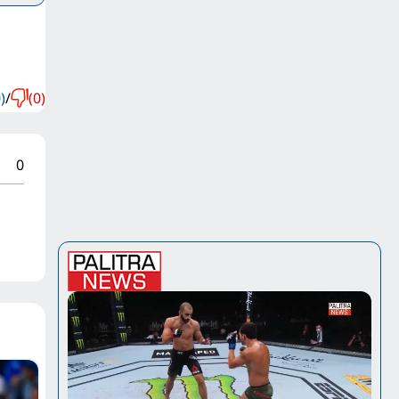
)
/
(0)
0