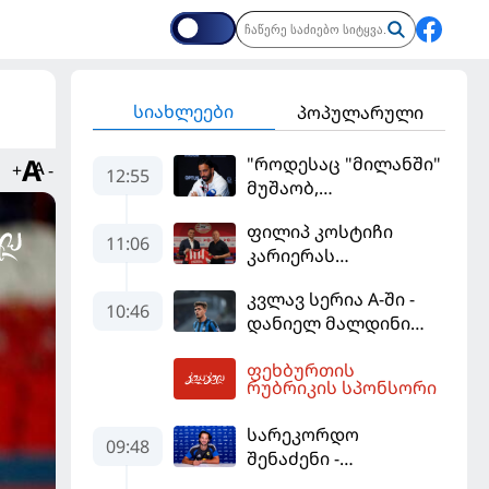
სიახლეები
პოპულარული
"როდესაც "მილანში"
+
-
12:55
მუშაობ,
ტიტულისთვის უნდა
ფილიპ კოსტიჩი
იბრძოლო" -
11:06
კარიერას
ამორიმმა
ერედივიონში
"როსონერის" ფანები
კვლავ სერია A-ში -
განაგრძობს
დააიმედა
10:46
დანიელ მალდინი
"კალიარის"
ფეხბურთის
ღირსებას დაიცავს
13:27
რუბრიკის სპონსორი
სარეკორდო
09:48
შენაძენი -
ტრაფორდი პრემიერ