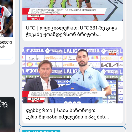
UFC | ოფიციალურად: UFC 331-ზე გიგა
ჭიკაძე ჟოანდერსონ ბრიტოს
დაუპირისპირდება
ᲜᲒᲔᲗᲘ
ლას
ფეხბურთი | საბა საზონოვი:
„ერთწლიანი იძულებითი პაუზის
შემდეგ ჩემთვის ყველა მატჩი
მნიშვნელოვანია“