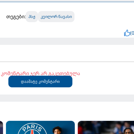
თეგები:
პსჟ
კეილორ ნავასი
(0
კომენტარი ჯერ არ გაკეთებულა
დაამატე კომენტარი