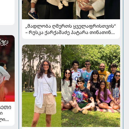
„მადლობა ღმერთს ყველაფრისთვის“
– რუსკა ქარქაშაძე პატარა თინათინის
ნათლობის კადრებს აქვეყნებს
ᲒᲔᲗᲘ
ი
ელიც