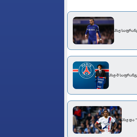
პსჟ საფრან
პსჟ-მ საფრან
პსჟ და