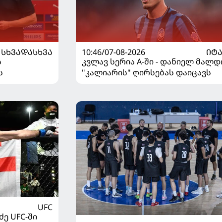
ᲡᲮᲕᲐᲓᲐᲡᲮᲕᲐ
10:46/07-08-2026
ᲘᲢ
ს
კვლავ სერია A-ში - დანიელ მალდ
ს
"კალიარის" ღირსებას დაიცავს
UFC
ე UFC-ში