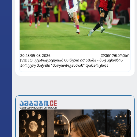
20:48/05-08-2026
ᲚᲔᲒᲘᲝᲜᲔᲠᲔᲑᲘ
[VIDEO] კვარაცხელიამ 60 წუთი ითამაშა - პსჟ სეზონის
პირველ მატჩში "მალიორკასთან" დამარცხდა