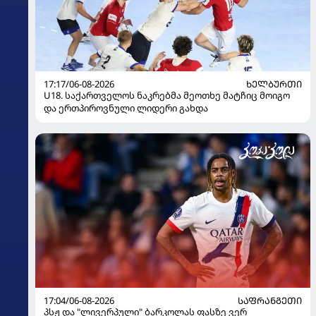
17:17/06-08-2026
ᲮᲔᲚᲑᲣᲠᲗᲘ
U18. საქართველოს ნაკრებმა მეოთხე მატჩიც მოიგო
და ერთპიროვნული ლიდერი გახდა
17:04/06-08-2026
ᲡᲐᲤᲠᲐᲜᲒᲔᲗᲘ
პსჟ და "ლივერპული" ბარკოლას ფასზე ვერ