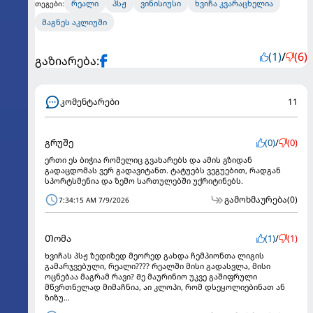
რეალი
პსჟ
ვინისიუსი
ხვიჩა კვარაცხელია
თეგები:
მაგნეს აკლიუში
(1)
/
(6)
გაზიარება:
კომენტარები
11
გრუშე
(0)
/
(0)
ერთი ეს ბიჭია რომელიც გვახარებს და ამის გზიდან
გადაცდომას ვერ გადავიტანთ. ტატუებს ვეგუებით, რადგან
სპორტსმენია და ზემო სართულებში უქრიტინებს.
გამოხმაურება
(0)
7:34:15 AM 7/9/2026
Თომა
(1)
/
(1)
Ხვიჩას პსჟ ზედიზედ მეორედ გახდა ჩემპიონთა ლიგის
გამარჯვებული, რეალი???? Რეალში მისი გადასვლა, მისი
ოცნებაა მაგრამ რავი? Მე მაურინიო უკვე გაშიფრული
მწვრთნელად მიმაჩნია, აი კლოპი, რომ დსეყოლიებინათ ან
ზიზუ...