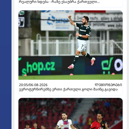
რეალური ხდება - რაზე ესაუბრა ქართველი
კატალონიელთა მთავარ მწვრთნელს
20:05/06-08-2026
ᲚᲔᲒᲘᲝᲜᲔᲠᲔᲑᲘ
ევროტურნირებზე ერთი ქართული გოლი მაინც გავიდა