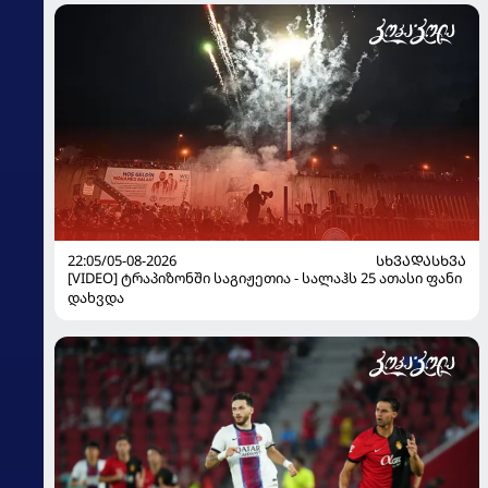
22:05/05-08-2026
ᲡᲮᲕᲐᲓᲐᲡᲮᲕᲐ
[VIDEO] ტრაპიზონში საგიჟეთია - სალაჰს 25 ათასი ფანი
დახვდა