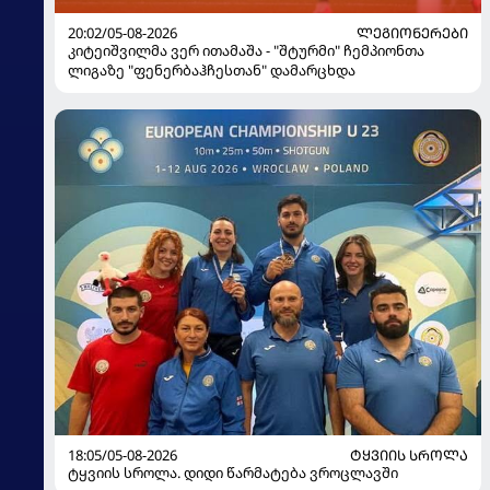
20:02/05-08-2026
ᲚᲔᲒᲘᲝᲜᲔᲠᲔᲑᲘ
კიტეიშვილმა ვერ ითამაშა - "შტურმი" ჩემპიონთა
ლიგაზე "ფენერბაჰჩესთან" დამარცხდა
18:05/05-08-2026
ᲢᲧᲕᲘᲘᲡ ᲡᲠᲝᲚᲐ
ტყვიის სროლა. დიდი წარმატება ვროცლავში