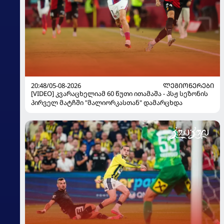
20:48/05-08-2026
ᲚᲔᲒᲘᲝᲜᲔᲠᲔᲑᲘ
[VIDEO] კვარაცხელიამ 60 წუთი ითამაშა - პსჟ სეზონის
პირველ მატჩში "მალიორკასთან" დამარცხდა