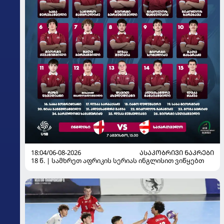
18:04/06-08-2026
ᲐᲡᲐᲙᲝᲑᲠᲘᲕᲘ ᲜᲐᲙᲠᲔᲑᲘ
18 წ. | სამხრეთ აფრიკის სერიას ინგლისით ვიწყებთ