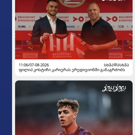
11:06/07-08-2026
ᲡᲮᲕᲐᲓᲐᲡᲮᲕᲐ
ფილიპ კოსტიჩი კარიერას ერედივიონში განაგრძობს