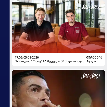
17:05/05-08-2026
ᲒᲔᲠᲛᲐᲜᲘᲐ
"ნაპოლიმ" "ბაიერს" მცველი 30 მილიონად მიჰყიდა