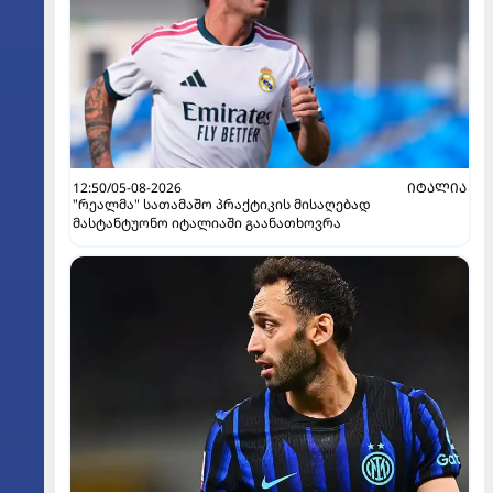
12:50/05-08-2026
ᲘᲢᲐᲚᲘᲐ
"რეალმა" სათამაშო პრაქტიკის მისაღებად
მასტანტუონო იტალიაში გაანათხოვრა