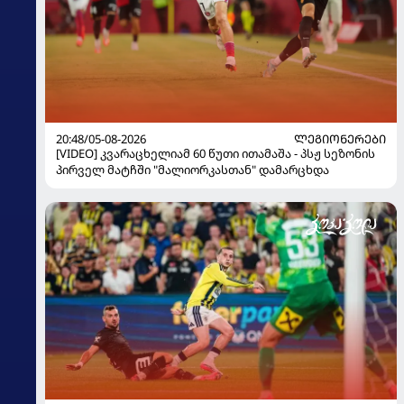
20:48/05-08-2026
ᲚᲔᲒᲘᲝᲜᲔᲠᲔᲑᲘ
[VIDEO] კვარაცხელიამ 60 წუთი ითამაშა - პსჟ სეზონის
პირველ მატჩში "მალიორკასთან" დამარცხდა