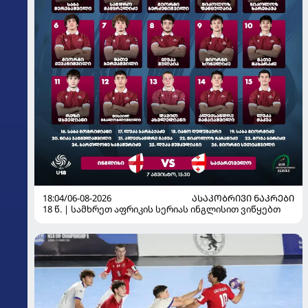
18:04/06-08-2026
ᲐᲡᲐᲙᲝᲑᲠᲘᲕᲘ ᲜᲐᲙᲠᲔᲑᲘ
18 წ. | სამხრეთ აფრიკის სერიას ინგლისით ვიწყებთ