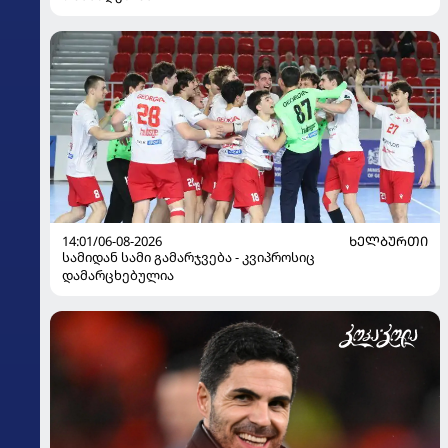
14:01/06-08-2026
ᲮᲔᲚᲑᲣᲠᲗᲘ
სამიდან სამი გამარჯვება - კვიპროსიც
დამარცხებულია