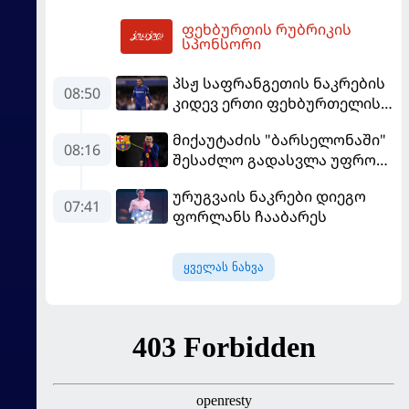
ნაკრები ჩააბარეს
ფეხბურთის რუბრიკის
11:06
სპონსორი
პსჟ საფრანგეთის ნაკრების
08:50
კიდევ ერთი ფეხბურთელის
დამატებას გეგმავს
მიქაუტაძის "ბარსელონაში"
08:16
შესაძლო გადასვლა უფრო
რეალური ხდება - რაზე
ურუგვაის ნაკრები დიეგო
ესაუბრა ქართველი
07:41
ფორლანს ჩააბარეს
კატალონიელთა მთავარ
მწვრთნელს
ყველას ნახვა