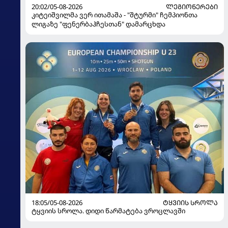
20:02/05-08-2026
ᲚᲔᲒᲘᲝᲜᲔᲠᲔᲑᲘ
კიტეიშვილმა ვერ ითამაშა - "შტურმი" ჩემპიონთა
ლიგაზე "ფენერბაჰჩესთან" დამარცხდა
18:05/05-08-2026
ᲢᲧᲕᲘᲘᲡ ᲡᲠᲝᲚᲐ
ტყვიის სროლა. დიდი წარმატება ვროცლავში