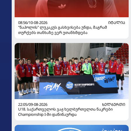
08:56/10-08-2026
ᲘᲢᲐᲚᲘᲐ
"ნაპოლის" ლუკაკუს გასხვისება უნდა, მაგრამ
თურქებს თანხაზე ვერ უთანხმდება
22:05/09-08-2026
ᲮᲔᲚᲑᲣᲠᲗᲘ
U18. საქართველოს ვაჟ ხელბურთელთა ნაკრები
Championship I-ში დაწინაურდა