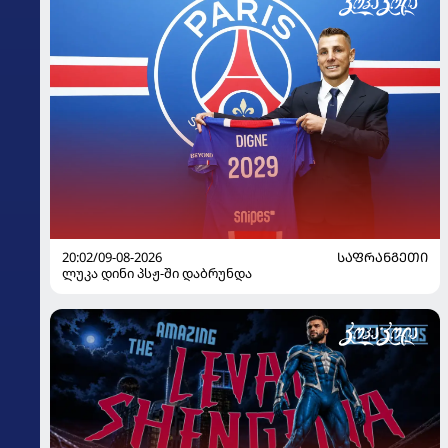
20:02/09-08-2026
ᲡᲐᲤᲠᲐᲜᲒᲔᲗᲘ
ლუკა დინი პსჟ-ში დაბრუნდა