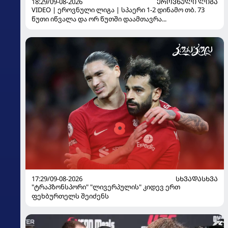
18:29/09-08-2026
ᲔᲠᲝᲕᲜᲣᲚᲘ ᲚᲘᲒᲐ
VIDEO | ეროვნული ლიგა | სპაერი 1-2 დინამო თბ. 73
წუთი იწვალა და ორ წუთში დაამთავრა...
17:29/09-08-2026
ᲡᲮᲕᲐᲓᲐᲡᲮᲕᲐ
"ტრაპზონსპორი" "ლივერპულის" კიდევ ერთ
ფეხბურთელს შეიძენს