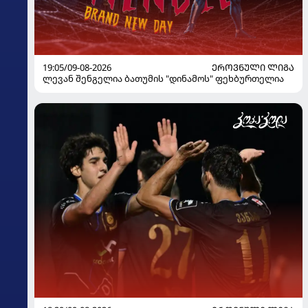
19:05/09-08-2026
ᲔᲠᲝᲕᲜᲣᲚᲘ ᲚᲘᲒᲐ
ლევან შენგელია ბათუმის "დინამოს" ფეხბურთელია