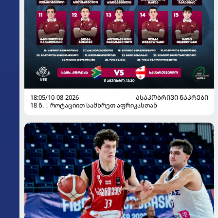
18:05/10-08-2026
ᲐᲡᲐᲙᲝᲑᲠᲘᲕᲘ ᲜᲐᲙᲠᲔᲑᲘ
18 წ. | როტაციით სამხრეთ აფრიკასთან