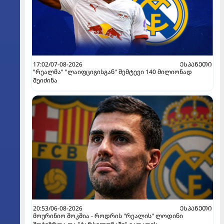
17:02/07-08-2026
ᲔᲡᲞᲐᲜᲔᲗᲘ
"რეალმა" "ლაიფციგისგან" შემტევი 140 მილიონად
შეიძინა
20:53/06-08-2026
ᲔᲡᲞᲐᲜᲔᲗᲘ
მოურინიო შოკშია - როდრის "რეალის" ლოდინი