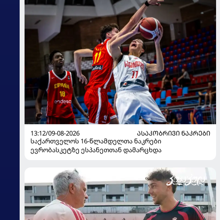
13:12/09-08-2026
ᲐᲡᲐᲙᲝᲑᲠᲘᲕᲘ ᲜᲐᲙᲠᲔᲑᲘ
საქართველოს 16-წლამდელთა ნაკრები
ევრობასკეტზე ესპანეთთან დამარცხდა