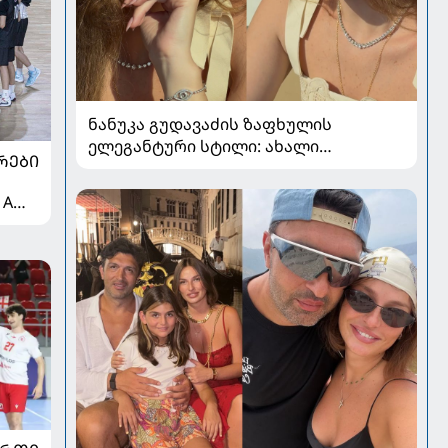
ნანუკა გუდავაძის ზაფხულის
ელეგანტური სტილი: ახალი
ᲠᲔᲑᲘ
ფოტოები, საზაფხულო განწყობა და
უნაკლო ბუნებრივობა
 A