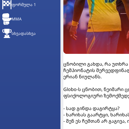
ᲤᲝᲠᲛᲣᲚᲐ 1
MMA
ᲡᲮᲕᲐᲓᲐᲡᲮᲕᲐ
ცნობილი გახდა, რა უთხრ
ჩემპიონატის მერვედფინალ
ერიან ნიულანს.
Globo-ს ცნობით, ნეიმარი
ფსიქოლოგიური ზემოქმედე
- სად გინდა დაგირტყა?
- ხარიხას გაარტყი, ხარიხა
- შენ ეს ჩემთან არ გაგივა,