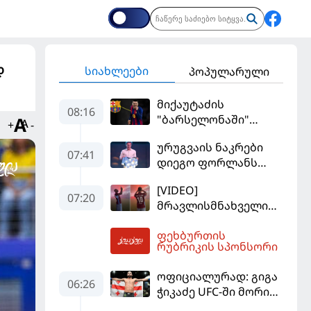
დ
სიახლეები
პოპულარული
მიქაუტაძის
08:16
"ბარსელონაში"
+
-
შესაძლო გადასვლა
ურუგვაის ნაკრები
უფრო რეალური
07:41
დიეგო ფორლანს
ხდება - რაზე ესაუბრა
ჩააბარეს
ქართველი
[VIDEO]
კატალონიელთა
07:20
მრავლისმნახველი
მთავარ მწვრთნელს
სალაჰიც შოკში
ფეხბურთის
ჩააგდეს - რა
08:31
რუბრიკის სპონსორი
ხდებოდა ტრაბზონში
ეგვიპტელი
ოფიციალურად: გიგა
ფეხბურთელის
06:26
ჭიკაძე UFC-ში მორიგ
წარდგენისას
ბრძოლას