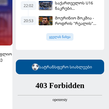
საქართველოს U16
სექტემბერში
22:02
ნაკრები
გამართავს
ევრობასკეტის
მოურინიო შოკშია -
ფინალურ ეტაპზე – A
20:53
როდრის "რეალის"
დივიზიონში
ლოდინი მობეზრდა
ასპარეზობას იწყებს
და "ბარსელონაში"
ყველას ნახვა
გადადის
ოფლიო
რე
სატრანსფერო სიახლეები