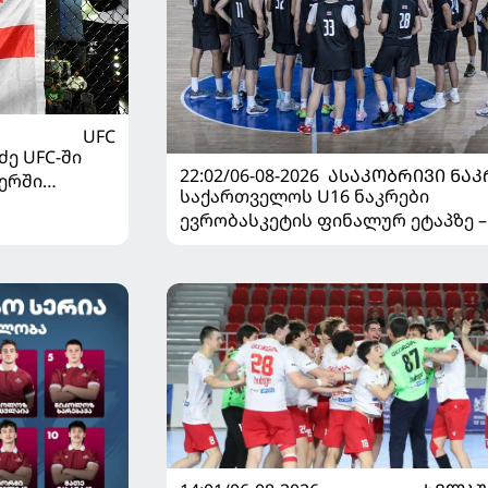
UFC
ე UFC-ში
22:02/06-08-2026
ᲐᲡᲐᲙᲝᲑᲠᲘᲕᲘ ᲜᲐᲙ
ერში
საქართველოს U16 ნაკრები
ევრობასკეტის ფინალურ ეტაპზე –
დივიზიონში ასპარეზობას იწყებს