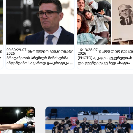
09:30/29-07-
16:13/28-07-
Ი
ᲛᲡᲝᲤᲚᲘᲝ ᲩᲔᲛᲞᲘᲝᲜᲐᲢᲘ
ᲛᲡᲝᲤᲚᲘᲝ ᲩᲔᲛᲞᲘ
2026
2026
ა
ბრიტანეთის პრემიერ მინისტრმა
[PHOTO] ა, კაცი - კუკურელიას
ინფანტინო საჯაროდ გააკრიტიკა -
ლა ფუენტე უკვე ზედ ახატია
"ეს ღალატია და სხვა არაფერი"