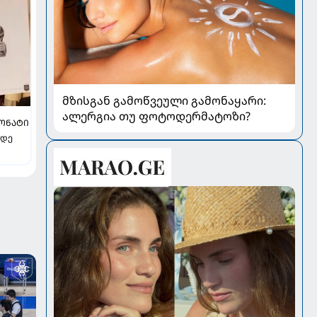
მზისგან გამოწვეული გამონაყარი:
ალერგია თუ ფოტოდერმატოზი?
ᲝᲜᲐᲢᲘ
 დე