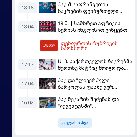
პსჟ-მ საფრანგეთის
განადგურდა
18:18
ნაკრების ფეხბურთელი
დაიმატა
18 წ. | სამხრეთ აფრიკის
18:04
სერიას ინგლისით ვიწყებთ
ფეხბურთის რუბრიკის
19:56
სპონსორი
U18. საქართველოს ნაკრებმა
17:17
მეოთხე მატჩიც მოიგო და
ერთპიროვნული ლიდერი
პსჟ და "ლივერპული"
გახდა
17:04
ბარკოლას ფასზე ვერ
თანხმდებიან
პსჟ მეკარის შეძენას და
16:02
"იუვენტუსში"
განათხოვრებას აპირებს
ყველას ნახვა