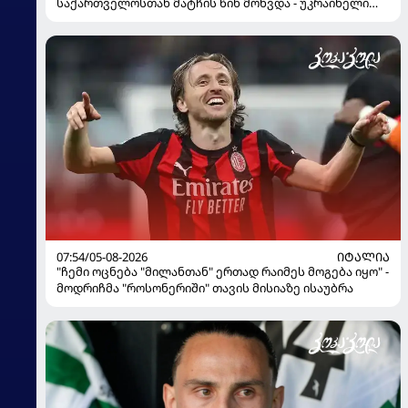
საქართველოსთან მატჩის წინ მოხვდა - უკრაინელი
ჟურნალისტი ფეხბურთელის დისკვალიფიკაციაზე
ინფორმაციას ავრცელებს
07:54/05-08-2026
ᲘᲢᲐᲚᲘᲐ
"ჩემი ოცნება "მილანთან" ერთად რაიმეს მოგება იყო" -
მოდრიჩმა "როსონერიში" თავის მისიაზე ისაუბრა