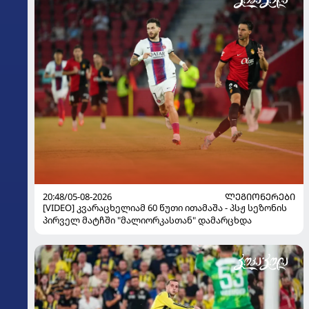
20:48/05-08-2026
ᲚᲔᲒᲘᲝᲜᲔᲠᲔᲑᲘ
[VIDEO] კვარაცხელიამ 60 წუთი ითამაშა - პსჟ სეზონის
პირველ მატჩში "მალიორკასთან" დამარცხდა