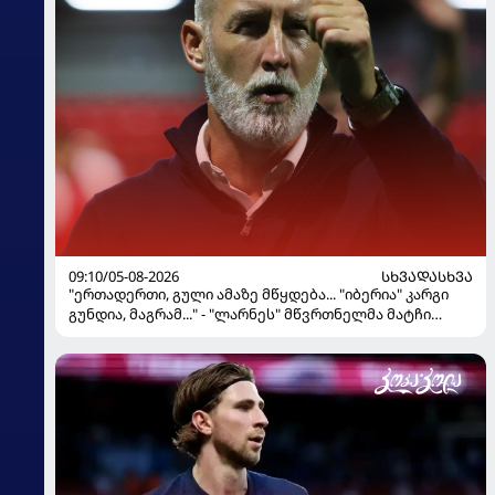
09:10/05-08-2026
ᲡᲮᲕᲐᲓᲐᲡᲮᲕᲐ
"ერთადერთი, გული ამაზე მწყდება... "იბერია" კარგი
გუნდია, მაგრამ..." - "ლარნეს" მწვრთნელმა მატჩი
შეაფასა და თბილისში თავდაჯერებული გუნდი
მოჰყავს