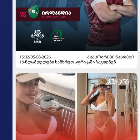
15:02/05-08-2026
ᲐᲡᲐᲙᲝᲑᲠᲘᲕᲘ ᲜᲐᲙᲠᲔᲑᲘ
18-წლამდელები სამხრეთ აფრიკაში ჩავიდნენ