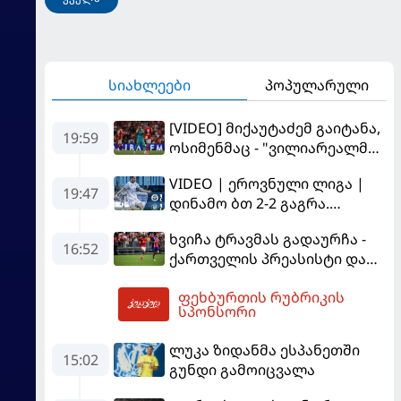
სიახლეები
პოპულარული
[VIDEO] მიქაუტაძემ გაიტანა,
19:59
ოსიმენმაც - "ვილიარეალმა"
სტამბოლში
VIDEO | ეროვნული ლიგა |
"გალათასარაის" მოუგო
19:47
დინამო ბთ 2-2 გაგრა.
გამოსყიდული "დანაშაული"
ხვიჩა ტრავმას გადაურჩა -
16:52
ქართველის პრეასისტი და
პსჟ-ს ფრე "მანჩესტერ
ფეხბურთის რუბრიკის
იუნაიტედთან"
20:33
სპონსორი
ლუკა ზიდანმა ესპანეთში
15:02
გუნდი გამოიცვალა