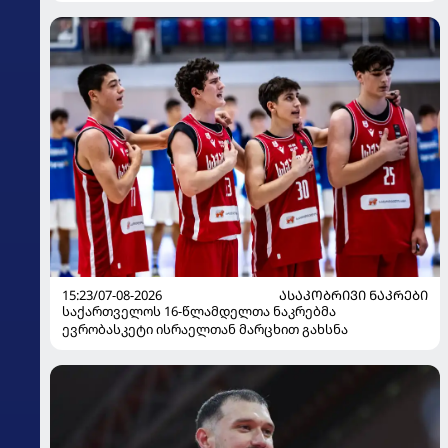
15:23/07-08-2026
ᲐᲡᲐᲙᲝᲑᲠᲘᲕᲘ ᲜᲐᲙᲠᲔᲑᲘ
საქართველოს 16-წლამდელთა ნაკრებმა
ევრობასკეტი ისრაელთან მარცხით გახსნა