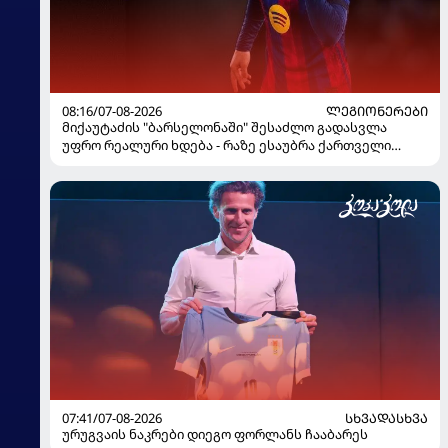
08:16/07-08-2026
ᲚᲔᲒᲘᲝᲜᲔᲠᲔᲑᲘ
მიქაუტაძის "ბარსელონაში" შესაძლო გადასვლა
უფრო რეალური ხდება - რაზე ესაუბრა ქართველი
კატალონიელთა მთავარ მწვრთნელს
07:41/07-08-2026
ᲡᲮᲕᲐᲓᲐᲡᲮᲕᲐ
ურუგვაის ნაკრები დიეგო ფორლანს ჩააბარეს