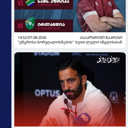
14:52/07-08-2026
ᲐᲡᲐᲙᲝᲑᲠᲘᲕᲘ ᲜᲐᲙᲠᲔᲑᲘ
"უმცროსი ბორჯღალოსნების" ხუთი ლელო ინგლისთან