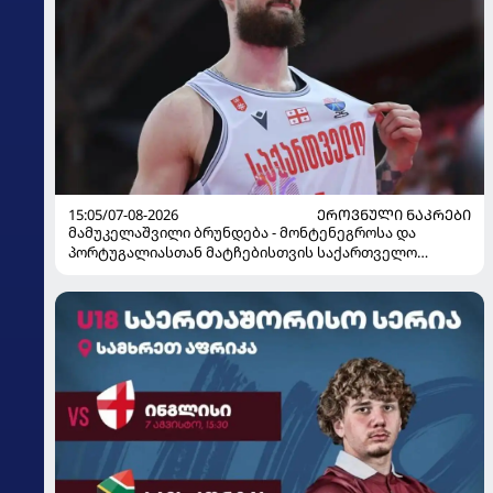
15:05/07-08-2026
ᲔᲠᲝᲕᲜᲣᲚᲘ ᲜᲐᲙᲠᲔᲑᲘ
მამუკელაშვილი ბრუნდება - მონტენეგროსა და
პორტუგალიასთან მატჩებისთვის საქართველო
მზადებას 15 კალათბურთელით იწყებს