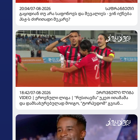
20:04/07-08-2026
ᲡᲐᲤᲠᲐᲜᲒᲔᲗᲘ
გაყიდიან თუ არა საფონოვს და შევალიეს - ვინ იქნება
პსჟ-ს ძირითადი მეკარე?
18:42/07-08-2026
ᲔᲠᲝᲕᲜᲣᲚᲘ ᲚᲘᲒᲐ
VIDEO | ეროვნული ლიგა | "რუსთავმა" უკეთ ითამაშა
და დამსახურებულად მოიგო, "ტორპედომ" გვიან
გაიღვიძა...