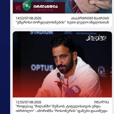
14:52/07-08-2026
ᲐᲡᲐᲙᲝᲑᲠᲘᲕᲘ ᲜᲐᲙᲠᲔᲑᲘ
"უმცროსი ბორჯღალოსნების" ხუთი ლელო ინგლისთან
12:55/07-08-2026
ᲘᲢᲐᲚᲘᲐ
"როდესაც "მილანში" მუშაობ, ტიტულისთვის უნდა
იბრძოლო" - ამორიმმა "როსონერის" ფანები დააიმედა