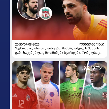
20:50/07-08-2026
ᲚᲔᲒᲘᲝᲜᲔᲠᲔᲑᲘ
"სეზონს ალისონი დაიწყებს, მამარდაშვილს შანსის
გამოსაყენებლად მოთმინება სჭირდება, რომელსაც
100%-ით მიიღებს" - განაცხადა "ლივერპულის"
ყოფილმა მეკარემ