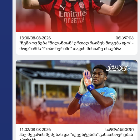
13:00/08-08-2026
ᲘᲢᲐᲚᲘᲐ
"ჩემი ოცნება "მილანთან" ერთად რაიმეს მოგება იყო" -
მოდრიჩმა "როსონერიში" თავის მისიაზე ისაუბრა
11:02/08-08-2026
ᲡᲐᲤᲠᲐᲜᲒᲔᲗᲘ
პსჟ მეკარის შეძენას და "იუვენტუსში" განათხოვრებას
აპირებს