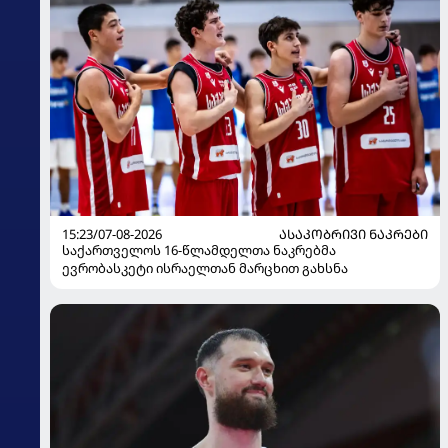
15:23/07-08-2026
ᲐᲡᲐᲙᲝᲑᲠᲘᲕᲘ ᲜᲐᲙᲠᲔᲑᲘ
საქართველოს 16-წლამდელთა ნაკრებმა
ევრობასკეტი ისრაელთან მარცხით გახსნა