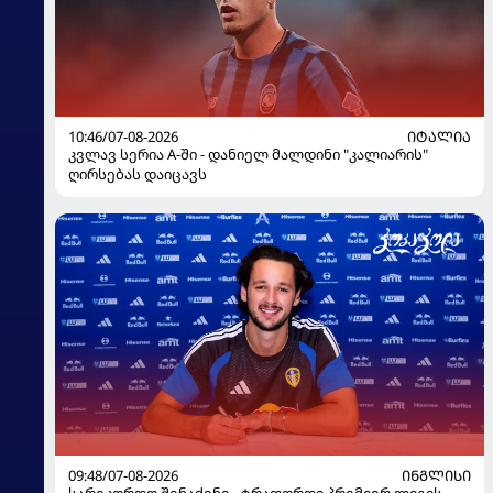
10:46/07-08-2026
ᲘᲢᲐᲚᲘᲐ
კვლავ სერია A-ში - დანიელ მალდინი "კალიარის"
ღირსებას დაიცავს
09:48/07-08-2026
ᲘᲜᲒᲚᲘᲡᲘ
სარეკორდო შენაძენი - ტრაფორდი პრემიერ ლიგის