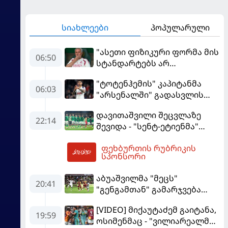
სიახლეები
პოპულარული
"ასეთი ფიზიკური ფორმა მის
06:50
სტანდარტებს არ
შეეფერება" - მოურინიომ
"ტოტენჰემის" კაპიტანმა
"რეალის" ახალწვეული
06:03
"არსენალში" გადასვლის
გააკრიტიკა
სურვილი გამოთქვა
დავითაშვილი შეცვლაზე
22:14
შევიდა - "სენტ-ეტიენმა"
"სოშოს" მოუგო
ფეხბურთის რუბრიკის
08:23
სპონსორი
აბუაშვილმა "მეცს"
20:41
"გენგამთან" გამარჯვება
მოუპოვა
[VIDEO] მიქაუტაძემ გაიტანა,
19:59
ოსიმენმაც - "ვილიარეალმა"