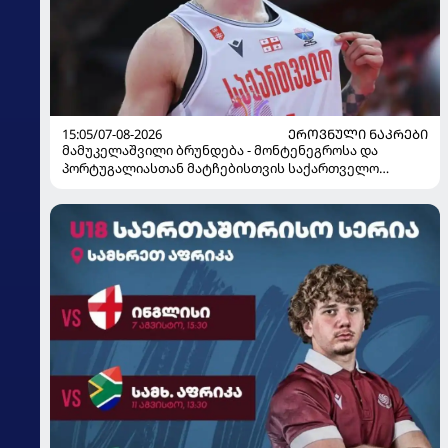
15:05/07-08-2026
ᲔᲠᲝᲕᲜᲣᲚᲘ ᲜᲐᲙᲠᲔᲑᲘ
მამუკელაშვილი ბრუნდება - მონტენეგროსა და
პორტუგალიასთან მატჩებისთვის საქართველო
მზადებას 15 კალათბურთელით იწყებს