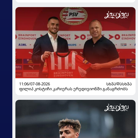
11:06/07-08-2026
ᲡᲮᲕᲐᲓᲐᲡᲮᲕᲐ
ფილიპ კოსტიჩი კარიერას ერედივიონში განაგრძობს