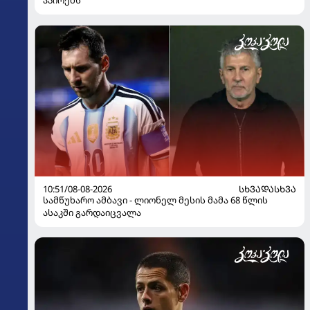
10:51/08-08-2026
ᲡᲮᲕᲐᲓᲐᲡᲮᲕᲐ
სამწუხარო ამბავი - ლიონელ მესის მამა 68 წლის
ასაკში გარდაიცვალა