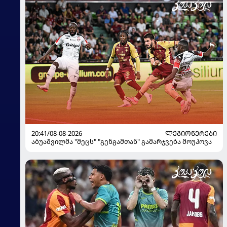
20:41/08-08-2026
ᲚᲔᲒᲘᲝᲜᲔᲠᲔᲑᲘ
აბუაშვილმა "მეცს" "გენგამთან" გამარჯვება მოუპოვა