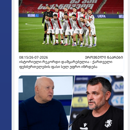
08:15/26-07-2026
ᲔᲠᲝᲕᲜᲣᲚᲘ ᲜᲐᲙᲠᲔᲑᲘ
ისტორიული რეკორდი დამყარებულია - ქართველი
ფეხბურთელების ფასი სულ უფრო იზრდება