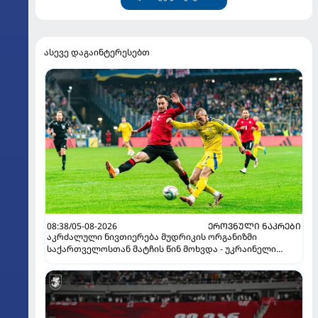
ასევე დაგაინტერესებთ
08:38/05-08-2026
ᲔᲠᲝᲕᲜᲣᲚᲘ ᲜᲐᲙᲠᲔᲑᲘ
აკრძალული ნივთიერება მუდრიკის ორგანიზმი
საქართველოსთან მატჩის წინ მოხვდა - უკრაინელი
ჟურნალისტი ფეხბურთელის დისკვალიფიკაციაზე
ინფორმაციას ავრცელებს