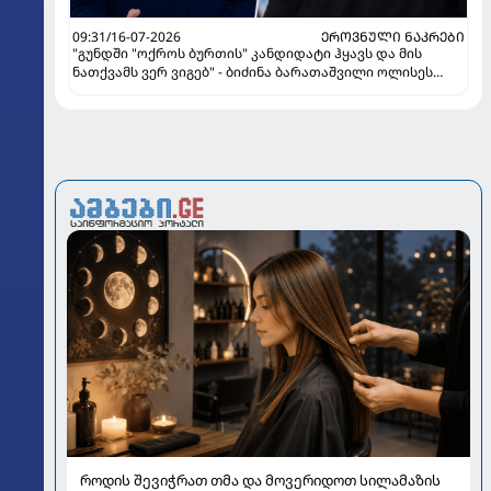
09:31/16-07-2026
ᲔᲠᲝᲕᲜᲣᲚᲘ ᲜᲐᲙᲠᲔᲑᲘ
"გუნდში "ოქროს ბურთის" კანდიდატი ჰყავს და მის
ნათქვამს ვერ ვიგებ" - ბიძინა ბარათაშვილი ოლისეს
შესახებ სანიოლის განცხადებაზე
როდის შევიჭრათ თმა და მოვერიდოთ სილამაზის