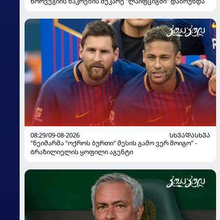
ნორვეგიის ნაკრების მეკარე "ლაიფციგში" დაბრუნდა
08:29/09-08-2026
ᲡᲮᲕᲐᲓᲐᲡᲮᲕᲐ
"ნეიმარმა "ოქროს ბურთი" მესის გამო ვერ მოიგო" -
ბრაზილიელის ყოფილი აგენტი