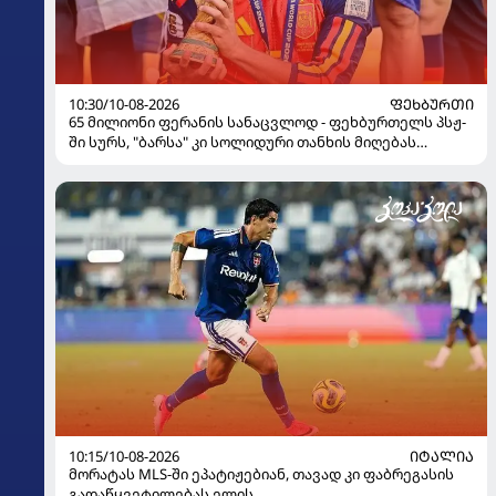
10:30/10-08-2026
ᲤᲔᲮᲑᲣᲠᲗᲘ
65 მილიონი ფერანის სანაცვლოდ - ფეხბურთელს პსჟ-
ში სურს, "ბარსა" კი სოლიდური თანხის მიღებას
გეგმავს
10:15/10-08-2026
ᲘᲢᲐᲚᲘᲐ
მორატას MLS-ში ეპატიჟებიან, თავად კი ფაბრეგასის
გადაწყვეტილებას ელის