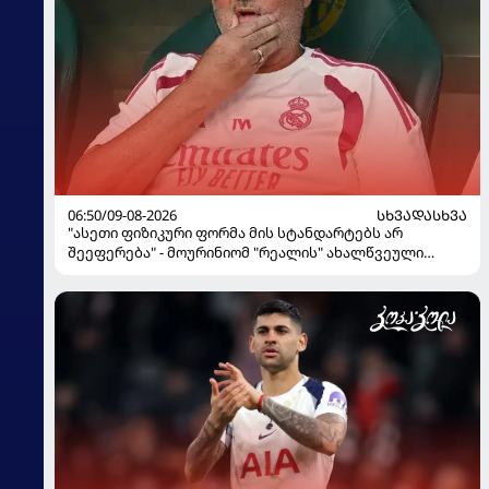
06:50/09-08-2026
ᲡᲮᲕᲐᲓᲐᲡᲮᲕᲐ
"ასეთი ფიზიკური ფორმა მის სტანდარტებს არ
შეეფერება" - მოურინიომ "რეალის" ახალწვეული
გააკრიტიკა